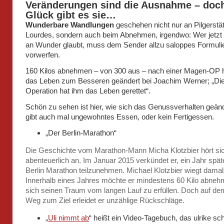
Veränderungen sind die Ausnahme – doc
Glück gibt es sie…
Wunderbare Wandlungen
geschehen nicht nur an Pilgerstä
Lourdes, sondern auch beim Abnehmen, irgendwo: Wer jetzt 
an Wunder glaubt, muss dem Sender allzu saloppes Formuli
vorwerfen.
160 Kilos abnehmen – von 300 aus – nach einer Magen-OP h
das Leben zum Besseren geändert bei Joachim Werner; „Di
Operation hat ihm das Leben gerettet“.
Schön zu sehen ist hier, wie sich das Genussverhalten geänd
gibt auch mal ungewohntes Essen, oder kein Fertigessen.
„Der Berlin-Marathon“
Die Geschichte vom Marathon-Mann Micha Klotzbier hört si
abenteuerlich an. Im Januar 2015 verkündet er, ein Jahr spä
Berlin Marathon teilzunehmen. Michael Klotzbier wiegt damal
Innerhalb eines Jahres möchte er mindestens 60 Kilo abne
sich seinen Traum vom langen Lauf zu erfüllen. Doch auf de
Weg zum Ziel erleidet er unzählige Rückschläge.
„
Uli nimmt ab
“ heißt ein Video-Tagebuch, das ulrike sc