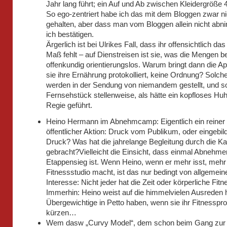
Jahr lang führt; ein Auf und Ab zwischen Kleidergröße 
So ego-zentriert habe ich das mit dem Bloggen zwar ni
gehalten, aber dass man vom Bloggen allein nicht abn
ich bestätigen.
Ärgerlich ist bei Ulrikes Fall, dass ihr offensichtlich das
Maß fehlt – auf Dienstreisen ist sie, was die Mengen betr
offenkundig orientierungslos. Warum bringt dann die Ap
sie ihre Ernährung protokolliert, keine Ordnung? Solch
werden in der Sendung von niemandem gestellt, und so
Fernsehstück stellenweise, als hätte ein kopfloses Huh
Regie geführt.
Heino Hermann im Abnehmcamp: Eigentlich ein reiner 
öffentlicher Aktion: Druck vom Publikum, oder eingebil
Druck? Was hat die jahrelange Begleitung durch die K
gebracht?Vielleicht die Einsicht, dass einmal Abnehme
Etappensieg ist. Wenn Heino, wenn er mehr isst, mehr
Fitnessstudio macht, ist das nur bedingt von allgemei
Interesse: Nicht jeder hat die Zeit oder körperliche Fitne
Immerhin: Heino weist auf die himmelvielen Ausreden h
Übergewichtige in Petto haben, wenn sie ihr Fitnessp
kürzen…
Wem dasw „Curvy Model“, dem schon beim Gang zur 