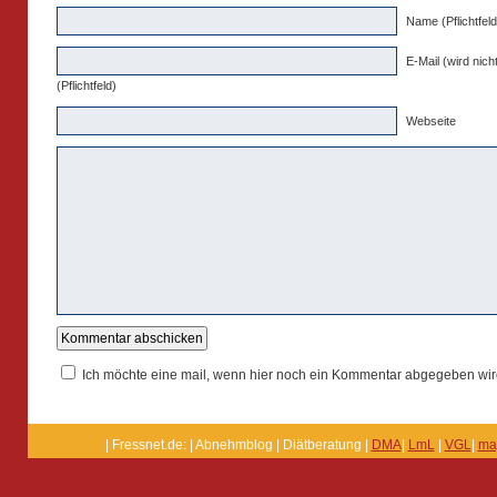
Name (Pflichtfeld
E-Mail (wird nicht
(Pflichtfeld)
Webseite
Ich möchte eine mail, wenn hier noch ein Kommentar abgegeben wir
| Fressnet.de: | Abnehmblog | Diätberatung |
DMA
|
LmL
|
VGL
|
ma