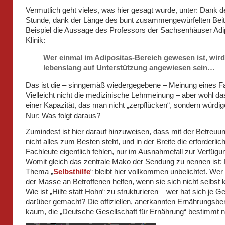
Vermutlich geht vieles, was hier gesagt wurde, unter: Dank d
Stunde, dank der Länge des bunt zusammengewürfelten Bei
Beispiel die Aussage des Professors der Sachsenhäuser Adi
Klinik:
Wer einmal im Adipositas-Bereich gewesen ist, wird
lebenslang auf Unterstützung angewiesen sein…
Das ist die – sinngemäß wiedergegebene – Meinung eines 
Vielleicht nicht die medizinische Lehrmeinung – aber wohl das
einer Kapazität, das man nicht „zerpflücken“, sondern würdige
Nur: Was folgt daraus?
Zumindest ist hier darauf hinzuweisen, dass mit der Betreuu
nicht alles zum Besten steht, und in der Breite die erforderlic
Fachleute eigentlich fehlen, nur im Ausnahmefall zur Verfügu
Womit gleich das zentrale Mako der Sendung zu nennen ist:
Thema „
Selbsthilfe
“ bleibt hier vollkommen unbelichtet. Wer
der Masse an Betroffenen helfen, wenn sie sich nicht selbs
Wie ist „Hilfe statt Hohn“ zu strukturieren – wer hat sich je 
darüber gemacht? Die offiziellen, anerkannten Ernährungsbe
kaum, die „Deutsche Gesellschaft für Ernährung“ bestimmt n