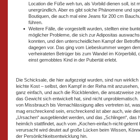
Location die Füße weh tun, als Vorbild dienen soll, ist m
unergründlich. Aber es gibt solche Phänomene und spe
Boutiquen, die auch mal eine Jeans für 200 cm Bauc
führen.
Weitere Fälle, die vorgestellt wurden, stellten eine bunt
möglicher Probleme, die sich zur Adipositas auswach
konnten, und den unterscheidlichen Kampf der Betroff
dagegen vor. Das ging vom Liebeskummer wegen de
verheirateten Betrüger bis zum Wandel im Körperbild, 
einst gemobbtes Kind in der Pubertät erlebt.
Die Schicksale, die hier aufgezeigt wurden, sind nun wirklich
leichte Kost – selbst, den Kampf in der Reha mit anzusehen, i
ganz einfach, und auch die Rückblenden, die ansatzweise ze
das Gewicht sich entwickelt hat, sind nicht unproblematisch.
von Missbrauch bis Vernachlässigung alles vertreten ist, was
mag erschreckend sein, erschreckend ist aber auch, wie die
„Ursachen“ ausgeblendet werden, und das „Schlingen“, das h
heimlich stattfindet, auch vom „Kochen-einfach-nicht-gelernt
verursacht wird deutet auf große Lücken beim Wissen, Könn
der Persönlichkeitsentwicklung hin.