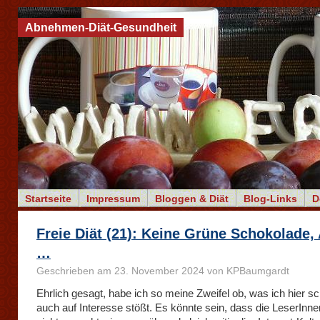
Abnehmen-Diät-Gesundheit
Startseite
Impressum
Bloggen & Diät
Blog-Links
D
Freie Diät (21): Keine Grüne Schokolade
…
Geschrieben am 23. November 2024 von KPBaumgardt
Ehrlich gesagt, habe ich so meine Zweifel ob, was ich hier sc
auch auf Interesse stößt. Es könnte sein, dass die LeserInne