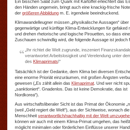
Ein bisschen Salat zum Quark mit Kartoffel erleichtert das E
den Händen ungemein, bringt auch eine knackig-frische Note 
der
größeren Abbildung
m. E. irgendwie beeindruckend.
Klimawandelleugner müssen „physikalische Aussagen“ über
gegenwärtige und künftige Klima-Entwicklungen für gefaked
und drehen rhetorische und logische Pirouetten, so dass ei
Zuschauen schwindlig wird, die folgende Aussage ist jedoch fi
„Ihr richtet die Welt zugrunde, inszeniert Finanzskandal
verantwortet Arbeitslosigkeit und Verelendung unter d
des
Klimaprimats
!“
Tatsächlich ist der Gedanke, dem Klima bei diversen Entsch
eine enorme Prioriät einzuräumen, mit großen Ängsten verb
gewesen („Es zählt allein das
Klimaprimat
. Und wer nicht spu
„sanktioniert“. Gnadenlos. Das ist keine Demokratie, das ist
Nordkorea“).
Aus wirtschaftsliberaler Sicht ist das Primat der Ökonomie „
(weil „Geld regiert die Welt“), aus der Sichtweise, wonach die
Menschheit
verantwortlich/nachhaltig mit der Welt umzugehe
können wir auch mit einem Klima-Primat umgehen, das heißt
möglicht minimalen oder förderlichen Einflüsse unserer Hand