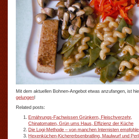
Mit dem aktuellen Bohnen-Angebot etwas anzufangen, ist hier
gelungen
!
Related posts:
Ernährungs-Fachwissen Grünkern, Fleischverzehr,
Chinatomaten, Grün ums Haus, Effizienz der Küche
Die Logi-Methode – von manchen Internisten empfohle
Hexenküchen-Kichererbsenbratling, Maulwurf und Perl