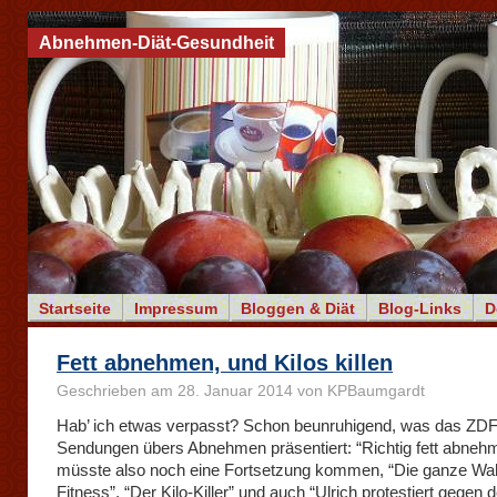
Abnehmen-Diät-Gesundheit
Startseite
Impressum
Bloggen & Diät
Blog-Links
D
Fett abnehmen, und Kilos killen
Geschrieben am 28. Januar 2014 von KPBaumgardt
Hab’ ich etwas verpasst? Schon beunruhigend, was das ZDF
Sendungen übers Abnehmen präsentiert: “Richtig fett abneh
müsste also noch eine Fortsetzung kommen, “Die ganze Wah
Fitness”, “Der Kilo-Killer” und auch “Ulrich protestiert gegen 