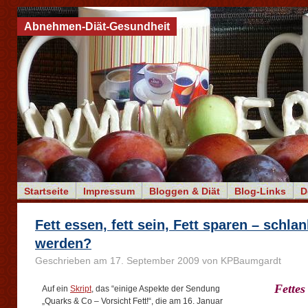
Abnehmen-Diät-Gesundheit
Startseite
Impressum
Bloggen & Diät
Blog-Links
D
Fett essen, fett sein, Fett sparen – schlan
werden?
Geschrieben am 17. September 2009 von KPBaumgardt
Fettes
Auf ein
Skript
, das “einige Aspekte der Sendung
„Quarks & Co – Vorsicht Fett!“, die am 16. Januar