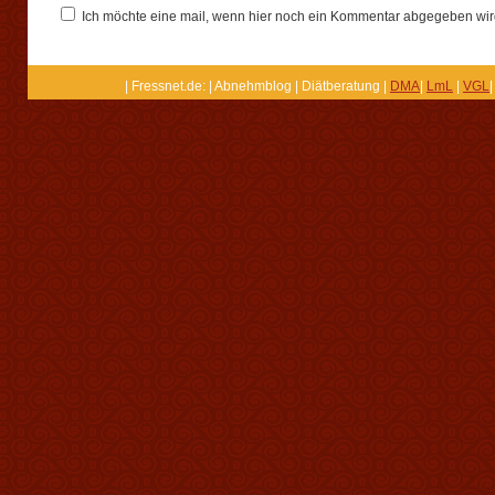
Ich möchte eine mail, wenn hier noch ein Kommentar abgegeben wir
| Fressnet.de: | Abnehmblog | Diätberatung |
DMA
|
LmL
|
VGL