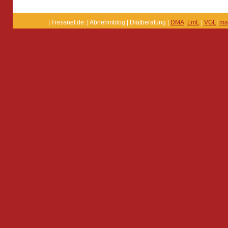
| Fressnet.de: | Abnehmblog | Diätberatung |
DMA
|
LmL
|
VGL
|
ma