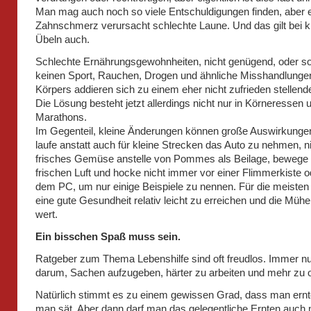
Man mag auch noch so viele Entschuldigungen finden, aber 
Zahnschmerz verursacht schlechte Laune. Und das gilt bei k
Übeln auch.
Schlechte Ernährungsgewohnheiten, nicht genügend, oder so
keinen Sport, Rauchen, Drogen und ähnliche Misshandlunge
Körpers addieren sich zu einem eher nicht zufrieden stellen
Die Lösung besteht jetzt allerdings nicht nur in Körneressen 
Marathons.
Im Gegenteil, kleine Änderungen können große Auswirkunge
laufe anstatt auch für kleine Strecken das Auto zu nehmen,
frisches Gemüse anstelle von Pommes als Beilage, bewege d
frischen Luft und hocke nicht immer vor einer Flimmerkiste o
dem PC, um nur einige Beispiele zu nennen. Für die meisten 
eine gute Gesundheit relativ leicht zu erreichen und die Mühe
wert.
Ein bisschen Spaß muss sein.
Ratgeber zum Thema Lebenshilfe sind oft freudlos. Immer nu
darum, Sachen aufzugeben, härter zu arbeiten und mehr zu o
Natürlich stimmt es zu einem gewissen Grad, dass man ernt
man sät. Aber dann darf man das gelegentliche Ernten auch 