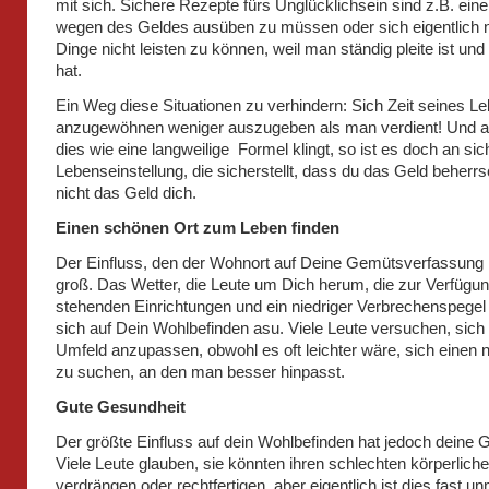
mit sich. Sichere Rezepte fürs Unglücklichsein sind z.B. eine
wegen des Geldes ausüben zu müssen oder sich eigentlich n
Dinge nicht leisten zu können, weil man ständig pleite ist un
hat.
Ein Weg diese Situationen zu verhindern: Sich Zeit seines L
anzugewöhnen weniger auszugeben als man verdient! Und 
dies wie eine langweilige Formel klingt, so ist es doch an sic
Lebenseinstellung, die sicherstellt, dass du das Geld beherrs
nicht das Geld dich.
Einen schönen Ort zum Leben finden
Der Einfluss, den der Wohnort auf Deine Gemütsverfassung h
groß. Das Wetter, die Leute um Dich herum, die zur Verfügu
stehenden Einrichtungen und ein niedriger Verbrechenspegel
sich auf Dein Wohlbefinden asu. Viele Leute versuchen, sich 
Umfeld anzupassen, obwohl es oft leichter wäre, sich einen 
zu suchen, an den man besser hinpasst.
Gute Gesundheit
Der größte Einfluss auf dein Wohlbefinden hat jedoch deine 
Viele Leute glauben, sie könnten ihren schlechten körperlich
verdrängen oder rechtfertigen, aber eigentlich ist dies fast un