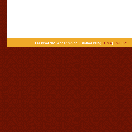
| Fressnet.de: | Abnehmblog | Diätberatung |
DMA
|
LmL
|
VGL