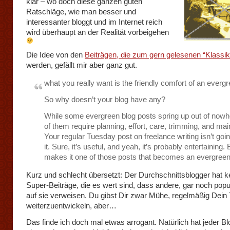
klar – wo doch diese ganzen guten
Ratschläge, wie man besser und
interessanter bloggt und im Internet reich
wird überhaupt an der Realität vorbeigehen
Die Idee von den
Beiträgen, die zum gern gelesenen “Klassik
werden, gefällt mir aber ganz gut.
what you really want is the friendly comfort of an evergr
So why doesn’t your blog have any?
While some evergreen blog posts spring up out of nowh
of them require planning, effort, care, trimming, and ma
Your regular Tuesday post on freelance writing isn’t goin
it. Sure, it’s useful, and yeah, it’s probably entertaining.
makes it one of those posts that becomes an evergree
Kurz und schlecht übersetzt: Der Durchschnittsblogger hat k
Super-Beiträge, die es wert sind, dass andere, gar noch popu
auf sie verweisen. Du gibst Dir zwar Mühe, regelmäßig Dei
weiterzuentwickeln, aber…
Das finde ich doch mal etwas arrogant. Natürlich hat jeder B