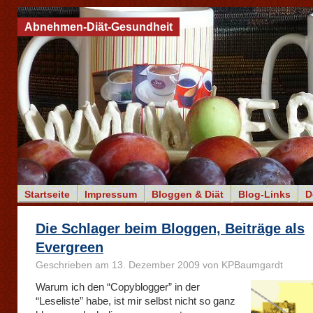
Abnehmen-Diät-Gesundheit
Startseite
Impressum
Bloggen & Diät
Blog-Links
D
Die Schlager beim Bloggen, Beiträge als
Evergreen
Geschrieben am 13. Dezember 2009 von KPBaumgardt
Warum ich den “Copyblogger” in der
“Leseliste” habe, ist mir selbst nicht so ganz