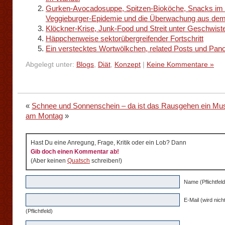
Gurken-Avocadosuppe, Spitzen-Bioköche, Snacks im 
Veggieburger-Epidemie und die Überwachung aus de
Klöckner-Krise, Junk-Food und Streit unter Geschwist
Häppchenweise sektorübergreifender Fortschritt
Ein verstecktes Wortwölkchen, related Posts und Pan
Abgelegt unter:
Blogs
,
Diät
,
Konzept
|
Keine Kommentare »
«
Schnee und Sonnenschein – da ist das Rausgehen ein Mu
am Montag
»
Hast Du eine Anregung, Frage, Kritik oder ein Lob? Dann
Gib doch einen Kommentar ab!
(Aber keinen
Quatsch
schreiben!)
Name (Pflichtfeld
E-Mail (wird nicht
(Pflichtfeld)