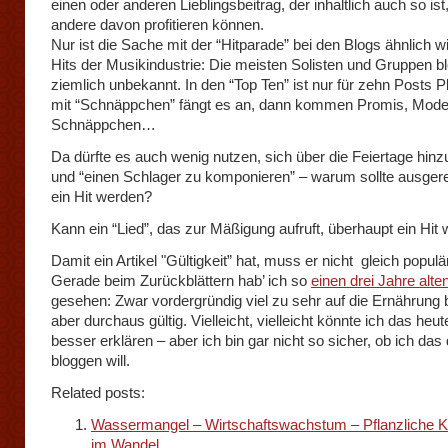
einen oder anderen Lieblingsbeitrag, der inhaltlich auch so ist
andere davon profitieren können.
Nur ist die Sache mit der “Hitparade” bei den Blogs ähnlich w
Hits der Musikindustrie: Die meisten Solisten und Gruppen b
ziemlich unbekannt. In den “Top Ten” ist nur für zehn Posts P
mit “Schnäppchen” fängt es an, dann kommen Promis, Mode
Schnäppchen…
Da dürfte es auch wenig nutzen, sich über die Feiertage hin
und “einen Schlager zu komponieren” – warum sollte ausger
ein Hit werden?
Kann ein “Lied”, das zur Mäßigung aufruft, überhaupt ein Hit
Damit ein Artikel "Gültigkeit” hat, muss er nicht gleich populä
Gerade beim Zurückblättern hab’ ich so
einen drei Jahre alten
gesehen: Zwar vordergründig viel zu sehr auf die Ernährung
aber durchaus gültig. Vielleicht, vielleicht könnte ich das heu
besser erklären – aber ich bin gar nicht so sicher, ob ich da
bloggen will.
Related posts:
Wassermangel – Wirtschaftswachstum – Pflanzliche Ko
im Wandel