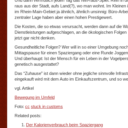
Und dann vermutlich jeden Tag das rein-raus-Spiel: Rein in di
raus aus der Stadt, aufs Land(?), wo man wohnt. Im Kleinen i
im Rhein-Main-Gebiet ja ähnlich, ähnlich unsinnig: Büro-Arbei
zentraler Lage haben aber einen hohen Prestigewert.
Die Kosten, die so etwas verursacht, werden dann auf die W
Dienstleistungen aufgeschlagen, an die ökologischen Folgen
jetzt gar nicht denken.
Gesundheitliche Folgen? Wer will in so einer Umgebung noch
Mittagspause für einen Spaziergang oder eine Runde Jogge
Und überhaupt: Ist der Mensch für ein Leben in der Vogelper
genetisch ausgestattet?
Das “Zuhause” ist dann wieder ohne jegliche sinnvolle Infrast
eingekauft wird mit dem Auto im Einkaufszentrum, und so wei
vgl. Artikel
Bewegung im Umfeld
Foto:
cc
stuck in customs
Related posts:
Der Kalorienverbrauch beim Spaziergang