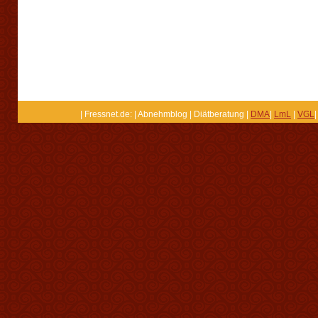
| Fressnet.de: | Abnehmblog | Diätberatung |
DMA
|
LmL
|
VGL