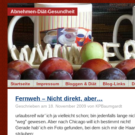
Abnehmen-Diät-Gesundheit
Startseite
Impressum
Bloggen & Diät
Blog-Links
D
Fernweh – Nicht direkt, aber…
Geschrieben am 18. November 2009 von KPBaumgardt
urlaubsreif wär’ ich ja vielleicht schon; bin jedenfalls lange ni
“weg” gewesen. Aber nach Chicago will ich bestimmt nicht!
Gerade hab’ ich ein Foto gefunden, bei dem sich mir die Haa
sträuben: