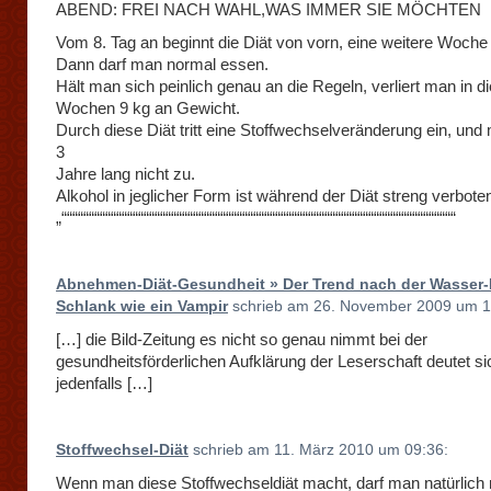
ABEND: FREI NACH WAHL,WAS IMMER SIE MÖCHTEN
Vom 8. Tag an beginnt die Diät von vorn, eine weitere Woche 
Dann darf man normal essen.
Hält man sich peinlich genau an die Regeln, verliert man in d
Wochen 9 kg an Gewicht.
Durch diese Diät tritt eine Stoffwechselveränderung ein, un
3
Jahre lang nicht zu.
Alkohol in jeglicher Form ist während der Diät streng verbote
„““““““““““““““““““““““““““““““““““““““““““““““““““““““““““““““““““““““““
Abnehmen-Diät-Gesundheit » Der Trend nach der Wasser-
Schlank wie ein Vampir
schrieb am 26. November 2009 um 1
[…] die Bild-Zeitung es nicht so genau nimmt bei der
gesundheitsförderlichen Aufklärung der Leserschaft deutet si
jedenfalls […]
Stoffwechsel-Diät
schrieb am 11. März 2010 um 09:36:
Wenn man diese Stoffwechseldiät macht, darf man natürlich 