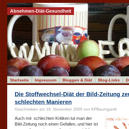
Abnehmen-Diät-Gesundheit
Startseite
Impressum
Bloggen & Diät
Blog-Links
D
Die Stoffwechsel-Diät der Bild-Zeitung z
schlechten Manieren
Geschrieben am 18. November 2009 von KPBaumgardt
Auch mit schlechten Kritiken tut man der
Bild-Zeitung noch einen Gefallen, und hier ist