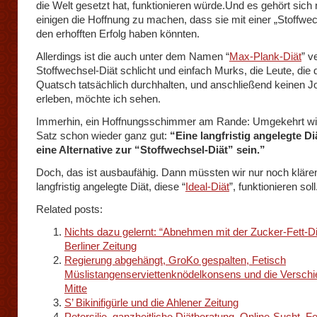
die Welt gesetzt hat, funktionieren würde.Und es gehört sich n
einigen die Hoffnung zu machen, dass sie mit einer „Stoffwec
den erhofften Erfolg haben könnten.
Allerdings ist die auch unter dem Namen “
Max-Plank-Diät
” v
Stoffwechsel-Diät schlicht und einfach Murks, die Leute, die 
Quatsch tatsächlich durchhalten, und anschließend keinen Jo
erleben, möchte ich sehen.
Immerhin, ein Hoffnungsschimmer am Rande: Umgekehrt wi
Satz schon wieder ganz gut:
“Eine langfristig angelegte Di
eine Alternative zur “Stoffwechsel-Diät” sein.”
Doch, das ist ausbaufähig. Dann müssten wir nur noch klären
langfristig angelegte Diät, diese “
Ideal-Diät
”, funktionieren soll
Related posts:
Nichts dazu gelernt: “Abnehmen mit der Zucker-Fett-Diä
Berliner Zeitung
Regierung abgehängt, GroKo gespalten, Fetisch
Müslistangenserviettenknödelkonsens und die Verschi
Mitte
S’ Bikinifigürle und die Ahlener Zeitung
Petersilie, ganzheitliche Diätberatung, Online-Sucht, Fe