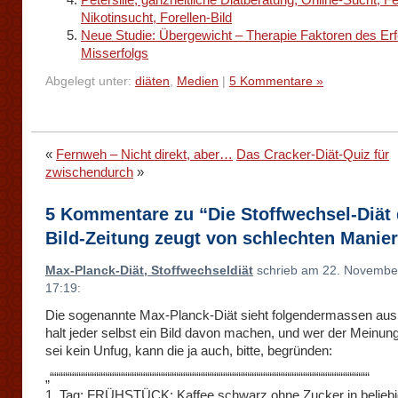
Nikotinsucht, Forellen-Bild
Neue Studie: Übergewicht – Therapie Faktoren des Erf
Misserfolgs
Abgelegt unter:
diäten
,
Medien
|
5 Kommentare »
«
Fernweh – Nicht direkt, aber…
Das Cracker-Diät-Quiz für
zwischendurch
»
5 Kommentare zu “Die Stoffwechsel-Diät 
Bild-Zeitung zeugt von schlechten Manie
Max-Planck-Diät, Stoffwechseldiät
schrieb am 22. Novembe
17:19:
Die sogenannte Max-Planck-Diät sieht folgendermassen aus –
halt jeder selbst ein Bild davon machen, und wer der Meinung
sei kein Unfug, kann die ja auch, bitte, begründen:
„““““““““““““““““““““““““““““““““““““““““““““““““““““““““““““““““““““““““
1. Tag: FRÜHSTÜCK: Kaffee schwarz ohne Zucker in belieb