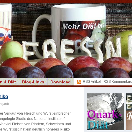
n & Diät
Blog-Links
Download
RSS Artikel
|
RSS Kommentar
siko
mgardt
r Verkauf von Fleisch und Wurst einbrechen
angelegte Studie des National Institute of
Wer viel Fleisch von Rindern, Schweinen und
 Wurst isst, hat ein deutlich höheres Risiko