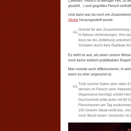
(„Weißes“ Fleisch ist weniger Fett; zu 
gezählt…) und gegrilltes Fleisch enthält
Und dann war da noch ein Zusammenhang
Studie
herausgestellt wurde:
Gründe für den Zusammenhang si
N-Nitroso-Verbindungen. Ihre ka
dass sie die Zellteilung ankurb
Schäden durch freie Radikale för
Es sieht so aus, als seien unsere Wiss
noch keine wirklich praktikablen Regeln
Man müsste auch differenzieren, in wel
wann es eher ungesund ist.
Trotz solcher Daten aber raten E
stecken im Fleisch viele Vitamin
Organismus benötigt, erklärt Heine
Durchschnitt sollte jeder mit 80
Fleischwaren am Tag auskommen. 
250-Gramm-Steak heißt das, min
noch Wurst essen. Gesünder ist es