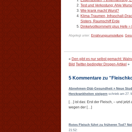
Essenszeiten, Fehlernährung, 
Test und Verkostung: Ahle Wurs
Wie krank macht Wurst?
Klima-Traumen, Infraschall-Drac
Sisters, Raumschiff Erde
Dinkelvollkornmehl plus Hefe =
Abgelegt unter:
Ernährungsumstellung
,
Gesu
«
Den gibt es nur selbst gemacht: Waln
Bild
Twitter-bedingter Drogen-Artikel
»
5 Kommentare zu “Fleischk
Abnehmen-Diät-Gesundheit » Neue Studi
Herzkrankheiten steigern
schrieb am 27. 
[…] ist das: Erst der Fleisch, – und jet
wegen der […]
Rotes Fleisch führt zu früheren Tod? Nein
21:52: