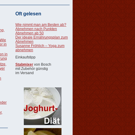
Oft gelesen
Wie nimmt man am Besten ab?
Abnehmen nach Punkten
ng,
Abnehmen ab 50
Der ideale Ernährungsplan zum
 Wie
Abnehmen
r in
Susanne Fröhlich – Yoga zum
abnehmen
en in
Einkaufstipp
rung
tze,
Stabmixer
von Bosch
oyer
mit Zubehör günstig
im Versand
n
ieder
r,