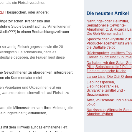
ben als ein Fleischverächter.
ZEIT
besprochen, oder andere:
Die neusten Artikel
hänge zwischen Krebsrisiko und
Nahrungs- oder Heilmittel,
Sensationelle Gewichts-
führte Studie bezieht sich auf Amerikaner im
Abnahmen, z. B. Ricarda La
 Studie???) in einem Beobachtungszeitraum
Die Geh-Gemeinschaft
Speckröllchen-Hysterie 2.0:
Product-Placement uns weite
ur so wenig Fleisch gegessen wie die 20
die Diätfalle treibt
iedrigsten Fleischkonsum, hätte es
Rückenpulver, Intuitives Ess
Gießen, Sucht und Sublimie
odesfälle gegeben. Bei Frauen liegt diese
Da haben wir den Salat: Spri
Pille, Selbstkontrolle? Pläd
für eine utopische Küche
ine Gewohnheiten zu überdenken, interpretiert
Lange Liste: Die Diät Ordne
enn ein Kommentator meint:
Lieblingsspeisen,
Lieblingsgetränk(e),
n Vegetarier und Ökospinner jetzt ein
Schlankheitsmittel und -
, warum es denn sinnvoll sei, auf Fleisch zu
Spaziergänge
Älter, Vollschlank und nie w
Jo-Jo!
tare, die Mitmenschen samt ihrer Meinung, die
Narzissmus, Alternativ-Steue
inungsfreiheit!!) diffamieren,
Abnehm-Mythen
as mit dem Hinweis auf das enthaltene Fett