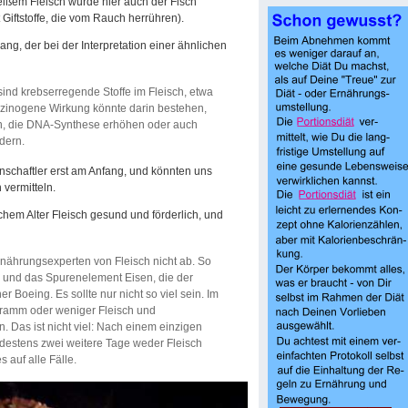
weißem Fleisch wurde hier auch der Fisch
 Giftstoffe, die vom Rauch herrühren).
, der bei der Interpretation einer ähnlichen
nd krebserregende Stoffe im Fleisch, etwa
rzinogene Wirkung könnte darin bestehen,
eln, die DNA-Synthese erhöhen oder auch
dern.
enschaftler erst am Anfang, und könnten uns
 vermitteln.
chem Alter Fleisch gesund und förderlich, und
rnährungsexperten von Fleisch nicht ab. So
e und das Spurenelement Eisen, die der
r Boeing. Es sollte nur nicht so viel sein. Im
 Gramm oder weniger Fleisch und
Das ist nicht viel: Nach einem einzigen
destens zwei weitere Tage weder Fleisch
 auf alle Fälle.