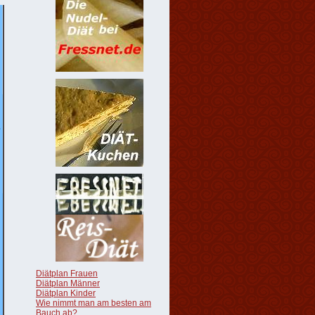
Diätplan Frauen
Diätplan Männer
Diätplan Kinder
Wie nimmt man am besten am
Bauch ab?