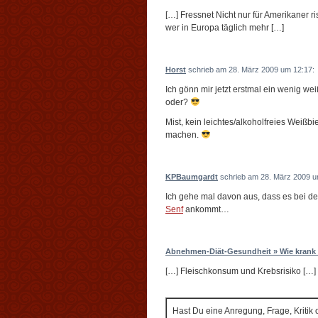
[…] Fressnet Nicht nur für Amerikaner 
wer in Europa täglich mehr […]
Horst
schrieb am 28. März 2009 um 12:17:
Ich gönn mir jetzt erstmal ein wenig w
oder?
Mist, kein leichtes/alkoholfreies Weiß
machen.
KPBaumgardt
schrieb am 28. März 2009 u
Ich gehe mal davon aus, dass es bei de
Senf
ankommt…
Abnehmen-Diät-Gesundheit » Wie krank
[…] Fleischkonsum und Krebsrisiko […]
Hast Du eine Anregung, Frage, Kritik