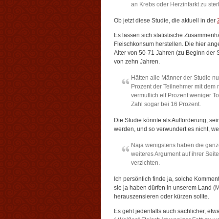
an Krebs oder Herzinfarkt zu ster
Ob jetzt diese Studie, die aktuell in der
Es lassen sich statistische Zusammen
Fleischkonsum herstellen. Die hier ange
Alter von 50-71 Jahren (zu Beginn der
von zehn Jahren.
Hätten alle Männer der Studie n
Prozent der Teilnehmer mit dem n
vermutlich elf Prozent weniger T
Zahl sogar bei 16 Prozent.
Die Studie könnte als Aufforderung, se
werden, und so verwundert es nicht, w
Naja wenigstens haben die ganze
weiteres Argument auf ihrer Seite
verzichten.
Ich persönlich finde ja, solche Kommen
sie ja haben dürfen in unserem Land (Me
herauszensieren oder kürzen sollte.
Es geht jedenfalls auch sachlicher, etw