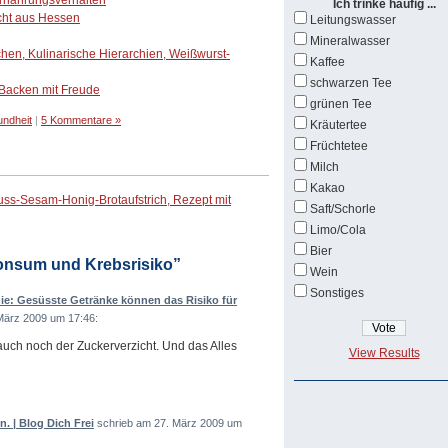
Ernährungsverhalten
Ich trinke häufig ...
cht aus Hessen
Leitungswasser
Mineralwasser
hen, Kulinarische Hierarchien, Weißwurst-
Kaffee
schwarzen Tee
 Backen mit Freude
grünen Tee
ndheit
|
5 Kommentare »
Kräutertee
Früchtetee
Milch
Kakao
uss-Sesam-Honig-Brotaufstrich, Rezept mit
Saft/Schorle
Limo/Cola
Bier
onsum und Krebsrisiko”
Wein
Sonstiges
e: Gesüsste Getränke können das Risiko für
März 2009 um 17:46:
zt auch noch der Zuckerverzicht. Und das Alles
View Results
. | Blog Dich Frei
schrieb am 27. März 2009 um