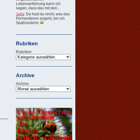
Lebenserfahrung kann ich
sagen, dass das mit den...
Julia
: Da hast du recht, was das
Fermentieren angeht, bin ich
Spätzünderin
Rubriken
Rubriken
Archive
Archive