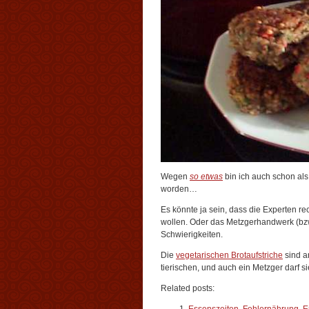
Wegen
so etwas
bin ich auch schon al
worden…
Es könnte ja sein, dass die Experten r
wollen. Oder das Metzgerhandwerk (bzw.
Schwierigkeiten.
Die
vegetarischen Brotaufstriche
sind a
tierischen, und auch ein Metzger darf 
Related posts: