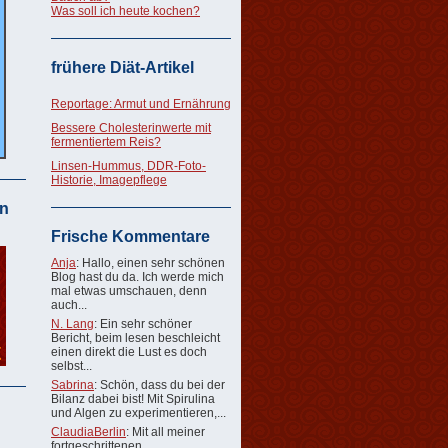
Was soll ich heute kochen?
frühere Diät-Artikel
Reportage: Armut und Ernährung
Bessere Cholesterinwerte mit
fermentiertem Reis?
Linsen-Hummus, DDR-Foto-
Historie, Imagepflege
n
Frische Kommentare
Anja
: Hallo, einen sehr schönen
Blog hast du da. Ich werde mich
mal etwas umschauen, denn
auch...
N. Lang
: Ein sehr schöner
Bericht, beim lesen beschleicht
einen direkt die Lust es doch
selbst...
Sabrina
: Schön, dass du bei der
Bilanz dabei bist! Mit Spirulina
und Algen zu experimentieren,...
ClaudiaBerlin
: Mit all meiner
fortgeschrittenen