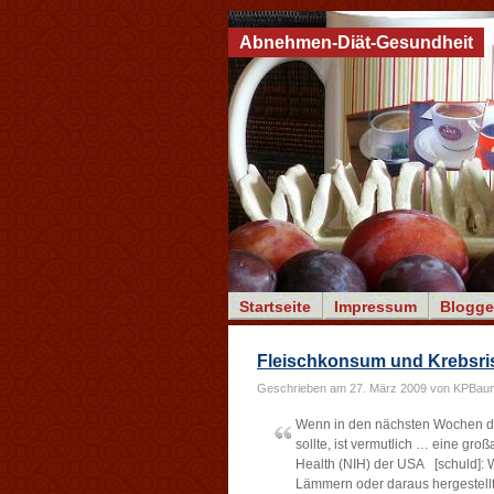
Abnehmen-Diät-Gesundheit
Startseite
Impressum
Blogge
Fleischkonsum und Krebsri
Geschrieben am 27. März 2009 von KPBau
Wenn in den nächsten Wochen de
sollte, ist vermutlich … eine groß
Health (NIH) der USA [schuld]: 
Lämmern oder daraus hergestellte