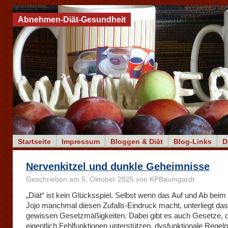
Abnehmen-Diät-Gesundheit
Startseite
Impressum
Bloggen & Diät
Blog-Links
D
Nervenkitzel und dunkle Geheimnisse
Geschrieben am 5. Oktober 2025 von KPBaumgardt
„Diät“ ist kein Glücksspiel. Selbst wenn das Auf und Ab bei
Jojo manchmal diesen Zufalls-Eindruck macht, unterliegt da
gewissen Gesetzmäßigkeiten. Dabei gibt es auch Gesetze, d
eigentlich Fehlfunktionen unterstützen, dysfunktionale Regeln,