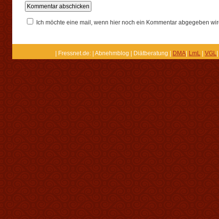
Ich möchte eine mail, wenn hier noch ein Kommentar abgegeben wir
| Fressnet.de: | Abnehmblog | Diätberatung |
DMA
|
LmL
|
VGL