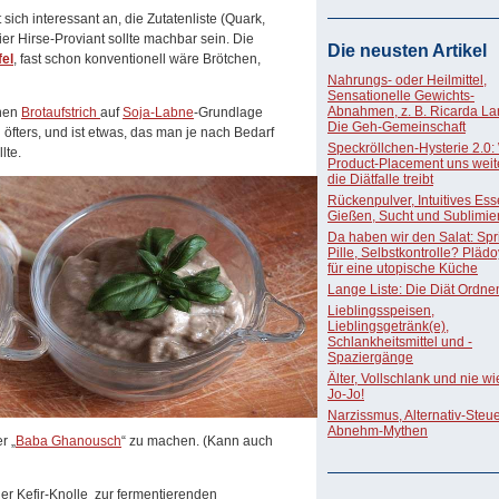
 sich interessant an, die Zutatenliste (Quark,
ier Hirse-Proviant sollte machbar sein. Die
Die neusten Artikel
fel
, fast schon konventionell wäre Brötchen,
Nahrungs- oder Heilmittel,
Sensationelle Gewichts-
Abnahmen, z. B. Ricarda La
anen
Brotaufstrich
auf
Soja-Labne
-Grundlage
Die Geh-Gemeinschaft
 öfters, und ist etwas, das man je nach Bedarf
Speckröllchen-Hysterie 2.0:
lte.
Product-Placement uns weite
die Diätfalle treibt
Rückenpulver, Intuitives Ess
Gießen, Sucht und Sublimie
Da haben wir den Salat: Spri
Pille, Selbstkontrolle? Pläd
für eine utopische Küche
Lange Liste: Die Diät Ordne
Lieblingsspeisen,
Lieblingsgetränk(e),
Schlankheitsmittel und -
Spaziergänge
Älter, Vollschlank und nie w
Jo-Jo!
Narzissmus, Alternativ-Steue
Abnehm-Mythen
r „
Baba Ghanousch
“ zu machen. (Kann auch
er Kefir-Knolle zur fermentierenden