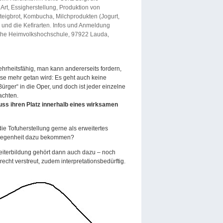
rt, Essigherstellung, Produktion von
teigbrot, Kombucha, Milchprodukten (Jogurt,
e und die Kefirarten. Infos und Anmeldung
iche Heimvolkshochschule, 97922 Lauda,
hrheitsfähig, man kann andererseits fordern,
sse mehr getan wird: Es geht auch keine
rger“ in die Oper, und doch ist jeder einzelne
achten.
ss ihren Platz innerhalb eines wirksamen
ie Tofuherstellung gerne als erweitertes
elegenheit dazu bekommen?
eiterbildung gehört dann auch dazu – noch
echt verstreut, zudem interpretationsbedürftig.