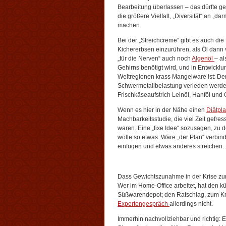
Bearbeitung überlassen – das dürfte ge
die größere Vielfalt, „Diversität“ an „
machen.
Bei der „Streichcreme“ gibt es auch die
Kichererbsen einzurühren, als Öl dann
„für die Nerven“ auch noch
Algenöl
– al
Gehirns benötigt wird, und in Entwicklu
Weltregionen krass Mangelware ist: De
Schwermetallbelastung verieden werde
Frischkäseaufstrich Leinöl, Hanföl und 
Wenn es hier in der Nähe einen
Diätpl
Machbarkeitsstudie, die viel Zeit gefres
waren. Eine „fixe Idee“ sozusagen, zu 
wolle so etwas. Wäre „der Plan“ verbin
einfügen und etwas anderes streichen
Dass Gewichtszunahme in der Krise zu
Wer im Home-Office arbeitet, hat den
Süßwarendepot; den Ratschlag, zum Kra
Expertengespräch
allerdings nicht.
Immerhin nachvollziehbar und richtig: 