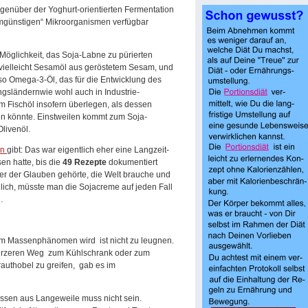
genüber der Yoghurt-orientierten Fermentation
darmgünstigen“ Mikroorganismen verfügbar
 Möglichkeit, das Soja-Labne zu pürierten
 vielleicht Sesamöl aus geröstetem Sesam, und
so Omega-3-Öl, das für die Entwicklung des
ngsländernwie wohl auch in Industrie-
m Fischöl insofern überlegen, als dessen
n könnte. Einstweilen kommt zum Soja-
Olivenöl.
an
gibt: Das war eigentlich eher eine Langzeit-
sen hatte, bis die
49 Rezepte
dokumentiert
der der Glauben gehörte, die Welt brauche und
dlich, müsste man die Sojacreme auf jeden Fall
…
m Massenphänomen wird ist nicht zu leugnen.
 kürzeren Weg zum Kühlschrank oder zum
uthobel zu greifen, gab es im
Essen aus Langeweile muss nicht sein.