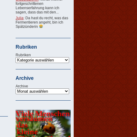
fortgeschrittenen
Lebenserfahrung kann ich
sagen, dass das mit den...
Julia
: Da hast du recht, was das
Fermentieren angeht, bin ich
Spätzünderin
Rubriken
Rubriken
Archive
Archive