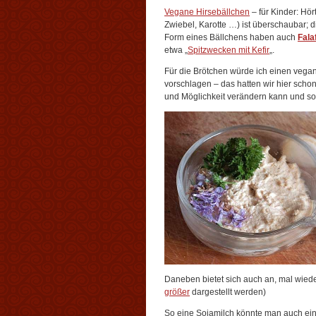
Vegane Hirsebällchen
– für Kinder: Hört
Zwiebel, Karotte …) ist überschaubar; d
Form eines Bällchens haben auch
Fala
etwa „
Spitzwecken mit Kefir
„.
Für die Brötchen würde ich einen veg
vorschlagen – das hatten wir hier schon
und Möglichkeit verändern kann und sol
Daneben bietet sich auch an, mal wiede
größer
dargestellt werden)
So eine Sojamilch könnte man auch ein