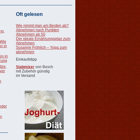
Oft gelesen
Wie nimmt man am Besten ab?
Abnehmen nach Punkten
ng,
Abnehmen ab 50
Der ideale Ernährungsplan zum
 Wie
Abnehmen
r in
Susanne Fröhlich – Yoga zum
abnehmen
en in
Einkaufstipp
rung
tze,
Stabmixer
von Bosch
oyer
mit Zubehör günstig
im Versand
n
ieder
r,