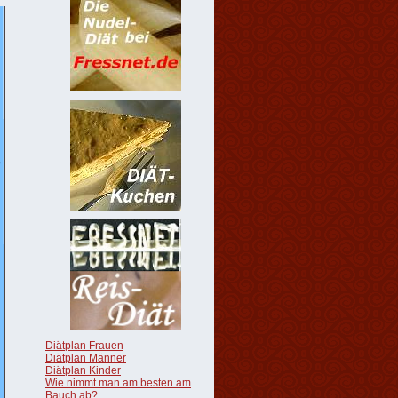
Diätplan Frauen
Diätplan Männer
Diätplan Kinder
Wie nimmt man am besten am
Bauch ab?