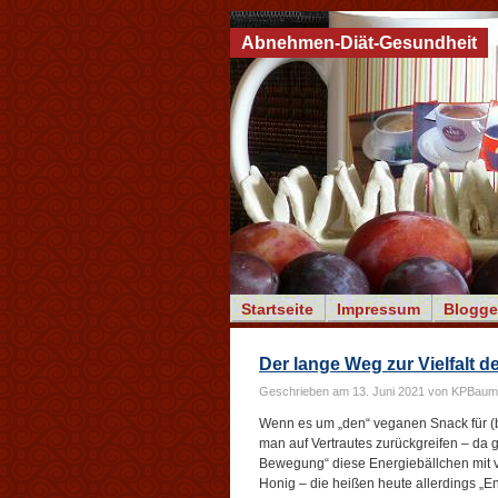
Abnehmen-Diät-Gesundheit
Startseite
Impressum
Blogge
Der lange Weg zur Vielfalt 
Geschrieben am 13. Juni 2021 von KPBaum
Wenn es um „den“ veganen Snack für (
man auf Vertrautes zurückgreifen – da 
Bewegung“ diese Energiebällchen mit v
Honig – die heißen heute allerdings „