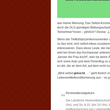
war meine Meinung: Das Selbst-Kochen 
doch die DLG günstigen Bildungsurlaub 
Teilnehmer*innen – jährlich? Devise: 
Wenn die Tiefkühlpizzenkonsumenten un
zu faul sind, sich selbst etwas zuzubere
interessieren. Dass diese Leute, die me
weil bei ihnen das Kochwasser anbrennt
„besser die Frau kocht“, weil sie keine
sich vomn Auto und dem Ferienflug zu v
es die, die an dem Ast, auf dem nicht nur
„Wird selbst
gekocht
, …“ geht freilich
Lebensmittelkonditionierung aus – es 
Fermentierungskurs
Die Ländliche Heimvolkshochschu
Uhr), und So, 8.10. (bis 16 Uhr),
Haltbarmachung von Lebensmitteln