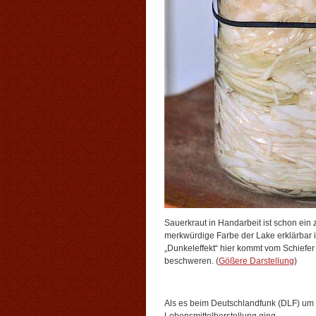
Sauerkraut in Handarbeit ist schon ein
merkwürdige Farbe der Lake erklärbar i
„Dunkeleffekt“ hier kommt vom Schiefer
beschweren. (
Gößere Darstellung
)
Als es beim Deutschlandfunk (DLF) um 