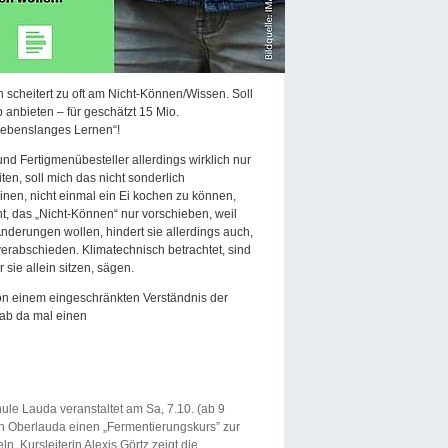
scheitert zu oft am Nicht-Können/Wissen. Soll
anbieten – für geschätzt 15 Mio.
„Lebenslanges Lernen“!
d Fertigmenübesteller allerdings wirklich nur
iten, soll mich das nicht sonderlich
inen, nicht einmal ein Ei kochen zu können,
, das „Nicht-Können“ nur vorschieben, weil
 Änderungen wollen, hindert sie allerdings auch,
erabschieden. Klimatechnisch betrachtet, sind
 sie allein sitzen, sägen.
 von einem eingeschränkten Verständnis der
gab da mal einen
le Lauda veranstaltet am Sa, 7.10. (ab 9
 in Oberlauda einen „Fermentierungskurs” zur
. Kursleiterin Alexis Görtz zeigt die