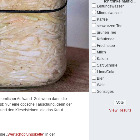
Ich trinke häufig ...
Leitungswasser
Mineralwasser
Kaffee
schwarzen Tee
grünen Tee
Kräutertee
Früchtetee
Milch
Kakao
Saft/Schorle
Limo/Cola
Bier
Wein
Sonstiges
 ziemlicher Aufwand. Gut, wenn dann die
st: Nur eine optische Täuschung, denn der
 und den Kieselsteinen, die das Kraut
View Results
die „
Wertschöpfungskette
“ in der