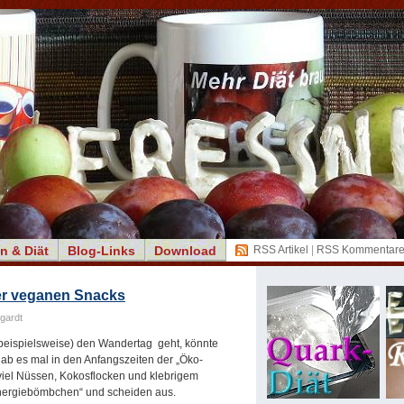
n & Diät
Blog-Links
Download
RSS Artikel
|
RSS Kommentar
der veganen Snacks
gardt
beispielsweise) den Wandertag geht, könnte
gab es mal in den Anfangszeiten der „Öko-
iel Nüssen, Kokosflocken und klebrigem
Energiebömbchen“ und scheiden aus.