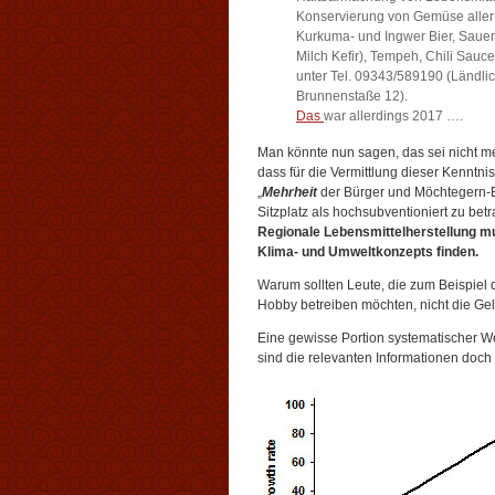
Konservierung von Gemüse aller A
Kurkuma- und Ingwer Bier, Sauer
Milch Kefir), Tempeh, Chili Sauc
unter Tel. 09343/589190 (Ländl
Brunnenstaße 12).
Das
war allerdings 2017 ….
Man könnte nun sagen, das sei nicht me
dass für die Vermittlung dieser Kenntni
„
Mehrheit
der Bürger und Möchtegern-Bü
Sitzplatz als hochsubventioniert zu betr
Regionale Lebensmittelherstellung mu
Klima- und Umweltkonzepts finden.
Warum sollten Leute, die zum Beispiel d
Hobby betreiben möchten, nicht die G
Eine gewisse Portion systematischer W
sind die relevanten Informationen doch r