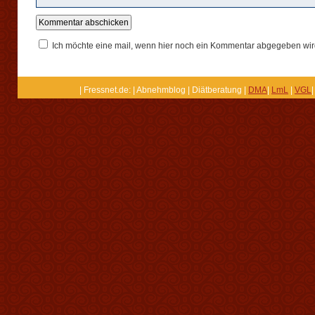
Ich möchte eine mail, wenn hier noch ein Kommentar abgegeben wir
| Fressnet.de: | Abnehmblog | Diätberatung |
DMA
|
LmL
|
VGL