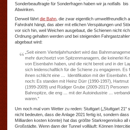
Sonderbeauftragte für Sonderfragen haben wir ja notfalls bi
Abwinken.
Derweil fährt
die Bahn
, die zwar eigentlich umweltfreundlich 
Fahrdraht hängt, das aber mit etlichen Verspätungen und Stö
vor sich hin, weil Weichen ausgebaut, die Schienen nicht richt
Ordnung gehalten werden und bei steigenden Fahrgastzahle
abgebaut wird:
„Seit einem Vierteljahrhundert wird das Bahnmanagem
mehr durchsetzt von Spitzenmanagern, die keinerlei Ke
von Eisenbahn haben, und die nicht bereit und in der La
sich leidenschaftlich für die Schiene zu engagieren. Es f
ihnen schlicht eine … Identifikation mit der Eisenbahn.
noch: Es standen mit Heinz Dürr (1990-1997), Hartmu
(1999-2009) und Rüdiger Grube (2009-2017) Personen 
Bahnspitze, die eng … mit der Autoindustrie … verbande
waren.“
Um noch mal vom Wetter zu reden: Stuttgart („Stuttgart 21“ s
nicht bedeuten, dass die Anlage 2021 fertig ist, sondern dass 
Milliarden kosten könnte) hat das größte Starkregenrisiko all
Großstädte. Wenn dann der Tunnel vollläuft: Können Interciti