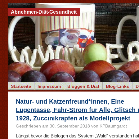
Abnehmen-Diät-Gesundheit
Startseite
Impressum
Bloggen & Diät
Blog-Links
D
Natur- und Katzenfreund*innen, Eine
Lügentasse, Fahr-Strom für Alle, Glitsch
1928, Zuccinikrapfen als Modellprojekt
Geschrieben am 30. September 2018 von KPBaumgardt
Längst bevor die Biologen das System „Wald“ verstanden ha