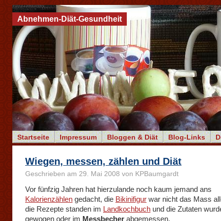
Abnehmen-Diät-Gesundheit
Startseite
Impressum
Bloggen & Diät
Blog-Links
D
Wiegen, messen, zählen und Diät
Geschrieben am 29. Mai 2008 von KPBaumgardt
Vor fünfzig Jahren hat hierzulande noch kaum jemand ans
Kalorienzählen
gedacht, die
Bikinifigur
war nicht das Mass all
die Rezepte standen im
Landkochbuch
und die Zutaten wurd
gewogen oder im
Messbecher
abgemessen.