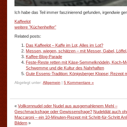
Ich habe das Teil immer faszinierend gefunden, irgendwie ge
Kaffeelot
weitere "Küchenhelfer"
Related posts:
Das Kaffeelot – Kaffe im Lot, Alles im Lot?
Messen, wiegen, schätzen – mit Messer, Gabel, Löffel
Kaffee-Blog-Parade
Feste-Reste retten mit Käse-Semmelknödeln, Koch-M
Schwemme und die Kultur des Nahrhaften
Gute Essens-Tradition: Königsberger Klopse; Rezept mi
Abgelegt unter:
Allgemein
|
5 Kommentare »
«
Vollkornnudel oder Nudel aus ausgemahlenem Mehl –
Geschmacksfrage oder Gewissensfrage?
Nudeldiät auch oh
Maccaroni – ein 10-Minuten-Rezept mit Schritt-für-Schritt An
Bildern
»