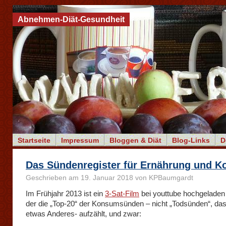
Abnehmen-Diät-Gesundheit
Startseite
Impressum
Bloggen & Diät
Blog-Links
D
Das Sündenregister für Ernährung und 
Geschrieben am 19. Januar 2018 von KPBaumgardt
Im Frühjahr 2013 ist ein
3-Sat-Film
bei youttube hochgeladen
der die „Top-20“ der Konsumsünden – nicht „Todsünden“, da
etwas Anderes- aufzählt, und zwar: