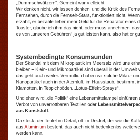
„Dummschwätzern“. Gemeint war vielleicht:
Wir denken nicht, wir lassen denken, und die Kritik des Fer
Fernsehen, durch die Fernseh-Stars, funktioniert nicht. Wenn
erzählt, er bezahle lieber mehr Geld für die Reparatur eines 
Toaster, glaube ich ihm das nicht, oder muss annehmen, das
es von „unseren Gebühren“ ja gut leisten kann, also hat er gu
Systembedingte Konsumsünden
Der Skandal mit dem Mikroplastik im Meersalz wird uns erha
bleiben – Klein- und Mikropartikel sind überall in der Umwelt v
das geht auch weiter. Vermutlich haben wir solche Mikro- un
Nanopartikel auch in der Atemluft, im Hausstaub, bestimmt i
Klamotten, in Teppichböden, „Lotus-Effekt-Sprays“.
Und eher wird „die Politik“ eine Lebensmittelampel einführen a
Verbot von unverrottbaren Textilien oder
Lebensmittelverpa
aus Kunststoff
.
Da steckt der Teufel im Detail, oft im Deckel, der wie die Kaf
aus
Aluminium
besteht, das auch nicht bedenkenlos weiterv
werden kann.