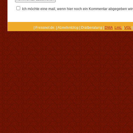
Ich möchte eine mail, wenn hier noch ein Kommentar abgegeben wir
| Fressnet.de: | Abnehmblog | Diätberatung |
DMA
|
LmL
|
VGL