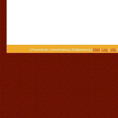
| Fressnet.de: | Abnehmblog | Diätberatung |
DMA
|
LmL
|
VGL