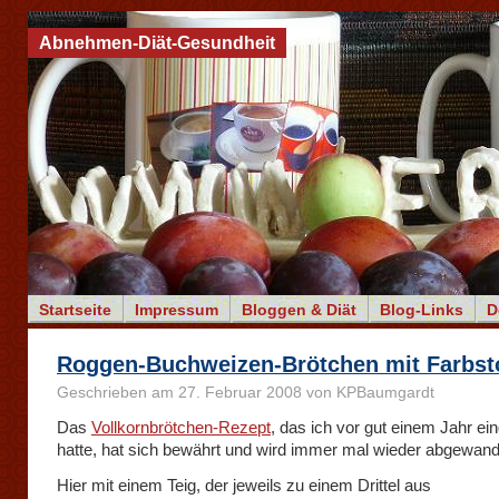
Abnehmen-Diät-Gesundheit
Startseite
Impressum
Bloggen & Diät
Blog-Links
D
Roggen-Buchweizen-Brötchen mit Farbst
Geschrieben am 27. Februar 2008 von KPBaumgardt
Das
Vollkornbrötchen-Rezept
, das ich vor gut einem Jahr ein
hatte, hat sich bewährt und wird immer mal wieder abgewande
Hier mit einem Teig, der jeweils zu einem Drittel aus