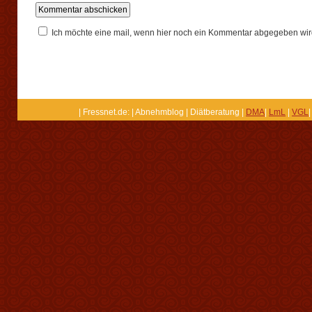
Ich möchte eine mail, wenn hier noch ein Kommentar abgegeben wir
| Fressnet.de: | Abnehmblog | Diätberatung |
DMA
|
LmL
|
VGL