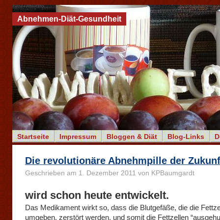
Abnehmen-Diät-Gesundheit
Startseite
Impressum
Bloggen & Diät
Blog-Links
D
Die revolutionäre Abnehmpille der Zukunf
Geschrieben am 1. Dezember 2011 von KPBaumgardt
wird schon heute entwickelt.
Das Medikament wirkt so, dass die Blutgefäße, die die Fettze
umgeben, zerstört werden, und somit die Fettzellen “ausgehu