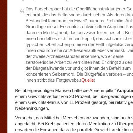
Das Forscherpaar hat die Oberflächenstruktur jener Ge
enttarnt, die das Fettgewebe durchziehen. Als deren ty
Bestandteil fand man ein Eiweiß namens Prohibitin. Auf
Grundlage dieser Erkenntnis entwickelten Arap und Pas
dann ein Medikament, das aus zwei Teilen besteht. Bei
einen handelt es sich um ein Peptid, das sich zielsicher
typischen Oberflächenproteinen der Fettblutgefäße verb
ihnen dadurch eine Art Adressenaufkleber verpasst. Da
der zweite Arzneibestandteil erkennen, wo er seine
zerstörerische Arbeit zu verrichten hat: Er dringt zu den
der Blutgefäßwände vor und gibt ihnen den Befehl zum
konzertierten Selbstmord. Die Blutgefäße veröden – un
ihnen stirbt das Fettgewebe.(
Quelle
)
Bei übergewichtigen Mäusen hatte die Abnehmpille
“Adipoti
einem Gewichtsverlust von 20 Prozent, bei übergewichtigen 
einem Gewichts-Minus von 11 Prozent gesorgt, bei relativ ge
Nebenwirkungen.
Versuche, das Mittel bei Menschen anzuwenden, sind auch 
angedacht: Bei Krebspatienten, deren Medikation zu Übergewi
erwarten die Forscher, dass die parallele Gewichtsreduktion 