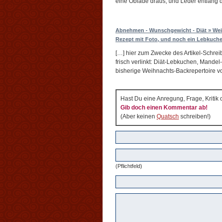
eine Oblade draus, und Leder entlang 
Abnehmen - Wunschgewicht - Diät » Weih
Rezept mit Foto, und noch ein Lebkuch
[…] hier zum Zwecke des Artikel-Schrei
frisch verlinkt: Diät-Lebkuchen, Mande
bisherige Weihnachts-Backrepertoire v
Hast Du eine Anregung, Frage, Kritik
Gib doch einen Kommentar ab!
(Aber keinen
Quatsch
schreiben!)
(Pflichtfeld)