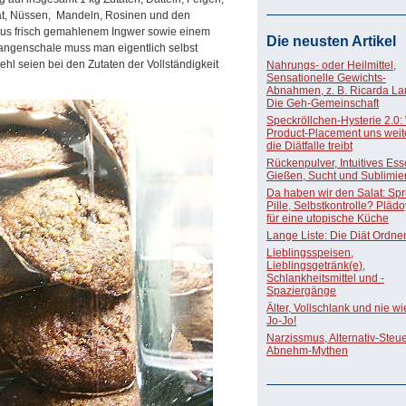
at, Nüssen, Mandeln, Rosinen und den
us frisch gemahlenem Ingwer sowie einem
Die neusten Artikel
rangenschale muss man eigentlich selbst
hl seien bei den Zutaten der Vollständigkeit
Nahrungs- oder Heilmittel,
Sensationelle Gewichts-
Abnahmen, z. B. Ricarda La
Die Geh-Gemeinschaft
Speckröllchen-Hysterie 2.0:
Product-Placement uns weite
die Diätfalle treibt
Rückenpulver, Intuitives Ess
Gießen, Sucht und Sublimie
Da haben wir den Salat: Spri
Pille, Selbstkontrolle? Pläd
für eine utopische Küche
Lange Liste: Die Diät Ordne
Lieblingsspeisen,
Lieblingsgetränk(e),
Schlankheitsmittel und -
Spaziergänge
Älter, Vollschlank und nie w
Jo-Jo!
Narzissmus, Alternativ-Steue
Abnehm-Mythen