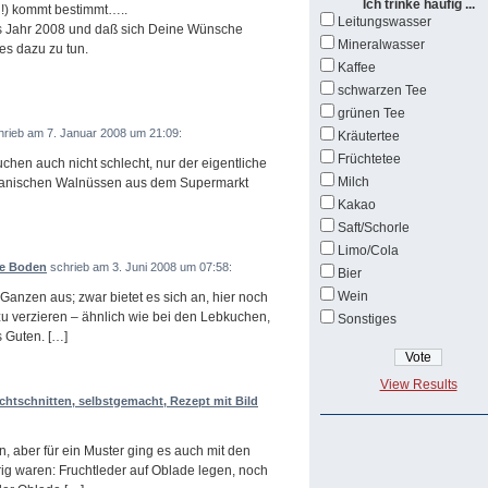
Ich trinke häufig ...
!) kommt bestimmt…..
Leitungswasser
ns Jahr 2008 und daß sich Deine Wünsche
Mineralwasser
es dazu zu tun.
Kaffee
schwarzen Tee
grünen Tee
rieb am 7. Januar 2008 um 21:09:
Kräutertee
Früchtetee
en auch nicht schlecht, nur der eigentliche
Milch
anischen Walnüssen aus dem Supermarkt
Kakao
Saft/Schorle
Limo/Cola
e Boden
schrieb am 3. Juni 2008 um 07:58:
Bier
Wein
anzen aus; zwar bietet es sich an, hier noch
u verzieren – ähnlich wie bei den Lebkuchen,
Sonstiges
s Guten. […]
View Results
htschnitten, selbstgemacht, Rezept mit Bild
 aber für ein Muster ging es auch mit den
g waren: Fruchtleder auf Oblade legen, noch