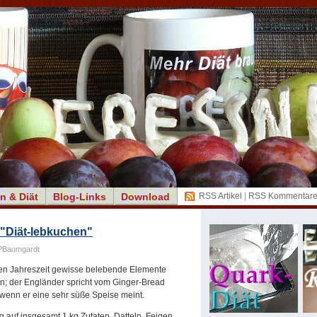
n & Diät
Blog-Links
Download
RSS Artikel
|
RSS Kommentar
 "Diät-lebkuchen"
PBaumgardt
klen Jahreszeit gewisse belebende Elemente
ein; der Engländer spricht vom Ginger-Bread
wenn er eine sehr süße Speise meint.
 auf insgesamt 1 kg Zutaten, Datteln, Feigen,