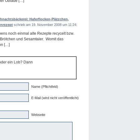
der Oblade […]
nachtsbäckerei: Haferflocken-Plätzchen,
enrezept
schrieb am 19. November 2008 um 11:24:
bens noch einmal alte Rezepte recycelt bzw.
l-Brötchen und Sesamtaler. Womit das
on […]
 oder ein Lob? Dann
Name (Pflichtfeld)
E-Mail (wird nicht veröffentlicht)
Webseite