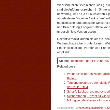
Wahrscheinlich ist es nicht zulässig, e
sind die Anführungszeichen im Sinne 
notwendig, weil es ja für alles einen § gi
abgebildeten
"Idsteiner Lebkuchen"
entf
medizinische
pädagogische Wirksamkeit
und Beschriftung; Fortgeschrittene kön
unbeschriftete Version essen.
Dezent verpackt, dürfen sie als ein idea
Weihnachtsgeschenk unter keinem Weih
Empfindlichkeit des Partners/der Partner
empfiehlt.
Weitere
Lebkuchen- und Plätzchenrez
Related posts:
Weihnachtliche Plätzchenbäcker
Bildern
Tausend gesunde oder leichte Re
der Jo-Jo-Effekt
Scharfe Lebkuchen, improvisier
Suchanfragen, Rezept für Ginge
Mit Ingwer abnehmen – Ingwer a
Abgelegt unter:
Ernährungsumstellung
|
6 K