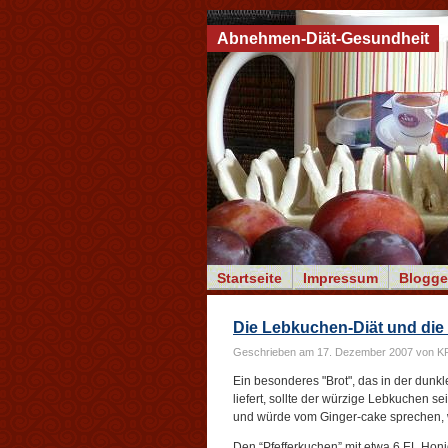
Abnehmen-Diät-Gesundheit
Startseite
Impressum
Blogge
Die Lebkuchen-Diät und die
Geschrieben am 17. Dezember 2007 von K
Ein besonderes "Brot", das in der dun
liefert, sollte der würzige Lebkuchen s
und würde vom Ginger-cake sprechen, 
Den “Pfefferkuchen” mit etwa 6 EL Honig