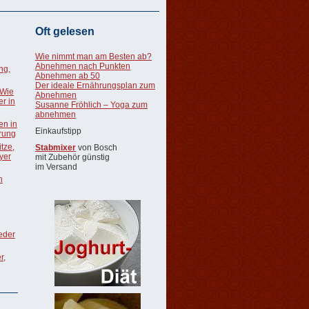
Oft gelesen
Wie nimmt man am Besten ab?
Abnehmen nach Punkten
ng,
Abnehmen ab 50
Der ideale Ernährungsplan zum
 Wie
Abnehmen
r in
Susanne Fröhlich – Yoga zum
abnehmen
en in
Einkaufstipp
rung
tze,
Stabmixer
von Bosch
oyer
mit Zubehör günstig
im Versand
n
ieder
r,