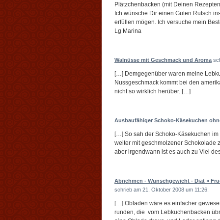
Plätzchenbacken (mit Deinen Rezepten
Ich wünsche Dir einen Guten Rutsch i
erfüllen mögen. Ich versuche mein Best
Lg Marina
Walnüsse mit Geschmack und Aroma
sch
[…] Demgegenüber waren meine Lebkuch
Nussgeschmack kommt bei den amerik
nicht so wirklich herüber. […]
Ausbaufähiger Schoko-Käsekuchen ohn
[…] So sah der Schoko-Käsekuchen im G
weiter mit geschmolzener Schokolade z
aber irgendwann ist es auch zu Viel de
Abnehmen - Wunschgewicht - Diät » Fruc
schrieb am 21. Oktober 2008 um 11:26:
[…] Obladen wäre es einfacher gewesen,
runden, die vom Lebkuchenbacken übri