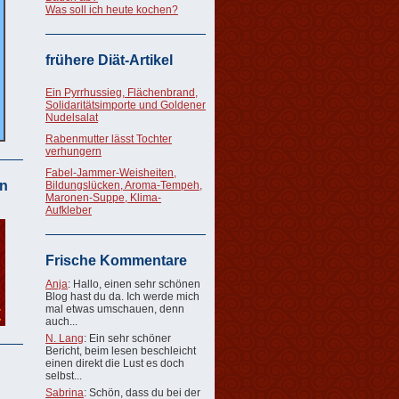
Was soll ich heute kochen?
frühere Diät-Artikel
Ein Pyrrhussieg, Flächenbrand,
Solidaritätsimporte und Goldener
Nudelsalat
Rabenmutter lässt Tochter
verhungern
Fabel-Jammer-Weisheiten,
n
Bildungslücken, Aroma-Tempeh,
Maronen-Suppe, Klima-
Aufkleber
Frische Kommentare
Anja
: Hallo, einen sehr schönen
Blog hast du da. Ich werde mich
mal etwas umschauen, denn
auch...
N. Lang
: Ein sehr schöner
Bericht, beim lesen beschleicht
einen direkt die Lust es doch
selbst...
Sabrina
: Schön, dass du bei der