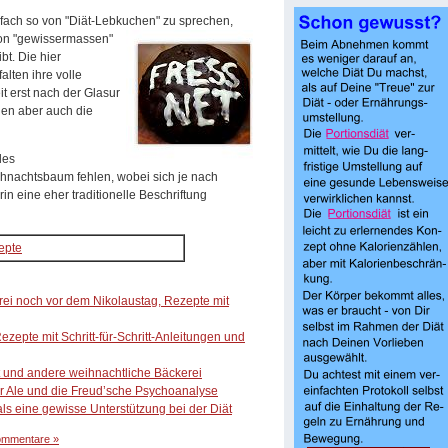
infach so von "Diät-Lebkuchen"
zu sprechen,
von "gewissermassen"
bt. Die hier
alten ihre volle
 erst nach der Glasur
nen aber auch die
les
nachtsbaum fehlen, wobei sich je nach
in eine eher traditionelle Beschriftung
epte
ei noch vor dem Nikolaustag, Rezepte mit
zepte mit Schritt-für-Schritt-Anleitungen und
t und andere weihnachtliche Bäckerei
r Ale und die Freud’sche Psychoanalyse
ls eine gewisse Unterstützung bei der Diät
ommentare »