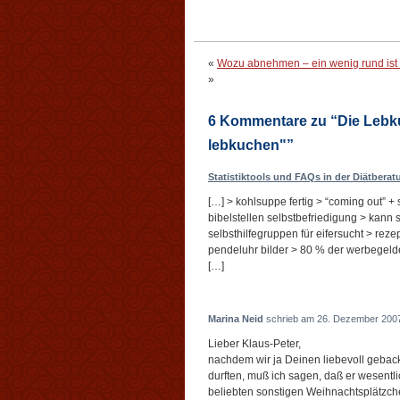
«
Wozu abnehmen – ein wenig rund ist
»
6 Kommentare zu “Die Lebku
lebkuchen"”
Statistiktools und FAQs in der Diätberat
[…] > kohlsuppe fertig > “coming out” 
bibelstellen selbstbefriedigung > kann 
selbsthilfegruppen für eifersucht > rez
pendeluhr bilder > 80 % der werbegel
[…]
Marina Neid
schrieb am 26. Dezember 2007
Lieber Klaus-Peter,
nachdem wir ja Deinen liebevoll gebac
durften, muß ich sagen, daß er wesentli
beliebten sonstigen Weihnachtsplätzch