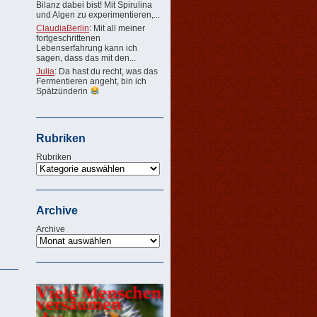
Bilanz dabei bist! Mit Spirulina
und Algen zu experimentieren,...
ClaudiaBerlin
: Mit all meiner
fortgeschrittenen
Lebenserfahrung kann ich
sagen, dass das mit den...
Julia
: Da hast du recht, was das
Fermentieren angeht, bin ich
Spätzünderin
Rubriken
Rubriken
Archive
Archive