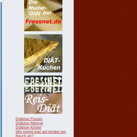
Diätplan Frauen
Diätplan Männer
Diätplan Kinder
Wie nimmt man am besten am
Bauch ab?