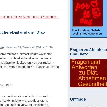
 auch gesund
Die Kunst, schlank zu bleiben…
chen-Diät und die "Diät-
ung
schrieb am 21. Dezember 2007 um 21:29:
Fragen zu Abnehme
und Diät?
+ schwimmbad > ökotest weight watchers >
süßes zu schnelles herzklopfen führen >
epte plätzchen lebkuchen weniger zucker >
der sind verschwendung > heilfasten abnehmen
 um 15:11:
kenen und verzierten Lebkuchen kosten
Umfrage
ch bekömmlicher war als die allerorts
en. Die nächste Vorweihnachtszeit mit