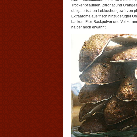
Trockenpflaumen, Zitronat und Orange
obligatorischen Lebkuchengewürzen pl
Extraaroma aus frisch hinzugefügter O
backen; Eier, Backpulver und Vollkornme
halber noch erwähnt.