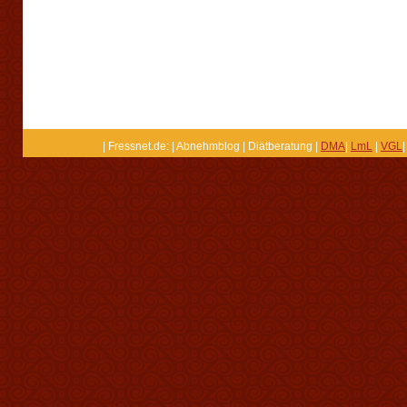
| Fressnet.de: | Abnehmblog | Diätberatung |
DMA
|
LmL
|
VGL