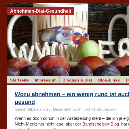
Abnehmen-Diät-Gesundheit
Startseite
Impressum
Bloggen & Diät
Blog-Links
D
Wozu abnehmen – ein wenig rund ist auc
gesund
Geschrieben am 16. Dezember 2007 von KPBaumgardt
Wenn es doch schon in der Ärztezeitung steht – die ich ja eige
Nicht-Mediziner nicht lese, aber der
Bandscheiben-Blog
hat 