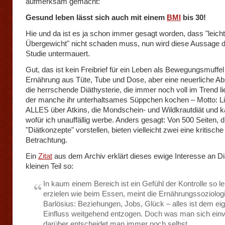
aufmerksam gemacht:
Gesund leben lässt sich auch mit einem
BMI
bis 30!
Hie und da ist es ja schon immer gesagt worden, dass "leich
Übergewicht" nicht schaden muss, nun wird diese Aussage d
Studie untermauert.
Gut, das ist kein Freibrief für ein Leben als Bewegungsmuffel
Ernährung aus Tüte, Tube und Dose, aber eine neuerliche A
die herrschende Diäthysterie, die immer noch voll im Trend li
der manche ihr unterhaltsames Süppchen kochen – Motto: Li
ALLES über Atkins, die Mondschein- und Wildkrautdiät und k
wofür ich unauffällig werbe. Anders gesagt: Von 500 Seiten, d
"Diätkonzepte" vorstellen, bieten vielleicht zwei eine kritische
Betrachtung.
Ein
Zitat
aus dem Archiv erklärt dieses ewige Interesse an D
kleinen Teil so:
In kaum einem Bereich ist ein Gefühl der Kontrolle so le
erzielen wie beim Essen, meint die Ernährungssoziolog
Barlösius: Beziehungen, Jobs, Glück – alles ist dem ei
Einfluss weitgehend entzogen. Doch was man sich einve
darüber entscheidet man immer noch selbst.