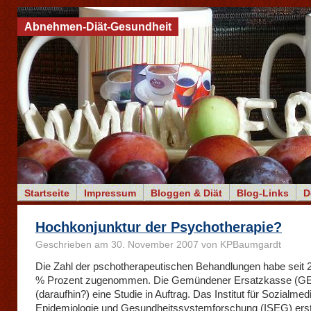
Abnehmen-Diät-Gesundheit
Startseite
Impressum
Bloggen & Diät
Blog-Links
D
Hochkonjunktur der Psychotherapie?
Geschrieben am 30. November 2007 von KPBaumgardt
Die Zahl der pschotherapeutischen Behandlungen habe seit
% Prozent zugenommen. Die Gemündener Ersatzkasse (GE
(daraufhin?) eine Studie in Auftrag. Das Institut für Sozialmedi
Epidemiologie und Gesundheitssystemforschung (ISEG) erstel