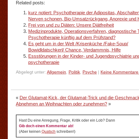
Related posts:
kurz notiert: Psychotherapie der Adipositas, Abschalte
Nerven schonen, Bio-Umsatzrückgang, Anorexie und H
Frei von und zu Diäten: Unsere Diätfreiheit
Medizinprodukte, Operationsverfahren, diagnostische 
Psychotherapie künftig auf dem Prüfstand?
Es geht um in der Welt /Krisenküche /Fake-Soup/
Bowidldatschkerl/ Chance, Verdammnis, Hilfe
Essstörungen in der Kinder- und Jugendpsychiatrie und
psychotherapie
Abgelegt unter:
Allgemein
,
Politik
,
Psyche
|
Keine Kommentare
«
Der Glutamat-Kick, der Glutamat-Trick und die Geschmack
Abnehmen an Weihnachten oder zunehmen?
»
Hast Du eine Anregung, Frage, Kritik oder ein Lob? Dann
Gib doch einen Kommentar ab!
(Aber keinen
Quatsch
schreiben!)