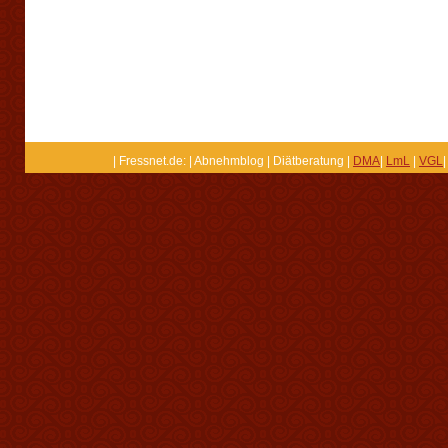
| Fressnet.de: | Abnehmblog | Diätberatung |
DMA
|
LmL
|
VGL