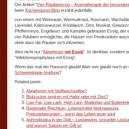
Der Artikel “
Vier-Räuberessig – Aromatherapie der besondere
beim
Küchendunst-Blog
erzählt jedenfalls
von einem mit Weinraute, Wermutkraut, Rosmarin, Wacholde
Lavendel, Kalmuswurzel, Knoblauch, Zimt, Muskat, Gewürzn
Pfefferminze, Engelwurz und Kampfer gebrauten Essig, der
vier Räubern ermöglichte, die Häuser von Pestkranken ausz
ohne dass die Räuber sich infizierten.
Also nicht nur “
Abnehmen
mit Essig
” ist denkbar, sondern 
“Infektionsprophylaxe mit Essig”.
Wenn das mal der Hausarzt glaubt! Aber wer glaubt noch an 
Schweingrippe-Impfung
?
Related posts:
Abnehmen mit Stoffwechseltee?
Blutzucker senken mit Hafer oder mit Zimt?
Low-Fat, Low-carb, High-care, Muttertag und Butterke
Regionaler Reichtum, Lebensmittel-Verknappung,
Preissteigerungen – wenn das Leben teuer wird
Aphrodisiaka in der Diät – Lustgewinn, sexueller Leist
und warum Saturei ein Gift ist