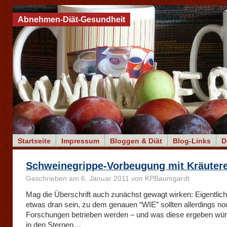
Abnehmen-Diät-Gesundheit
Startseite
Impressum
Bloggen & Diät
Blog-Links
D
Schweinegrippe-Vorbeugung mit Kräuter
Geschrieben am 6. Januar 2011 von KPBaumgardt
Mag die Überschrift auch zunächst gewagt wirken: Eigentlic
etwas dran sein, zu dem genauen “WIE” sollten allerdings no
Forschungen betrieben werden – und was diese ergeben wür
in den Sternen…