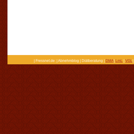
| Fressnet.de: | Abnehmblog | Diätberatung |
DMA
|
LmL
|
VGL