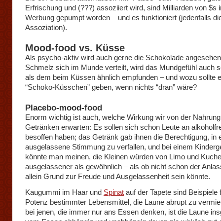
Erfrischung und (???) assoziiert wird, sind Milliarden von $s i
Werbung gepumpt worden – und es funktioniert (jedenfalls di
Assoziation).
Mood-food vs. Küsse
Als psycho-aktiv wird auch gerne die Schokolade angesehe
Schmelz sich im Munde verteilt, wird das Mundgefühl auch 
als dem beim Küssen ähnlich empfunden – und wozu sollte 
“Schoko-Küsschen” geben, wenn nichts “dran” wäre?
Placebo-mood-food
Enorm wichtig ist auch, welche Wirkung wir von der Nahrung
Getränken erwarten: Es sollen sich schon Leute an alkoholfr
besoffen haben; das Getränk gab ihnen die Berechtigung, in 
ausgelassene Stimmung zu verfallen, und bei einem Kinderg
könnte man meinen, die Kleinen würden von Limo und Kuch
ausgelassener als gewöhnlich – als ob nicht schon der Anlass
allein Grund zur Freude und Ausgelassenheit sein könnte.
Kaugummi im Haar und
Spinat
auf der Tapete sind Beispiele f
Potenz bestimmter Lebensmittel, die Laune abrupt zu vermi
bei jenen, die immer nur ans Essen denken, ist die Laune in