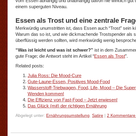
vom Essen abhängig und unabhängig davon nie wirklich gut 
einem superguten Niveau.
Essen als Trost und eine zentrale Fra
Merkwürdig unumstritten ist, dass Essen auch “Trost” sein k
Warum das so ist, und wie dickmachende Trostspender als 
überflüssig werden sollten, wird merkwürdig wenig besproch
“Was ist leicht und was ist schwer?”
ist in dem Zusamme
gute Frage; die Antwort steht im Artikel “
Essen als Trost
”.
Related posts:
Julia Ross: Die Mood-Cure
Gute-Laune-Essen, Positives Mood-Food
Wasserstoff-Triebwagen, Food, Life, Mood – Die Supe
Wenden kommen!
Die Effizienz von Fast-Food – Jetzt erwiesen!
Das Glück (mit) der richtigen Ernährung
Abgelegt unter:
Ernährungsumstellung
,
Satire
|
2 Kommentare