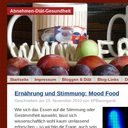
Abnehmen-Diät-Gesundheit
Startseite
Impressum
Bloggen & Diät
Blog-Links
D
Ernährung und Stimmung: Mood Food
Geschrieben am 19. November 2010 von KPBaumgardt
Wie sich das Essen auf die Stimmung oder
Gestimmtheit auswirkt, lässt sich
wissenschaftlich wohl kaum umfassend
erforschen – so wichtig die Frage auch sein