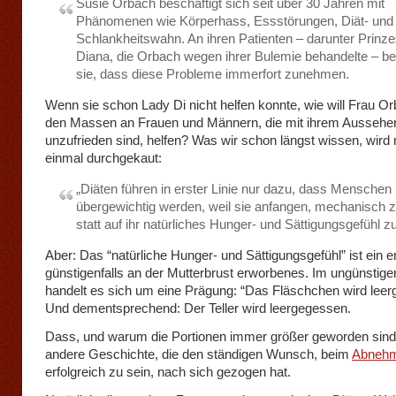
Susie Orbach beschäftigt sich seit über 30 Jahren mit
Phänomenen wie Körperhass, Essstörungen, Diät- und
Schlankheitswahn. An ihren Patienten – darunter Prinze
Diana, die Orbach wegen ihrer Bulemie behandelte – b
sie, dass diese Probleme immerfort zunehmen.
Wenn sie schon Lady Di nicht helfen konnte, wie will Frau O
den Massen an Frauen und Männern, die mit ihrem Aussehe
unzufrieden sind, helfen? Was wir schon längst wissen, wird
einmal durchgekaut:
„Diäten führen in erster Linie nur dazu, dass Menschen
übergewichtig werden, weil sie anfangen, mechanisch 
statt auf ihr natürliches Hunger- und Sättigungsgefühl z
Aber: Das “natürliche Hunger- und Sättigungsgefühl” ist ein er
günstigenfalls an der Mutterbrust erworbenes. Im ungünstigen
handelt es sich um eine Prägung: “Das Fläschchen wird leer
Und dementsprechend: Der Teller wird leergegessen.
Dass, und warum die Portionen immer größer geworden sind, 
andere Geschichte, die den ständigen Wunsch, beim
Abneh
erfolgreich zu sein, nach sich gezogen hat.