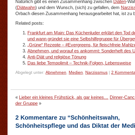
Natürlich gibt es einen Zusammenhang zwischen
Diäten
-Wa
(
Diätwahn
) und dem Wunsch, (sich) zu gefallen, dem
Narzi
Orbach diesen Zusammenhang herausgearbeitet hat, ist zu b
Related posts:
Frankfurt am Main: Das Küchenluder erklärt den Tod de
und wann gründet sie eine Selbshilfegruppe für Überge
„Grüne“ Rezepte – #Evergreens, für fleischfreie Mahlz
Abnehmen, und worauf es ankommt: Sonderheft des
Anti-Diät und religiöse Tönung
Das liebe Tempolimit – Technik-Folgen, Lebensweise
Abgelegt unter:
Abnehmen
,
Medien
,
Narzissmus
|
2 Kommenta
«
Lieber ein kleines Frühstück, als gar keines…
Dinner-Cance
der Gruppe
»
2 Kommentare zu “Schönheitswahn,
Schönheitspflege und das Diktat der Med