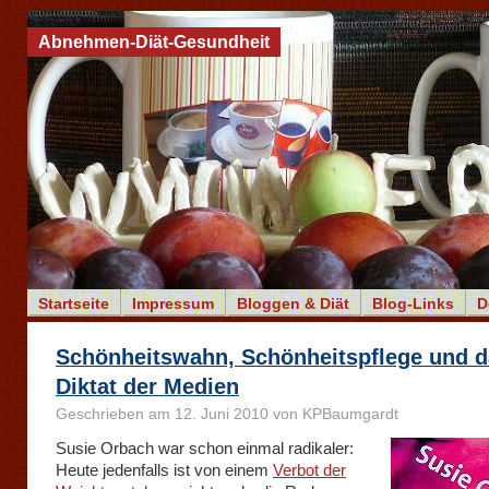
Abnehmen-Diät-Gesundheit
Startseite
Impressum
Bloggen & Diät
Blog-Links
D
Schönheitswahn, Schönheitspflege und 
Diktat der Medien
Geschrieben am 12. Juni 2010 von KPBaumgardt
Susie Orbach war schon einmal radikaler:
Heute jedenfalls ist von einem
Verbot der