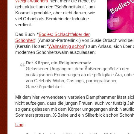
Weight-watchers
nicht mehr die Rede, es
geht aktuell um den “Schönheitskult”, um
Kosmetikprodukte, aber nicht darum, wie
viel Orbach als Beraterin der Industrie
verdient.
Das Buch “
Bodies: Schlachtfelder der
Schönheit
” (Amazon-Partnerlink”) von Susie Orbach wird be
(Kerstin Holzer: “
Wahnsinnig schön
”) zum Anlass, sich über 
modernen Schönheitswahn auszulassen:
Der Körper, ein Religionsersatz
Gelassener Umgang mit dem Äußeren gehört zu den
nostalgischen Erinnerungen an die prädigitale Ära, unbe
von Celebrity-Wahn, Castings, pornografischer
Ganzkörperlichkeit.
Mit dem hier verwendeten verbalen Dampfhammer lässt sich
nicht aufzeigen, dass die jungen Frauen auch vor fünfzig Jah
so ganz gelassen mit dem Körper umgegangen sind: Natürli
Sommersprossen, X-Beine und ein Silberblick schon Schönh
Und
: