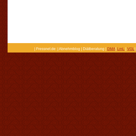
| Fressnet.de: | Abnehmblog | Diätberatung |
DMA
|
LmL
|
VGL