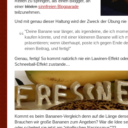
Reifen zu springen, als einen Blogger, an
einer
blöden
sinnfreien Blogparade
teilzunehmen.
Und mit genau dieser Haltung wird der Zweck der Übung nie e
“Deine Banane war länger, als irgendeine, die ich mom
kaufen könnte, und mit einer kleineren Banane will ich m
präsentieren; wenn überhaupt, poste ich gegen Ende d
einen Beitrag, und fertig!”
Genau, fertig! So kommt natürlich nie ein Lawinen-Effekt ode
Schneeball-Effekt zustande…
Kommt es beim Bananen-Vergleich denn auf die Länge ders
Brauchen wir große Bananen zum Angeben? War die Idee sex
oder scheitert sie jetzt am “phallischen Narzissmus”??