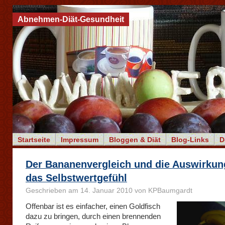
Abnehmen-Diät-Gesundheit
Startseite
Impressum
Bloggen & Diät
Blog-Links
D
Der Bananenvergleich und die Auswirkun
das Selbstwertgefühl
Geschrieben am 14. Januar 2010 von KPBaumgardt
Offenbar ist es einfacher, einen Goldfisch
dazu zu bringen, durch einen brennenden