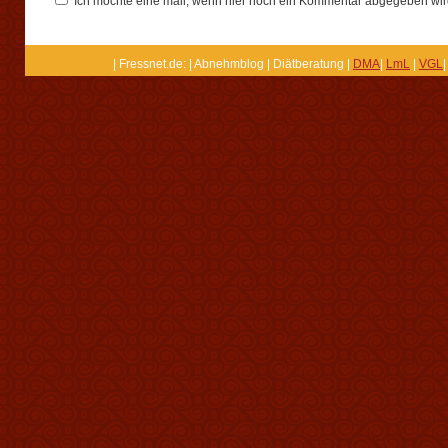
Ich möchte eine mail, wenn hier noch ein Kommentar abgegeben wir
| Fressnet.de: | Abnehmblog | Diätberatung |
DMA
|
LmL
|
VGL