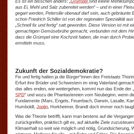
Es ist ein bisschen anders: „
Grümpel
sind kleine Mehlklümpc
aus Ei, Mehl und Salz zubereitet werden“ – und in einer Flei
gegart werden, Petersilie obenauf darf sein, auch gebräunte B
schon Friedrich Schiller ist von der regionalen Spezialität au
„Schnell fix und fertig“ satt geworden. Diese Version ist mit ei
gemachtgen Gemüsebrühe gemacht, verbunden mit dem Hin
dass die Grümpel eine Kochzeit haben, die man durch Probi
ermitteln muss.
Zukunft der Sozialdemokratie?
Fix und fertig hatten ja die Bürger*innen des Freistaats Thüri
Erfurt ihre Brüder und Schwestern im einig Vaterland gemach
das alles enden, wie weitergehen, kommt nun das Ende der „
SPD
“ und wozu die Phantastereien vom Neubeginn, wenn di
Fundamente (Marx, Engels, Feuerbach, Darwin, Lasalle, Kant
Humboldt,
Joplin
, Horkheimer, Brandt doch immer noch taugl
Was die Theorie betrifft, kann man bestens auf die Vergangen
zurückgreifen, praktisch gilt es, auf aktuelle Ziele zuzusteuer
Klimaerhalt so weit wie möglich und nötig, Grundsicherung,