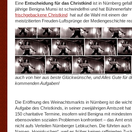
Eine
Entscheidung für das Christkind
ist in Nürnberg gefal
jährige Benigna Munsi ist schwindelfrei und hat Bühnenerfah
frischgebackene Christkind
hat auf die Wahl mit einem der
meistzitierten Freuden-Luftsprünge der Mediengeschichte rea
auch von hier aus beste Glückwünsche, und Alles Gute für d
kommenden Aufgaben!
Die Eröffnung des Weinachtsmarkts in Nürnberg ist die wicht
Aufgabe des Christkinds, in seiner zweijährigen Amtszeit hat
150 charitative Termine, insofern wird Benigna mit mindesten
ebensovielen sozialen Problemen konfrontiert – das Amt erst
nicht aufs Verteilen Nürnberger Lebkuchen. Die führten auch
Namen „Honigkuchen“, weil es früher keinen raffinierten Zuc