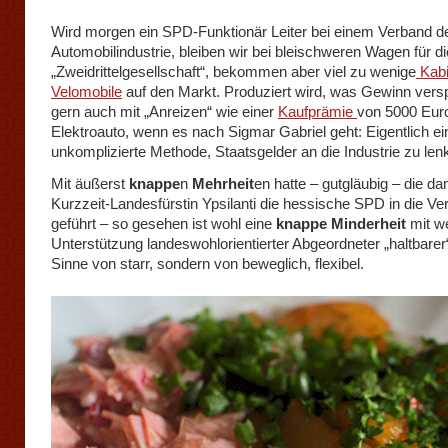
Wird morgen ein SPD-Funktionär Leiter bei einem Verband d
Automobilindustrie, bleiben wir bei bleischweren Wagen für di
„Zweidrittelgesellschaft“, bekommen aber viel zu wenige
Kabi
Velomobile
auf den Markt. Produziert wird, was Gewinn versp
gern auch mit „Anreizen“ wie einer
Kaufprämie
von 5000 Eur
Elektroauto, wenn es nach Sigmar Gabriel geht: Eigentlich ei
unkomplizierte Methode, Staatsgelder an die Industrie zu len
Mit äußerst
knappe
n
Mehrheit
en hatte – gutgläubig – die da
Kurzzeit-Landesfürstin Ypsilanti die hessische SPD in die V
geführt – so gesehen ist wohl eine
knappe Minderheit
mit w
Unterstützung landeswohlorientierter Abgeordneter „haltbarer“
Sinne von starr, sondern von beweglich, flexibel.