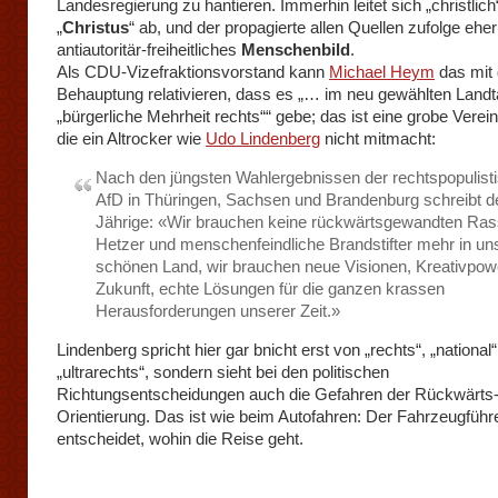
Landesregierung zu hantieren. Immerhin leitet sich „christlich
„
Christus
“ ab, und der propagierte allen Quellen zufolge eher
antiautoritär-freiheitliches
Menschenbild
.
Als CDU-Vizefraktionsvorstand kann
Michael Heym
das mit 
Behauptung relativieren, dass es „… im neu gewählten Landt
„bürgerliche Mehrheit rechts““ gebe; das ist eine grobe Verei
die ein Altrocker wie
Udo Lindenberg
nicht mitmacht:
Nach den jüngsten Wahlergebnissen der rechtspopulist
AfD in Thüringen, Sachsen und Brandenburg schreibt d
Jährige: «Wir brauchen keine rückwärtsgewandten Ras
Hetzer und menschenfeindliche Brandstifter mehr in u
schönen Land, wir brauchen neue Visionen, Kreativpowe
Zukunft, echte Lösungen für die ganzen krassen
Herausforderungen unserer Zeit.»
Lindenberg spricht hier gar bnicht erst von „rechts“, „national
„ultrarechts“, sondern sieht bei den politischen
Richtungsentscheidungen auch die Gefahren der Rückwärts
Orientierung. Das ist wie beim Autofahren: Der Fahrzeugführ
entscheidet, wohin die Reise geht.