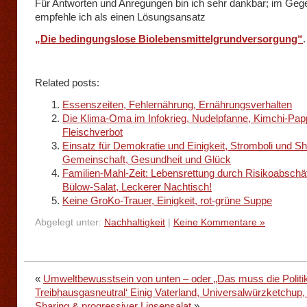
Für Antworten und Anregungen bin ich sehr dankbar; im Ge
empfehle ich als einen Lösungsansatz
„Die bedingungslose Biolebensmittelgrundversorgung“
.
Related posts:
Essenszeiten, Fehlernährung, Ernährungsverhalten
Die Klima-Oma im Infokrieg, Nudelpfanne, Kimchi-Papp
Fleischverbot
Einsatz für Demokratie und Einigkeit, Stromboli und Sh
Gemeinschaft, Gesundheit und Glück
Familien-Mahl-Zeit: Lebensrettung durch Risikoabschä
Bülow-Salat, Leckerer Nachtisch!
Keine GroKo-Trauer, Einigkeit, rot-grüne Suppe
Abgelegt unter:
Nachhaltigkeit
|
Keine Kommentare »
«
Umweltbewusstsein von unten – oder „Das muss die Politik
Treibhausgasneutral‘ Einig Vaterland, Universalwürzketchup
Sharing & progressiver Linsensalat
»