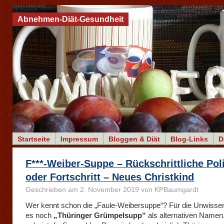
Abnehmen-Diät-Gesundheit
Startseite
Impressum
Bloggen & Diät
Blog-Links
D
F***-Weiber-Suppe – Rückschrittliche Poli
oder Fortschritt – Neues Christkind
Geschrieben am 2. November 2019 von KPBaumgardt
Wer kennt schon die „Faule-Weibersuppe“? Für die Unwissen
es noch
„Thüringer Grümpelsupp“
als alternativen Namen