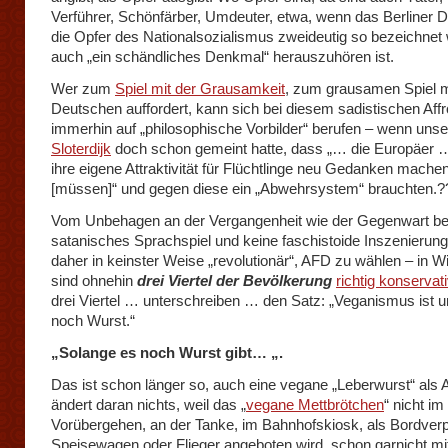
Verführer, Schönfärber, Umdeuter, etwa, wenn das Berliner 
die Opfer des Nationalsozialismus zweideutig so bezeichnet 
auch „ein schändliches Denkmal“ herauszuhören ist.
Wer zum
Spiel mit der Grausamkeit
, zum grausamen Spiel m
Deutschen auffordert, kann sich bei diesem sadistischen Affr
immerhin auf „philosophische Vorbilder“ berufen – wenn uns
Sloterdijk
doch schon gemeint hatte, dass „… die Europäer …
ihre eigene Attraktivität für Flüchtlinge neu Gedanken mache
[müssen]“ und gegen diese ein „Abwehrsystem“ brauchten.?
Vom Unbehagen an der Vergangenheit wie der Gegenwart bef
satanisches Sprachspiel und keine faschistoide Inszenierung.
daher in keinster Weise „revolutionär“, AFD zu wählen – in Wi
sind ohnehin
drei Viertel der Bevölkerung
richtig konservat
drei Viertel … unterschreiben … den Satz: „Veganismus ist 
noch Wurst.“
„Solange es noch Wurst gibt… „.
Das ist schon länger so, auch eine vegane „Leberwurst“ als A
ändert daran nichts, weil das „
vegane Mettbrötchen
“ nicht im
Vorübergehen, an der Tanke, im Bahnhofskiosk, als Bordver
Speisewagen oder Flieger angeboten wird, schon garnicht m