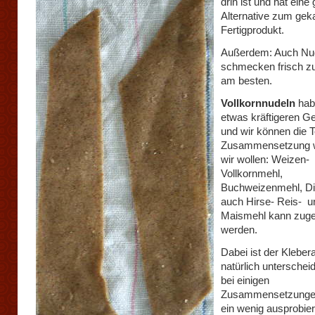
drin ist und hat eine 
Alternative zum gek
Fertigprodukt.
Außerdem: Auch Nu
schmecken frisch zu
am besten.
Vollkornnudeln
hab
etwas kräftigeren 
und wir können die T
Zusammensetzung w
wir wollen: Weizen-
Vollkornmehl,
Buchweizenmehl, Di
auch Hirse- Reis- u
Maismehl kann zuge
werden.
Dabei ist der Klebera
natürlich unterscheid
bei einigen
Zusammensetzunge
ein wenig ausprobie