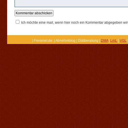
Ich möchte eine mail, wenn hier noch ein Kommentar abgegeben wir
| Fressnet.de: | Abnehmblog | Diätberatung |
DMA
|
LmL
|
VGL