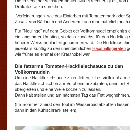
Die Frische der selbstgemachten Nudel rechtfertigt es, von e
Delikatesse zu sprechen.
"Verfeinerungen" wie das Einfärben mit Tomatenmark oder Sp
Zusatz von Bärlauch und Anderem kann man natürlich auch
Für "Neulinge" auf dem Gebiet der Vollkornnudel empfiehlt sich
ein langsamer Umstieg, so dass zunächst für den Nudelteig 
höherer Weissmehlanteil genommen wird. Die Nudelmaschin
jedenfalls künftig zu den unentbehrlichen
Haushaltsgeräten
ge
wie früher es einmal der Krauthobel war.
Die fettarme Tomaten-Hackfleischsauce zu den
Vollkornnudeln
Um eine Hackfleischsauce zu entfetten, ist es vielleicht am e
das Hackfleisch schon am Vorabend anzubraten, dann mit B
übergießen und eine Weile köcheln zu lassen.
Dann kalt stellen und am nächsten Tag das Fett wegnehmen.
(Im Sommer zuerst den Topf im Wasserbad abkühlen lassen 
dann in den Kühlschrank stellen).