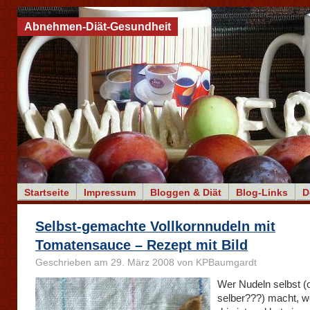
Abnehmen-Diät-Gesundheit
Startseite
Impressum
Bloggen & Diät
Blog-Links
D
Selbst-gemachte Vollkornnudeln mit
Tomatensauce – Rezept mit Bild
Geschrieben am 29. März 2008 von KPBaumgardt
Wer Nudeln selbst (
selber???) macht, w