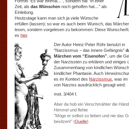
Formel “Es war einmal…”, sondern hat “In einer
Zeit, als
das Wünschen
noch geholfen hat…” als
Einleitung.
Heutzutage kann man sich ja viele Wünsche
erfüllen (lassen); so war es auch beim Wunsch, das Märchen
lesen, sondern vorgelesen zu bekommen: Diese Wunscherfü
es
hier
.
Der Autor Heinz-Peter Röhr benutzt in
“Narzissmus – das innere Gefängnis”
d
Märchen vom “Eisenofen”
, um die G
der Narzissten zu erklären und einiges 
Zusammenhang von kindlichen Wünsch
kindlicher Phantasie. Auch
Verwünschu
es im Kontext des
Narzissmus
, was im
von Narziss ausdrücklich gesagt wird:
met. 3/404 f.
Aber da hob ein Verschmähter die Hän
Himmel und flehte
"Möge er selbst so lieben und nie das G
besitzen!" (
Quelle
)