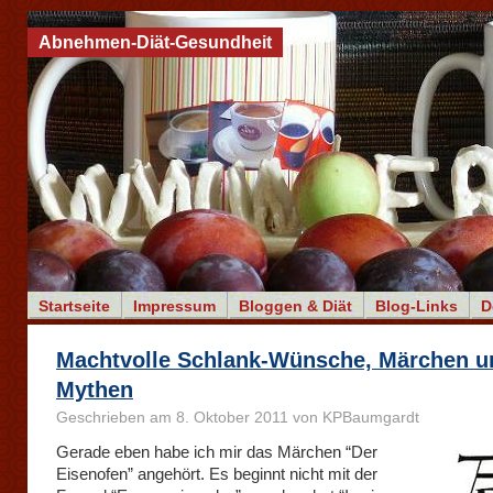
Abnehmen-Diät-Gesundheit
Startseite
Impressum
Bloggen & Diät
Blog-Links
D
Machtvolle Schlank-Wünsche, Märchen u
Mythen
Geschrieben am 8. Oktober 2011 von KPBaumgardt
Gerade eben habe ich mir das Märchen “Der
Eisenofen” angehört. Es beginnt nicht mit der