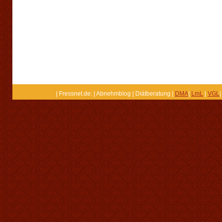
| Fressnet.de: | Abnehmblog | Diätberatung |
DMA
|
LmL
|
VGL