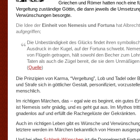
Griechen und Römer hatten noch eine f
Vergeltung zuständige Göttin, die dann jeweils die Umsetzun
Verwünschungen besorgte.
Die Idee der
Einheit von Nemesis und Fortuna
hat Albrech
aufgegriffen;
Die Unbeständigkeit des Glücks findet ihren symbolisc
Ausdruck in der Kugel, auf der Fortuna schwebt. Nemes
von Flügeln getragen, hält sowohl den Becher zum Lohn
Taten als auch die Zügel bereit, die sie dem Unmäßigen 
(
Quelle
)
Die Prinzipien von Karma, “Vergeltung”, Lob und Tadel oder 
und Strafe sich in göttlicher Gestalt, personifiziert, vorzustelle
menschlich.
Im richtigen Märchen, das – egal wie es beginnt, ein gutes En
ist Nemesis sehr gnädig, und es geht gut aus. Im Mythos tritt
gnadenlos auf und erfüllt die Rachegelüste der Gekränkten.
Auch im richtigen Leben gibt es Wünsche und Verwünschun
letztere werden im Märchen bekanntlich von Hexen ausgesp
Und bei allen
Schlank-Wünschen
ist die Doppelgestalt Fort