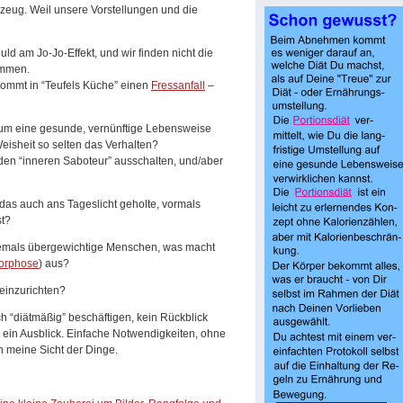
eug. Weil unsere Vorstellungen und die
uld am Jo-Jo-Effekt, und wir finden nicht die
ommen.
ekommt in “Teufels Küche” einen
Fressanfall
–
 um eine gesunde, vernünftige Lebensweise
isheit so selten das Verhalten?
en “inneren Saboteur” ausschalten, und/aber
 das auch ans Tageslicht geholte, vormals
st?
emals übergewichtige Menschen, was macht
orphose
) aus?
 einzurichten?
 “diätmäßig” beschäftigen, kein Rückblick
 ein Ausblick. Einfache Notwendigkeiten, ohne
 meine Sicht der Dinge.