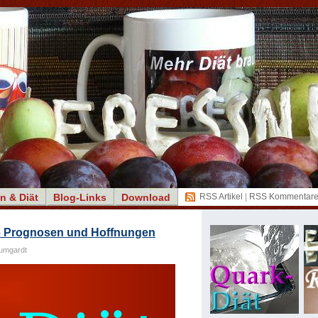
n & Diät
Blog-Links
Download
RSS Artikel
|
RSS Kommentar
– Prognosen und Hoffnungen
umgardt