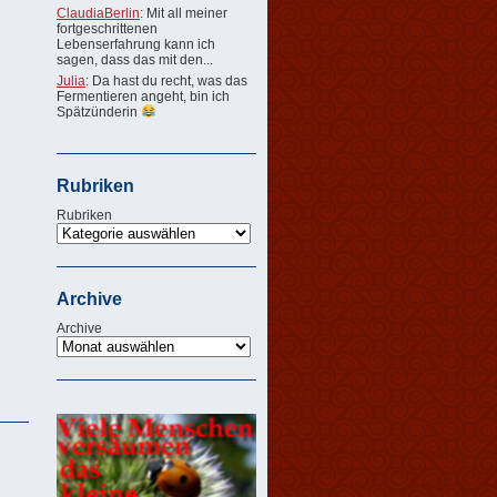
ClaudiaBerlin
: Mit all meiner
fortgeschrittenen
Lebenserfahrung kann ich
sagen, dass das mit den...
Julia
: Da hast du recht, was das
Fermentieren angeht, bin ich
Spätzünderin
Rubriken
Rubriken
Archive
Archive