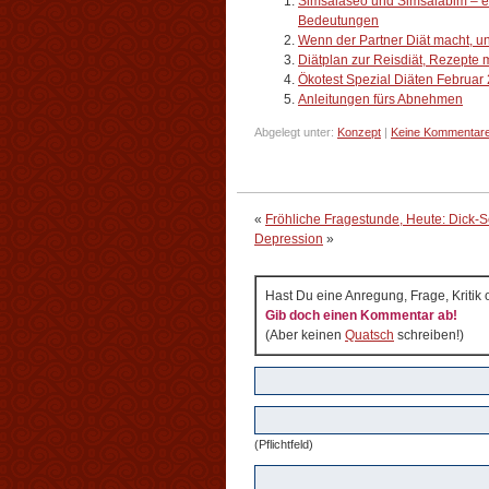
Simsalaseo und Simsalabim – ei
Bedeutungen
Wenn der Partner Diät macht, u
Diätplan zur Reisdiät, Rezepte m
Ökotest Spezial Diäten Februar 
Anleitungen fürs Abnehmen
Abgelegt unter:
Konzept
|
Keine Kommentare
«
Fröhliche Fragestunde, Heute: Dick-S
Depression
»
Hast Du eine Anregung, Frage, Kritik
Gib doch einen Kommentar ab!
(Aber keinen
Quatsch
schreiben!)
(Pflichtfeld)