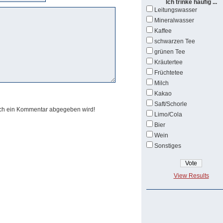
Ich trinke häufig ...
Leitungswasser
Mineralwasser
Kaffee
schwarzen Tee
grünen Tee
Kräutertee
Früchtetee
Milch
Kakao
Saft/Schorle
och ein Kommentar abgegeben wird!
Limo/Cola
Bier
Wein
Sonstiges
View Results