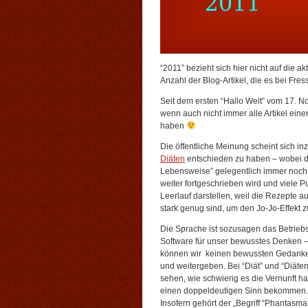
“2011” bezieht sich hier nicht auf die a
Anzahl der Blog-Artikel, die es bei Fress
Seit dem ersten “Hallo Welt” vom 17. N
wenn auch nicht immer alle Artikel ein
haben
Die öffentliche Meinung scheint sich in
Diäten
entschieden zu haben – wobei d
Lebensweise” gelegentlich immer noch u
weiter fortgeschrieben wird und viele 
Leerlauf darstellen, weil die Rezepte a
stark genug sind, um den Jo-Jo-Effekt 
Die Sprache ist sozusagen das Betrieb
Software für unser bewusstes Denken 
können wir keinen bewussten Gedanke
und weitergeben. Bei “Diät” und “Diäten
sehen, wie schwierig es die Vernunft ha
einen doppeldeutigen Sinn bekommen.
Insofern gehört der „Begriff “Phantasm