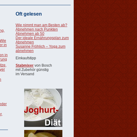
Oft gelesen
Wie nimmt man am Besten ab?
Abnehmen nach Punkten
ng,
Abnehmen ab 50
Der ideale Ernährungsplan zum
 Wie
Abnehmen
r in
Susanne Fröhlich – Yoga zum
abnehmen
en in
Einkaufstipp
rung
tze,
Stabmixer
von Bosch
oyer
mit Zubehör günstig
im Versand
n
ieder
r,