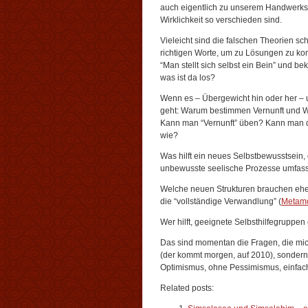
auch eigentlich zu unserem Handwerksz
Wirklichkeit so verschieden sind.
Vieleicht sind die falschen Theorien sch
richtigen Worte, um zu Lösungen zu k
“Man stellt sich selbst ein Bein” und b
was ist da los?
Wenn es – Übergewicht hin oder her –
geht: Warum bestimmen Vernunft und We
Kann man “Vernunft” üben? Kann man d
wie?
Was hilft ein neues Selbstbewusstsein,
unbewusste seelische Prozesse umfas
Welche neuen Strukturen brauchen eh
die “vollständige Verwandlung” (
Metam
Wer hilft, geeignete Selbsthilfegruppen
Das sind momentan die Fragen, die mich
(der kommt morgen, auf 2010), sondern
Optimismus, ohne Pessimismus, einfach
Related posts: