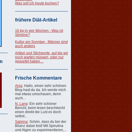
Was soll ich heute kochen?
frühere Diät-Artikel
16 kg in vier Wochen - Was ist
Slimline?
Kultur am Sonntag - Männer sind
auch anders
Artikel und Stichworte, auf die wir
noch warten müssen, oder nur
n
gewartet haben…
Frische Kommentare
Anja
: Hallo, einen sehr schönen
Blog hast du da. Ich werde mich
mal etwas umschauen, denn
auch...
N. Lang
: Ein sehr schöner
Bericht, beim lesen beschleicht
einen direkt die Lust es doch
selbst...
Sabrina
: Schön, dass du bei der
Bilanz dabei bist! Mit Spirulina
und Algen zu experimentieren,...