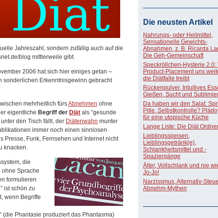
Die neusten Artikel
Nahrungs- oder Heilmittel,
Sensationelle Gewichts-
ktuelle Jahreszahl, sondern zufällig auch auf die
Abnahmen, z. B. Ricarda La
Die Geh-Gemeinschaft
net.de/blog mittlerweile gibt.
Speckröllchen-Hysterie 2.0:
ovember 2006 hat sich hier einiges getan –
Product-Placement uns weite
die Diätfalle treibt
en sonderlichen Erkenntnisgewinn gebracht
Rückenpulver, Intuitives Ess
Gießen, Sucht und Sublimie
zwischen mehrheitlich fürs
Abnehmen
ohne
Da haben wir den Salat: Spri
Pille, Selbstkontrolle? Pläd
er eigentliche
Begriff der
Diät
als “gesunde
für eine utopische Küche
nter den Tisch fällt, der
Diätenwahn
munter
Lange Liste: Die Diät Ordne
Publikationen immer noch einen sinnlosen
Lieblingsspeisen,
us Presse, Funk, Fernsehen und Internet nicht
Lieblingsgetränk(e),
zu knacken.
Schlankheitsmittel und -
Spaziergänge
ssystem, die
Älter, Vollschlank und nie w
– ohne Sprache
Jo-Jo!
n formulieren
Narzissmus, Alternativ-Steue
” ist schön zu
Abnehm-Mythen
t, wenn Begriffe
a” (die Phantasie produziert das Phantasma)