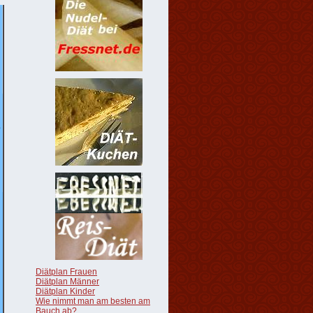
Diätplan Frauen
Diätplan Männer
Diätplan Kinder
Wie nimmt man am besten am
Bauch ab?