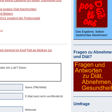
ne kleine Zauberei um Bilder, Rangfolge und
nd andere Diät-Nachrichten
it Bildern
2011 erwähnt die Portionsdiät
 »
ein beginnt im Kopf
Fett als Beitrag zur
Fragen zu Abnehme
und Diät?
 oder ein Lob? Dann
Name (Pflichtfeld)
E-Mail (wird nicht veröffentlicht)
Umfrage
Webseite