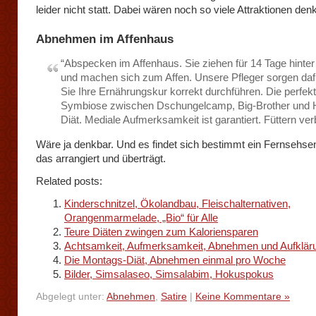
leider nicht statt. Dabei wären noch so viele Attraktionen den
Abnehmen im Affenhaus
“Abspecken im Affenhaus. Sie ziehen für 14 Tage hinter 
und machen sich zum Affen. Unsere Pfleger sorgen daf
Sie Ihre Ernährungskur korrekt durchführen. Die perfek
Symbiose zwischen Dschungelcamp, Big-Brother und H
Diät. Mediale Aufmerksamkeit ist garantiert. Füttern ver
Wäre ja denkbar. Und es findet sich bestimmt ein Fernsehsen
das arrangiert und überträgt.
Related posts:
Kinderschnitzel, Ökolandbau, Fleischalternativen,
Orangenmarmelade, „Bio“ für Alle
Teure Diäten zwingen zum Kaloriensparen
Achtsamkeit, Aufmerksamkeit, Abnehmen und Aufklär
Die Montags-Diät, Abnehmen einmal pro Woche
Bilder, Simsalaseo, Simsalabim, Hokuspokus
Abgelegt unter:
Abnehmen
,
Satire
|
Keine Kommentare »