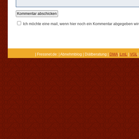
Ich möchte eine mail, wenn hier noch ein Kommentar abgegeben wir
| Fressnet.de: | Abnehmblog | Diätberatung |
DMA
|
LmL
|
VGL