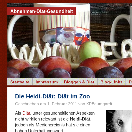
Abnehmen-Diät-Gesundheit
Startseite
Impressum
Bloggen & Diät
Blog-Links
D
Die Heidi-Diät: Diät im Zoo
Geschrieben am 1. Februar 2011 von KPBaumgardt
Als
Diät
, unter gesundheitlichen Aspekten
nicht wirklich relevant ist die
Heidi-Diät
,
jedoch als Medienereignis hat sie einen
hohen Unterhaltungswert…