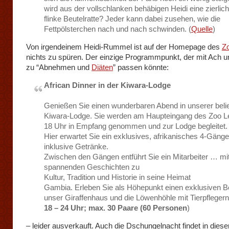
wird aus der vollschlanken behäbigen Heidi eine zierlic
flinke Beutelratte? Jeder kann dabei zusehen, wie die
Fettpölsterchen nach und nach schwinden. (
Quelle
)
Von irgendeinem Heidi-Rummel ist auf der Homepage des
Zo
nichts zu spüren. Der einzige Programmpunkt, der mit Ach 
zu “Abnehmen und
Diäten
” passen könnte:
African Dinner in der Kiwara-Lodge
Genießen Sie einen wunderbaren Abend in unserer beli
Kiwara-Lodge. Sie werden am Haupteingang des Zoo L
18 Uhr in Empfang genommen und zur Lodge begleitet.
Hier erwartet Sie ein exklusives, afrikanisches 4-Gän
inklusive Getränke.
Zwischen den Gängen entführt Sie ein Mitarbeiter … mi
spannenden Geschichten zu
Kultur, Tradition und Historie in seine Heimat
Gambia. Erleben Sie als Höhepunkt einen exklusiven B
unser Giraffenhaus und die Löwenhöhle mit Tierpflegern
18 – 24 Uhr; max. 30 Paare (60 Personen
)
– leider ausverkauft. Auch die Dschungelnacht findet in dies