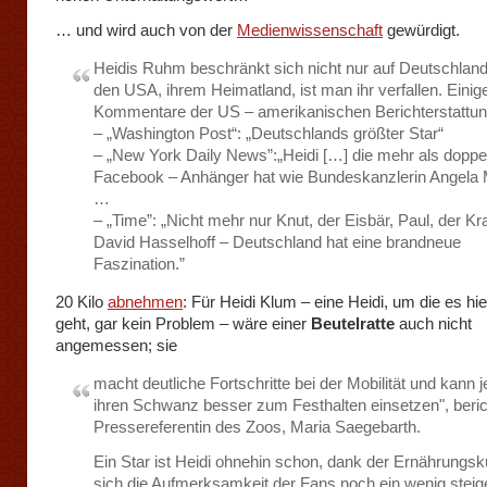
… und wird auch von der
Medienwissenschaft
gewürdigt.
Heidis Ruhm beschränkt sich nicht nur auf Deutschland
den USA, ihrem Heimatland, ist man ihr verfallen. Einig
Kommentare der US – amerikanischen Berichterstattun
– „Washington Post“: „Deutschlands größter Star“
– „New York Daily News”:„Heidi […] die mehr als doppel
Facebook – Anhänger hat wie Bundeskanzlerin Angela 
…
– „Time”: „Nicht mehr nur Knut, der Eisbär, Paul, der Kr
David Hasselhoff – Deutschland hat eine brandneue
Faszination.”
20 Kilo
abnehmen
: Für Heidi Klum – eine Heidi, um die es hie
geht, gar kein Problem – wäre einer
Beutelratte
auch nicht
angemessen; sie
macht deutliche Fortschritte bei der Mobilität und kann j
ihren Schwanz besser zum Festhalten einsetzen", beric
Pressereferentin des Zoos, Maria Saegebarth.
Ein Star ist Heidi ohnehin schon, dank der Ernährungsku
sich die Aufmerksamkeit der Fans noch ein wenig steig