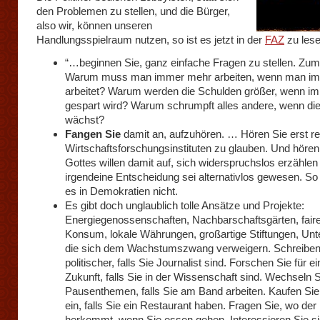
den Problemen zu stellen, und die Bürger,
also wir, können unseren
Handlungsspielraum nutzen, so ist es jetzt in der
FAZ
zu lese
“…beginnen Sie, ganz einfache Fragen zu stellen. Zum 
Warum muss man immer mehr arbeiten, wenn man i
arbeitet? Warum werden die Schulden größer, wenn i
gespart wird? Warum schrumpft alles andere, wenn die
wächst?
Fangen Sie
damit an, aufzuhören. … Hören Sie erst re
Wirtschaftsforschungsinstituten zu glauben. Und höre
Gottes willen damit auf, sich widerspruchslos erzählen
irgendeine Entscheidung sei alternativlos gewesen. So
es in Demokratien nicht.
Es gibt doch unglaublich tolle Ansätze und Projekte:
Energiegenossenschaften, Nachbarschaftsgärten, fair
Konsum, lokale Währungen, großartige Stiftungen, Un
die sich dem Wachstumszwang verweigern. Schreiben
politischer, falls Sie Journalist sind. Forschen Sie für e
Zukunft, falls Sie in der Wissenschaft sind. Wechseln S
Pausenthemen, falls Sie am Band arbeiten. Kaufen Sie
ein, falls Sie ein Restaurant haben. Fragen Sie, wo der
herkommt, wenn Sie essen gehen. Interessieren Sie sic