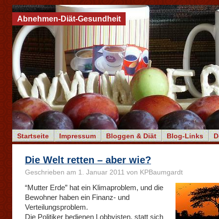
Abnehmen-Diät-Gesundheit
Startseite
Impressum
Bloggen & Diät
Blog-Links
D
Die Welt retten – aber wie?
Geschrieben am 1. Januar 2011 von KPBaumgardt
“Mutter Erde” hat ein Klimaproblem, und die
Bewohner haben ein Finanz- und
Verteilungsproblem.
Die Politiker bedienen Lobbyisten, statt sich