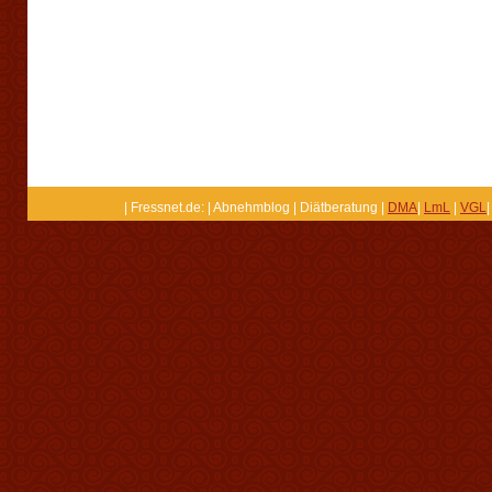
| Fressnet.de: | Abnehmblog | Diätberatung |
DMA
|
LmL
|
VGL