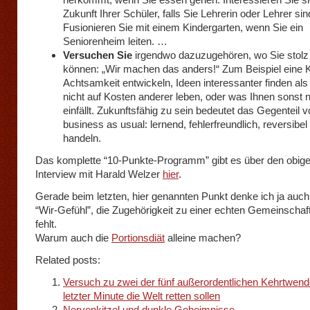
Zukunft Ihrer Schüler, falls Sie Lehrerin oder Lehrer sin
Fusionieren Sie mit einem Kindergarten, wenn Sie ein
Seniorenheim leiten. …
Versuchen Sie
irgendwo dazuzugehören, wo Sie stolz
können: „Wir machen das anders!“ Zum Beispiel eine K
Achtsamkeit entwickeln, Ideen interessanter finden als
nicht auf Kosten anderer leben, oder was Ihnen sonst 
einfällt. Zukunftsfähig zu sein bedeutet das Gegenteil 
business as usual: lernend, fehlerfreundlich, reversibel
handeln.
Das komplette “10-Punkte-Programm” gibt es über den obigen
Interview mit Harald Welzer
hier
.
Gerade beim letzten, hier genannten Punkt denke ich ja auch
“Wir-Gefühl”, die Zugehörigkeit zu einer echten Gemeinschaft
fehlt.
Warum auch die
Portionsdiät
alleine machen?
Related posts:
Versuch zu zwei der fünf außerordentlichen Kehrtwende
letzter Minute die Welt retten sollen
Nervenkitzel und dunkle Geheimnisse