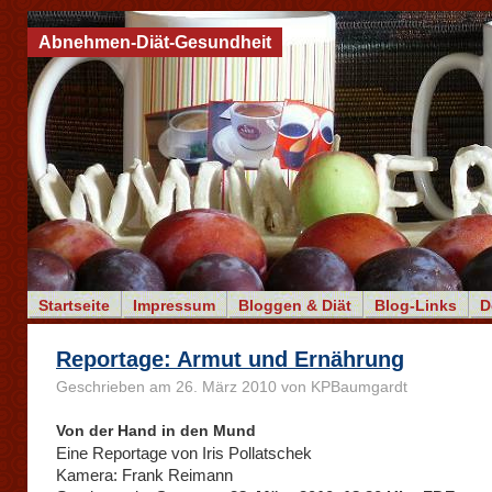
Abnehmen-Diät-Gesundheit
Startseite
Impressum
Bloggen & Diät
Blog-Links
D
Reportage: Armut und Ernährung
Geschrieben am 26. März 2010 von KPBaumgardt
Von der Hand in den Mund
Eine Reportage von Iris Pollatschek
Kamera: Frank Reimann