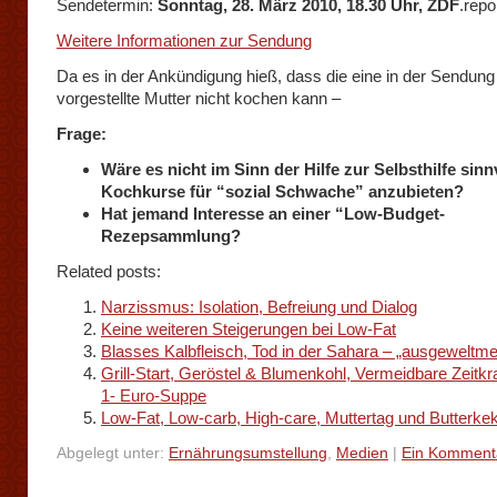
Sendetermin:
Sonntag, 28. März 2010, 18.30 Uhr, ZDF
.repo
Weitere Informationen zur Sendung
Da es in der Ankündigung hieß, dass die eine in der Sendung
vorgestellte Mutter nicht kochen kann –
Frage:
Wäre es nicht im Sinn der Hilfe zur Selbsthilfe sinnv
Kochkurse für “sozial Schwache” anzubieten?
Hat jemand Interesse an einer “Low-Budget-
Rezepsammlung?
Related posts:
Narzissmus: Isolation, Befreiung und Dialog
Keine weiteren Steigerungen bei Low-Fat
Blasses Kalbfleisch, Tod in der Sahara – „ausgeweltmei
Grill-Start, Geröstel & Blumenkohl, Vermeidbare Zeitkr
1- Euro-Suppe
Low-Fat, Low-carb, High-care, Muttertag und Butterke
Abgelegt unter:
Ernährungsumstellung
,
Medien
|
Ein Komment