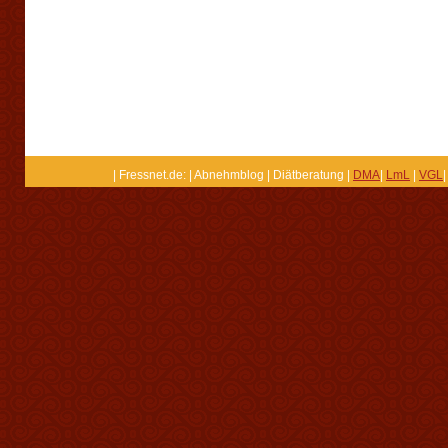
| Fressnet.de: | Abnehmblog | Diätberatung |
DMA
|
LmL
|
VGL