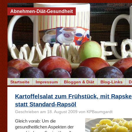
Abnehmen-Diät-Gesundheit
Startseite
Impressum
Bloggen & Diät
Blog-Links
D
Kartoffelsalat zum Frühstück, mit Rapske
statt Standard-Rapsöl
Geschrieben am 18. August 2009 von KPBaumgardt
Gleich vorab: Um die
gesundheitlichen Aspekten der