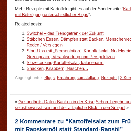
Mehr Rezepte mit Kartoffeln gibt es auf der Sonderseite “
Kart
mit Beteiligung unterschiedlicher Blogs
”.
Related posts:
Switchel – das Trendgetränk der Zukunft
Stäbchen Essen, Dämpfen statt Backen, Menschenrec
Roden / Versiegeln
Start-Ups mit „Fermentation“, Kartoffelsalat, Nudelgeric
Greenpeace, Verantwortung und Perspektiven
Slow-cooking-Kartoffelsalat, kalorienarm
Snacken, Knabbern, Naschen…
Abgelegt unter:
Blogs
,
Ernährungsumstellung
,
Rezepte
|
2 Ko
«
Gesundheits-Daten-Banken in der Krise
Schön, begehrt un
selbstbewusst sein und der alltägliche Blick in den Spiegel
»
2 Kommentare zu “Kartoffelsalat zum Frü
mit Rapskernöl statt Standard-Rapsöl”