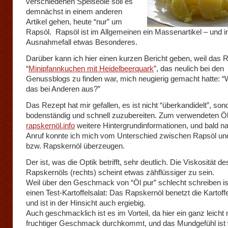
verschiedenen Speiseöle soll es
demnächst in einem anderen
Artikel gehen, heute “nur” um
Rapsöl. Rapsöl ist im Allgemeinen ein Massenartikel – und 
Ausnahmefall etwas Besonderes.
Darüber kann ich hier einen kurzen Bericht geben, weil das 
“
Minipfannkuchen mit Heidelbeerquark
”, das neulich bei den
Genussblogs zu finden war, mich neugierig gemacht hatte: “W
das bei Anderen aus?”
Das Rezept hat mir gefallen, es ist nicht “überkandidelt”, so
bodenständig und schnell zuzubereiten. Zum verwendeten Öl 
rapskernöl.info
weitere Hintergrundinformationen, und bald n
Anruf konnte ich mich vom Unterschied zwischen Rapsöl un
bzw. Rapskernöl überzeugen.
Der ist, was die Optik betrifft, sehr deutlich. Die Viskosität de
Rapskernöls (rechts) scheint etwas zähflüssiger zu sein.
Weil über den Geschmack von “Öl pur” schlecht schreiben is
einen Test-Kartoffelsalat: Das Rapskernöl benetzt die Kartoff
und ist in der Hinsicht auch ergiebig.
Auch geschmacklich ist es im Vorteil, da hier ein ganz leicht 
fruchtiger Geschmack durchkommt, und das Mundgefühl ist 