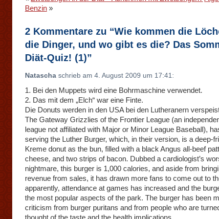
Benzin
»
2 Kommentare zu “Wie kommen die Löche
die Dinger, und wo gibt es die? Das Som
Diät-Quiz! (1)”
Natascha
schrieb am 4. August 2009 um 17:41:
1. Bei den Muppets wird eine Bohrmaschine verwendet.
2. Das mit dem „Elch“ war eine Finte.
Die Donuts werden in den USA bei den Lutheranern verspeist
The Gateway Grizzlies of the Frontier League (an independen
league not affiliated with Major or Minor League Baseball), ha
serving the Luther Burger, which, in their version, is a deep-fr
Kreme donut as the bun, filled with a black Angus all-beef pat
cheese, and two strips of bacon. Dubbed a cardiologist’s wor
nightmare, this burger is 1,000 calories, and aside from bringi
revenue from sales, it has drawn more fans to come out to th
apparently, attendance at games has increased and the burge
the most popular aspects of the park. The burger has been m
criticism from burger puritans and from people who are turned
thought of the taste and the health implications.