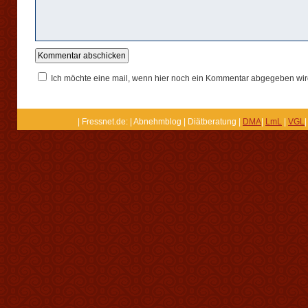
Ich möchte eine mail, wenn hier noch ein Kommentar abgegeben wir
| Fressnet.de: | Abnehmblog | Diätberatung |
DMA
|
LmL
|
VGL