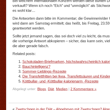
Bei welchem internationalen Konzern werden diese bunten D
verkauft? Wenn ich noch “Elch” und “unmöglich” als Stichwort 
es wohl klar…
Die Antworten dann bitte im Kommentar; die Gewinnerin/der
wird dann am Samstag ermittelt; das heißt, bis Freitag, 23.5
geantwortet werden.
Sollte jetzt jemand sagen, das sei doch viel zu leicht, da muss
die vorherige Antwort abkopieren – sicher, das kann sein, viell
die aber gerade falsch.
Related posts:
Schokoladen-Briefmarken, höchstwahrscheinlich kalor
Bauchintelligenz?
Sommer-Lieblings-Rezepte
Die Transfettfritten bei Ikea, Transfettsäuren und Kin
Köttbullar- und -Köttbullar-kalorienarm -Rezepte
Abgelegt unter:
Blogs
,
Diät
,
Medien
|
2 Kommentare »
«
Zwetschgen in der Diät – Abnehmen mit Zwetschgen?
Alge