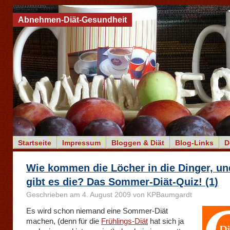
Abnehmen-Diät-Gesundheit
Startseite
Impressum
Bloggen & Diät
Blog-Links
D
Wie kommen die Löcher in die Dinger, u
gibt es die? Das Sommer-Diät-Quiz! (1)
Geschrieben am 4. August 2009 von KPBaumgardt
Es wird schon niemand eine Sommer-Diät
machen, (denn für die
Frühlings-Diät
hat sich ja