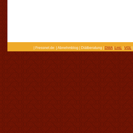
| Fressnet.de: | Abnehmblog | Diätberatung |
DMA
|
LmL
|
VGL