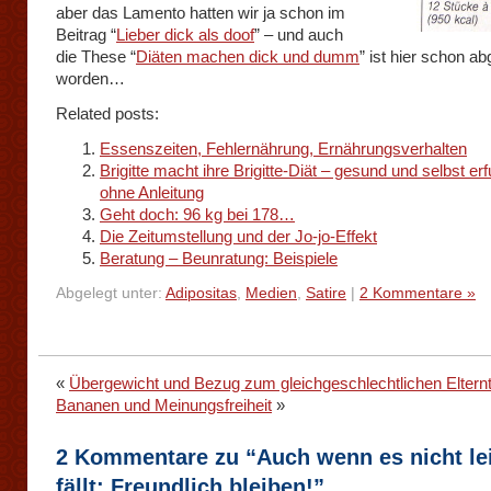
aber das Lamento hatten wir ja schon im
Beitrag “
Lieber dick als doof
” – und auch
die These “
Diäten machen dick und dumm
” ist hier schon a
worden…
Related posts:
Essenszeiten, Fehlernährung, Ernährungsverhalten
Brigitte macht ihre Brigitte-Diät – gesund und selbst er
ohne Anleitung
Geht doch: 96 kg bei 178…
Die Zeitumstellung und der Jo-jo-Effekt
Beratung – Beunratung: Beispiele
Abgelegt unter:
Adipositas
,
Medien
,
Satire
|
2 Kommentare »
«
Übergewicht und Bezug zum gleichgeschlechtlichen Elternt
Bananen und Meinungsfreiheit
»
2 Kommentare zu “Auch wenn es nicht le
fällt: Freundlich bleiben!”