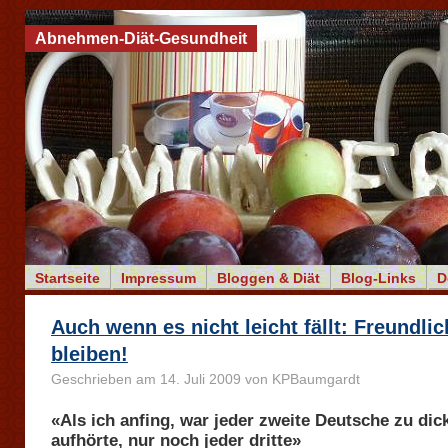
Abnehmen-Diät-Gesundheit
Startseite
Impressum
Bloggen & Diät
Blog-Links
D
Auch wenn es nicht leicht fällt: Freundlic
bleiben!
Geschrieben am 14. Juli 2009 von KPBaumgardt
«Als ich anfing, war jeder zweite Deutsche zu dick
aufhörte, nur noch jeder dritte»