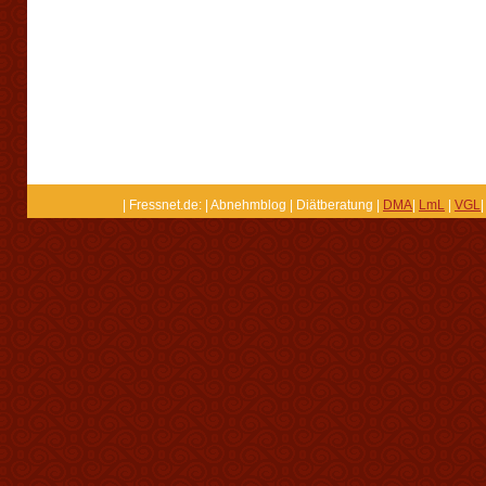
| Fressnet.de: | Abnehmblog | Diätberatung |
DMA
|
LmL
|
VGL