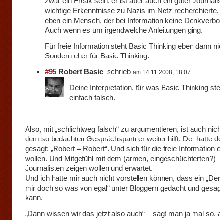
zwar ein Freak sein, er ist aber auch ein guter Journalis
wichtige Erkenntnisse zu Nazis im Netz recherchierte. 
eben ein Mensch, der bei Information keine Denkverbote
Auch wenn es um irgendwelche Anleitungen ging.
Für freie Information steht Basic Thinking eben dann ni
Sondern eher für Basic Thinking.
#95
Robert Basic
schrieb
am 14.11.2008, 18:07:
Deine Interpretation, für was Basic Thinking ste
einfach falsch.
Also, mit „schlichtweg falsch“ zu argumentieren, ist auch nic
dem so bedachten Gesprächspartner weiter hilft. Der hatte d
gesagt: „Robert = Robert“. Und sich für die freie Information 
wollen. Und Mitgefühl mit dem (armen, eingeschüchterten?)
Journalisten zeigen wollen und erwartet.
Und ich hatte mir auch nicht vorstellen können, dass ein „Der
mir doch so was von egal“ unter Bloggern gedacht und gesa
kann.
„Dann wissen wir das jetzt also auch“ – sagt man ja mal so