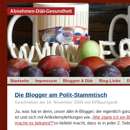
Abnehmen-Diät-Gesundheit
Startseite
Impressum
Bloggen & Diät
Blog-Links
D
Die Blogger am Polit-Stammtisch
Geschrieben am 16. November 2008 von KPBaumgardt
Ja, was hat er denn, unser aller A-Blogger, der eigentlich ga
ist und sich mit Artikelempfehlungen wie
„Wie starte ich ein 
mache es bekannt?“
so beliebt macht, dass er in jeder 2. Sid