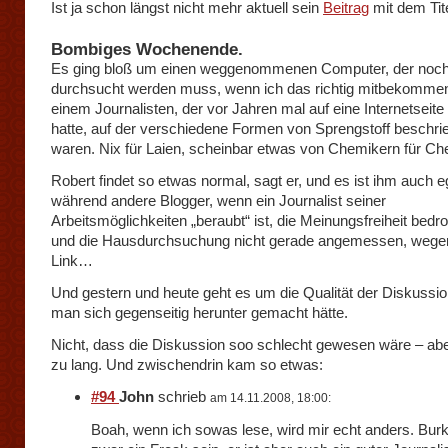
Ist ja schon längst nicht mehr aktuell sein
Beitrag
mit dem Tit
Bombiges Wochenende.
Es ging bloß um einen weggenommenen Computer, der noc
durchsucht werden muss, wenn ich das richtig mitbekommen
einem Journalisten, der vor Jahren mal auf eine Internetseite 
hatte, auf der verschiedene Formen von Sprengstoff beschri
waren. Nix für Laien, scheinbar etwas von Chemikern für Ch
Robert findet so etwas normal, sagt er, und es ist ihm auch e
während andere Blogger, wenn ein Journalist seiner
Arbeitsmöglichkeiten „beraubt“ ist, die Meinungsfreiheit bedr
und die Hausdurchsuchung nicht gerade angemessen, wege
Link…
Und gestern und heute geht es um die Qualität der Diskussion
man sich gegenseitig herunter gemacht hätte.
Nicht, dass die Diskussion soo schlecht gewesen wäre – abe
zu lang. Und zwischendrin kam so etwas:
#94
John
schrieb
am 14.11.2008, 18:00:
Boah, wenn ich sowas lese, wird mir echt anders. Bu