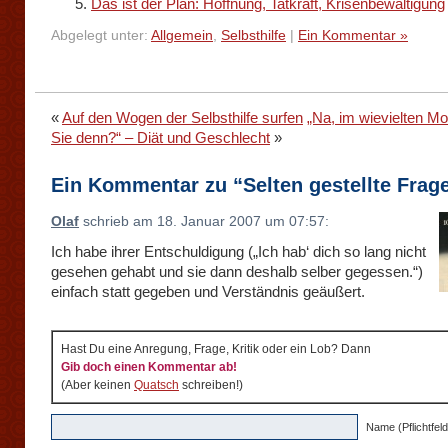
Das ist der Plan: Hoffnung, Tatkraft, Krisenbewältigung
Abgelegt unter:
Allgemein
,
Selbsthilfe
|
Ein Kommentar »
«
Auf den Wogen der Selbsthilfe surfen
„Na, im wievielten Mo
Sie denn?“ – Diät und Geschlecht
»
Ein Kommentar zu “Selten gestellte Frag
Olaf
schrieb am 18. Januar 2007 um 07:57:
Ich habe ihrer Entschuldigung („Ich hab‘ dich so lang nicht
gesehen gehabt und sie dann deshalb selber gegessen.“)
einfach statt gegeben und Verständnis geäußert.
Hast Du eine Anregung, Frage, Kritik oder ein Lob? Dann
Gib doch einen Kommentar ab!
(Aber keinen
Quatsch
schreiben!)
Name (Pflichtfeld