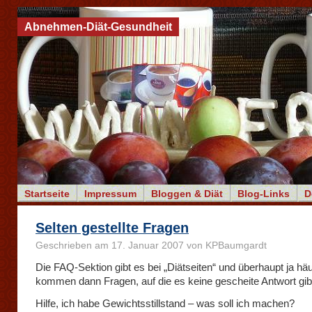
Abnehmen-Diät-Gesundheit
Startseite
Impressum
Bloggen & Diät
Blog-Links
D
Selten gestellte Fragen
Geschrieben am 17. Januar 2007 von KPBaumgardt
Die FAQ-Sektion gibt es bei „Diätseiten“ und überhaupt ja häu
kommen dann Fragen, auf die es keine gescheite Antwort gib
Hilfe, ich habe Gewichtsstillstand – was soll ich machen?