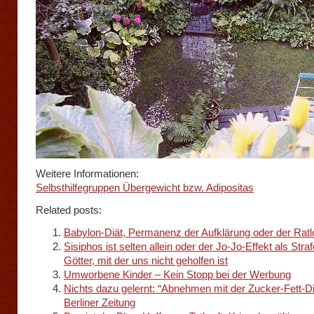
Weitere Informationen:
Selbsthilfegruppen Übergewicht bzw. Adipositas
Related posts:
Babylon-Diät, Permanenz der Aufklärung oder der Ratl
Sisiphos ist selten allein oder der Jo-Jo-Effekt als Stra
Götter, mit der uns nicht geholfen ist
Umworbene Kinder – Kein Stopp bei der Werbung
Nichts dazu gelernt: “Abnehmen mit der Zucker-Fett-Diä
Berliner Zeitung