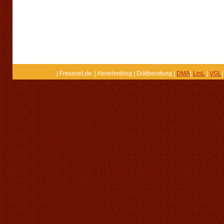
| Fressnet.de: | Abnehmblog | Diätberatung |
DMA
|
LmL
|
VGL