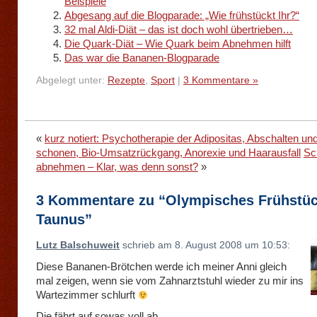
Beispiele
Abgesang auf die Blogparade: „Wie frühstückt Ihr?“
32 mal Aldi-Diät – das ist doch wohl übertrieben…
Die Quark-Diät – Wie Quark beim Abnehmen hilft
Das war die Bananen-Blogparade
Abgelegt unter:
Rezepte
,
Sport
|
3 Kommentare »
«
kurz notiert: Psychotherapie der Adipositas, Abschalten u
schonen, Bio-Umsatzrückgang, Anorexie und Haarausfall
Sc
abnehmen – Klar, was denn sonst?
»
3 Kommentare zu “Olympisches Frühstü
Taunus”
Lutz Balschuweit
schrieb am 8. August 2008 um 10:53:
Diese Bananen-Brötchen werde ich meiner Anni gleich
mal zeigen, wenn sie vom Zahnarztstuhl wieder zu mir ins
Wartezimmer schlurft
Die fährt auf sowas voll ab.