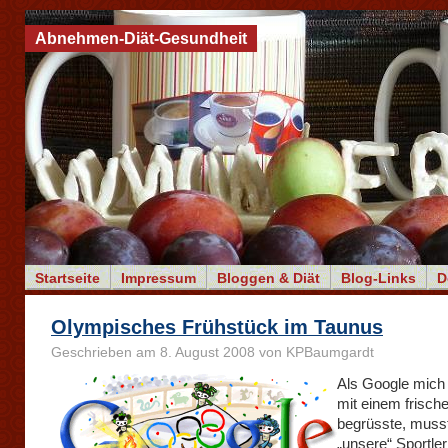
Abnehmen-Diät-Gesundheit
Startseite
Impressum
Bloggen & Diät
Blog-Links
D
Olympisches Frühstück im Taunus
Geschrieben am 8. August 2008 von KPBaumgardt
Als Google mich 
mit einem frisch
begrüsste, musst
„unsere“ Sportle