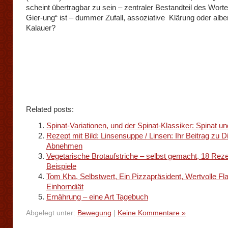
scheint übertragbar zu sein – zentraler Bestandteil des Wort
Gier-ung“ ist – dummer Zufall, assoziative Klärung oder albe
Kalauer?
Related posts:
Spinat-Variationen, und der Spinat-Klassiker: Spinat un
Rezept mit Bild: Linsensuppe / Linsen: Ihr Beitrag zu D
Abnehmen
Vegetarische Brotaufstriche – selbst gemacht, 18 Reze
Beispiele
Tom Kha, Selbstwert, Ein Pizzapräsident, Wertvolle Fl
Einhorndiät
Ernährung – eine Art Tagebuch
Abgelegt unter:
Bewegung
|
Keine Kommentare »