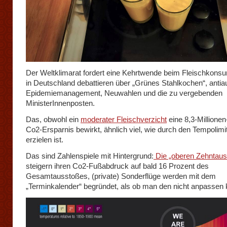
Der Weltklimarat fordert eine Kehrtwende beim Fleischkonsum
in Deutschland debattieren über „Grünes Stahlkochen“, antiau
Epidemiemanagement, Neuwahlen und die zu vergebenden
MinisterInnenposten.
Das, obwohl ein
moderater Fleischverzicht
eine 8,3-Millione
Co2-Ersparnis bewirkt, ähnlich viel, wie durch den Tempolimit
erzielen ist.
Das sind Zahlenspiele mit Hintergrund:
Die „oberen Zehntaus
steigern ihren Co2-Fußabdruck auf bald 16 Prozent des
Gesamtausstoßes, (private) Sonderflüge werden mit dem
„Terminkalender“ begründet, als ob man den nicht anpassen 