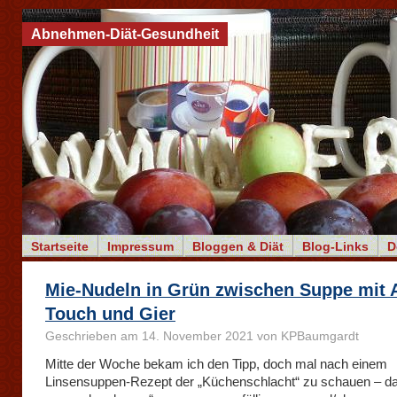
Abnehmen-Diät-Gesundheit
Startseite
Impressum
Bloggen & Diät
Blog-Links
D
Mie-Nudeln in Grün zwischen Suppe mit 
Touch und Gier
Geschrieben am 14. November 2021 von KPBaumgardt
Mitte der Woche bekam ich den Tipp, doch mal nach einem
Linsensuppen-Rezept der „Küchenschlacht“ zu schauen – da