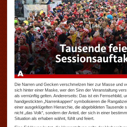
Die Narren und Gecken verschmelzen hier zur Masse und v
sich hinter einer Maske, wer den Sinn der Veranstaltung verst
als vernünftig gelten. Andererseits: Das ist ein Fernsehbild, u
handgestickten „Narrenkappen“ symbolisieren die Rangabzei
einer ausgeklügelten Hierarchie, die abgebildeten Tausende s
nicht „das Volk“, sondern der Anteil, der sich in einer bestim
Situation als erhaben wähnt, fühlt und feiert.