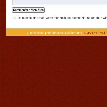
Ich möchte eine mail, wenn hier noch ein Kommentar abgegeben wir
| Fressnet.de: | Abnehmblog | Diätberatung |
DMA
|
LmL
|
VGL