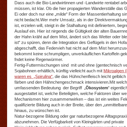
Dass auch die Bio-Landwirtinnen und -Landwirte rentabel arbe
müssen, ist klar. Ob die hier propagierten Wanderställe das
Ei oder doch nur eine „milde“ Form der Massentierhaltung sin
nicht bedacht.Wer mehr Umsatz, als in der Direktvermaktun
ist, erzielen will, steigt in die Stalhaltung mit definiertem, be
Auslauf ein. Hier ist nirgends die Gültigkeit der alten Bauern
der Hahn kräht auf dem Mist, ändert sich das Wetter oder blei
ist“ zu spüren, denn die Integration des Geflügels in den Hofal
abgeschafft, das Federvieh hat nicht auf dem Mist herumzus
bekommt keine schrumpligen, unverkäuflichen Kartoffeln ge
fndet keine Regenwürmer.
Fertig-Futtermischungen sind mit und ohne (gentechnisch ve
Sojabohnen erhältlich, künftig vielleicht auch mit
Mikroalgen (
waren es „Spirulina“
, die das Hühnchenfleisch leicht gelblich 
färben und den Hähnchengeschmack intensivieren.Mit welc
umfassenden Bedeutung der Begriff „
Ökosystem
“ eigentlic
ausgestattet ist, welche Beteiligten, welche Faktoren über we
Mechanismen hier zusammenwirken – das ist ein weites Fel
qualifizierte Bildung auch in der Breite, über den „unmittelbar
hinaus, zu wünschen ist.
Natur-bezogene Bildung oder gar naturbezogene Alltagspraxi
abzunehmen. Die Verfügbarkeit von Kleingärten und private