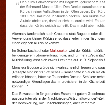
Den Kürbis abwechselnd mit Baguette, geriebenem Kä
der Schmand-Masse füllen. Den Deckel daraufsetzen 
Kürbis in einer Auflaufform in den Ofen geben. Den Kürb
180 Grad Umluft ca. 2 Stunden backen. Den Kürbis even
Alufolie abdecken, damit er nicht zu dunkel wird. Es kan
dass der Kürbis seitlich aufreißt. Das macht aber nichts
Alternativ fanden sich auch Croutons statt Baguette oder die
Verwendung kleiner Kürbisse, so dass jeder in der Tischgem
einen eigenen Kürbis bekommt.
Im Schnellkochtopf oder
Multicooker
wird der Kürbis natürlic
bei geringerem Stromverbrauch gar, und für mehr „Veganität“
Kürbisfüllung lässt sich etwas Leckeres auf z. B. Sojabasis f
Monsieur Bocuse würde sich wahrscheinlich freuen und sag
„Rezepte sind nichts Statisches – sonst hätte ich auch nie 
erfinden können, hätte nie Tausenden Bocuse-Schülern nebe
notwendigen Grundlagen das Improvisieren in der Küche bei
können…“
Das Bewusstsein für gesundes Essen mit gutem Geschmack
ausgeprägter als in der Nachkriegs-„Wirtschaftswunder“-Zeit –
der Bevölkerung, mit Einschränkungen, aber immerhin.