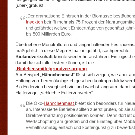
(über-)groß ist.
„Der dramatische Einbruch in der Biomasse bestäuben
Insekten
betrifft mehr als 75 Prozent der Nahrungsmitte
und gefährdet weltweit Ernteerträge von geschätzt jährl
bis 500 Milliarden Euro.“
Übertriebene Monokulturen und langanhaltender Pestizidein
maßgeblich in diese Mega-Situation geführt, sachgerechte
Biolandwirtschaft
könnte wieder herausführen. Ein logische
damit die sich alle leisten können, ist die
„
Biolebensmittelgrundversorgung
„.
Am Beispiel „
Hähnchenmast
“ lässt sich zeigen, wie aber au
Haltung von Tieren ökologisch gesehen kontraproduktiv wer
Bio-Federvieh bewegt sich viel und wächst langsam, damit si
Flattervögel „schlechte Futterverwerter“.
Die Öko-
Hähnchenmast
bietet sich besonders für Neue
an. Interessierte Betriebe sollten zuerst prüfen, ob sie si
Direktvermarktung positionieren können. Denn dort ist d
Wertschöpfung am größten und der Einstieg über Mobils
verhältnismäßig einfach und kostengünstig zu bewerkste