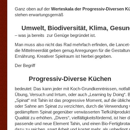
Ganz oben auf der
Werteskala der Progressiv-Diversen K
stehen erwartungsgemäß
Umwelt, Biodiversität, Klima, Gesun
– was ja bereits zur Genüge begründet ist.
Man muss also nicht das Rad mehrfach erfinden, die Lancet-
die Mittelmeerdiät geben genug Anregungen für die Gestaltun
Ernährung. Kreativer Spielraum ist hierbei gegeben.
Der Begriff
Progressiv-Diverse Küchen
bedeutet: Das kann jeder mit Koch-Grundkenntnissen, notfall
Übung, Versuch und Irrtum, oder auch „Learning by Doing“. 
„Spinat“ mit Tahin ist das progressive Moment, auf die üblich
oder Sahne am Spinat zu verzichten, durch die Verwendung v
gedämpftem Spinat gegenüber verwässerten Tiefkühlprodukt
Qualität zu erhöhen. „Divers“, vielfältigkeitsfördernd, ist hier 
passende und neue Element Tahin, und einen Bio-Fertigbrotau
dazu zu reichen, spart Arbeit und kostet mehr, als unbedingt n