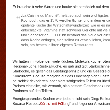
Er brauchte frische Waren und kaufte sie persönlich auf dem 
„La Cuisine du Marché“, heißt so auch sein wichtigstes
Kochbuch, das er 1976 veröffentlichte, und in dem er di
opulente Küche der Wirtschaftswunderzeit, wie er es na
entschlackte: Vitamine statt schwerer Gerichte mit viel 
und Sahnesoßen. … Für ihn bestand das Neue vor allem
dass Köche anfingen, sich selbst zu verwirklichen, krea
sein, am besten in ihren eigenen Restaurants.
Wir hatten im Folgenden viele Küchen, Molekularküche, Ste
Regionalküche, Rustikalküche, es gab und gibt Starköchinne
Starköche, es gelten das Leistungsprinzip und die Gesetze d
Konkurrenz. Bocuse reagierte auf das Unbehagen der Gäste,
bei schick dekorierten, aber nicht sättigenden Tellern zu übe
Preisen einstellte, mit Vernunft, also bestem Geschmack un
Portionen auf den Tellern.
Energiesparendes Kochen war jedoch nicht sein Ding: Es kurs
Bocuse-Rezept „
Kürbis mit Füllun
g“ und folgender Anweisun