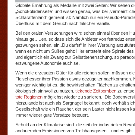
Globale Ernährung als Medaille mit zwei Seiten: Wir sehen di
„Schokoladenseite“ und wissen genau, was bei „vermeintlich
Schlaraffenland“ gemeint ist: Nämlich nur ein Pseudo-Paradi
Überfluss mit dem Geruch nach falscher Vanille.
Bei den oralen Versuchungen wird schon einmal über den H
hinaus ge…..en, so dass sich die Anbieter von fettreduzierte
gezwungen sehen, ein „Du darfst“ in ihrer Werbung anzuführ
wenn es nicht um Süßes geht: Hier entsteht eine Spirale des 
und eigentlich ein Zwang zur Selbstbeherrschung, so parado
erzwungene Autonomie auch sei.
Wenn die erzeugten Güter für alle reichen sollen, müssen die
Fleischesser ihrer Passion etwas gezügelter nachkommen. 
weniger wichtig ist es, die bewirtschaften Flächen zu erhalten
ökologisch sinnvoll zu nutzen,
tickende Zeitbomben
zu entsc
tote Regionen
möglichst wieder zu sanieren. Die Bodenvers
hierzulande ist auch als Sargnagel bekannt, doch verhält sic
Gesellschaft wie ein Raucher, der sein Laster nicht lassen ka
immer wieder gute Vorsätze beteuert.
Schuld an der Klimakrise sind die seit der industriellen Revol
andauernden Emissionen von Treibhausgasen – und es gibt