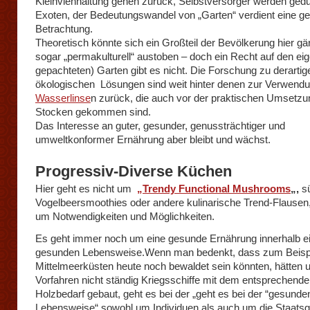
Kleinviehhaltung gehen zurück, Selbstversorger werden gedu
Exoten, der Bedeutungswandel von „Garten“ verdient eine g
Betrachtung.
Theoretisch könnte sich ein Großteil der Bevölkerung hier gär
sogar „permakulturell“ austoben – doch ein Recht auf den ei
gepachteten) Garten gibt es nicht. Die Forschung zu derartig
ökologischen Lösungen sind weit hinter denen zur Verwendu
Wasserlinse
n zurück, die auch vor der praktischen Umsetzu
Stocken gekommen sind.
Das Interesse an guter, gesunder, genussträchtiger und
umweltkonformer Ernährung aber bleibt und wächst.
Progressiv-Diverse Küchen
Hier geht es nicht um
„Trendy Functional Mushrooms
„,
s
Vogelbeersmoothies oder andere kulinarische Trend-Flause
um Notwendigkeiten und Möglichkeiten.
Es geht immer noch um eine gesunde Ernährung innerhalb e
gesunden Lebensweise.Wenn man bedenkt, dass zum Beispi
Mittelmeerküsten heute noch bewaldet sein könnten, hätten 
Vorfahren nicht ständig Kriegsschiffe mit dem entsprechend
Holzbedarf gebaut, geht es bei der „geht es bei der “gesunde
Lebensweise“ sowohl um Individuen als auch um die Staatsge