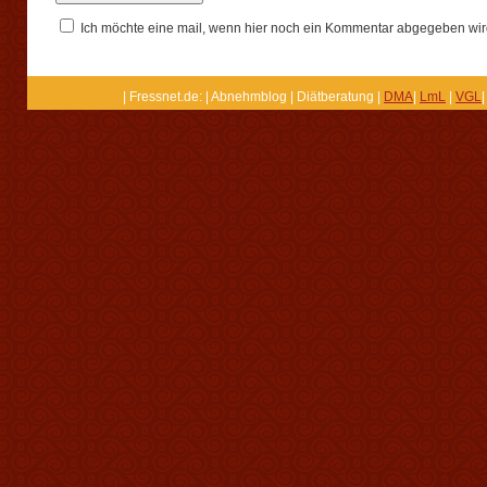
Ich möchte eine mail, wenn hier noch ein Kommentar abgegeben wir
| Fressnet.de: | Abnehmblog | Diätberatung |
DMA
|
LmL
|
VGL