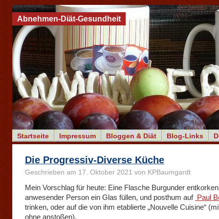
Abnehmen-Diät-Gesundheit
Startseite
Impressum
Bloggen & Diät
Blog-Links
D
Die Progressiv-Diverse Küche
Geschrieben am 17. Oktober 2021 von KPBaumgardt
Mein Vorschlag für heute: Eine Flasche Burgunder entkorken
anwesender Person ein Glas füllen, und posthum auf
Paul B
trinken, oder auf die von ihm etablierte „Nouvelle Cuisine“ (mi
ohne anstoßen).