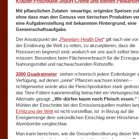
Kräuter-Frischkäse-Jogurt-Creme und kleinen Pellkartoff
Mit pflanzlichen Zutaten neuartige, originäre Speisen zu
ohne dass man den Genuss von tierischen Produkten verm
eine Aufgabenstellung mit bekanntem Hintergrund, eine
Gemeinschaftsaufgabe.
Der Ansatzpunkt der „
Planetary Health Diet
“ gilt nach wie vor
der Ernährung die Welt zu retten, zu akzueptieren, dass die
Ressourcen begrenzt sind, wodurch wir uns auch selbst be
müssen: Besonders beim Flächenverbrauch für die Erzeugu
Nahrungsmittel und nachwachsenden Rohstoffe.
2000 Quadratmeter
stehen rchnerisch jedem Erdenbürger 
Verfügung, auf denen „seine“ Pflanzen wachsen können –
richtigerweise würde also die Fleischproduktion stark gedross
das Tiere-Füttern kalorienmäßig betrachtet ein Verlustgeschäft
Alternativ gesagt:
„Wir dürfen kaum noch Fleisch essen.“
Mühlen der Einschnitte bei den Emissionsquellen mahlen lan
Erhitzung der Welt
ist nicht vorstellbar, ist in Bezug auf die
Energiemenge dem sekündlichen Einschlag einer Hiroshima
Atombombe vergleichbar.
Man kann berechnen, wie die Gesamtbevölkerung dieser Wel