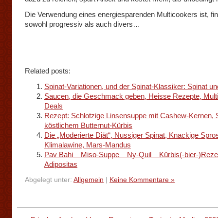
Die Verwendung eines energiesparenden Multicookers ist, fin
sowohl progressiv als auch divers…
Related posts:
Spinat-Variationen, und der Spinat-Klassiker: Spinat un
Saucen, die Geschmack geben, Heisse Rezepte, Multit
Deals
Rezept: Schlotzige Linsensuppe mit Cashew-Kernen,
köstlichem Butternut-Kürbis
Die „Moderierte Diät“, Nussiger Spinat, Knackige Spro
Klimalawine, Mars-Mandus
Pav Bahi – Miso-Suppe – Ny-Quil – Kürbis(-bier-)Reze
Adipositas
Abgelegt unter:
Allgemein
|
Keine Kommentare »