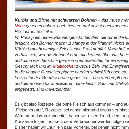
Kürbis und Birne mit schwarzen Bohnen
– das muss ma
Nähe
gesehen haben, noch besser: mal selbst nachkochen 
Restaurant bestellen.
Im Prinzip ein reines Pfannengericht, bei dem die Birne die k
braucht, den Bohnen macht „zu lange in der Pfanne“ nichts a
Kürbis braucht weniger Zeit als eine Bratkartoffel. Vorschrift
verhält sich, wer die Bohnenkerne mindestens über Nacht ei
und dann weichkocht – gerne in Gemüsebrühe, für ein wenig 
Geschmack und im
Multicooker
zwecks Zeit- und Energieers
In die vegane Gusseisenpfanne wurden schließlich noch ca.
konzentrierter Gemüsebrühe gegossen – das verdampft recht
und die Bohnen karamellisieren dabei leicht. Salz und Chili-Sa
eingesetzt, sind unverzichtbar.
Es gibt also Rezepte, die ohne Fleisch auskommen – und a
„Fleischersatz“, Rezepte, bei denen niemand etwas vermisse
Wird mehr davon zubereitet, haben wir einen Trend, dem sog
Konzerne folgen müssen, dem Verbraucher werden folgen wo
Bisher haben wir „nur“ ein paar Vorreiter, bei denen nicht im