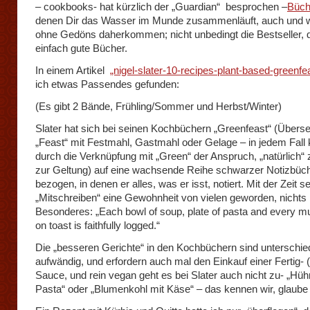
– cookbooks- hat kürzlich der „Guardian“ besprochen –
Büch
denen Dir das Wasser im Munde zusammenläuft, auch und we
ohne Gedöns daherkommen; nicht unbedingt die Bestseller, d
einfach gute Bücher.
In einem Artikel
„nigel-slater-10-recipes-plant-based-greenfe
ich etwas Passendes gefunden:
(Es gibt 2 Bände, Frühling/Sommer und Herbst/Winter)
Slater hat sich bei seinen Kochbüchern „Greenfeast“ (Übers
„Feast“ mit Festmahl, Gastmahl oder Gelage – in jedem Fal
durch die Verknüpfung mit „Green“ der Anspruch, „natürlich“
zur Geltung) auf eine wachsende Reihe schwarzer Notizbüc
bezogen, in denen er alles, was er isst, notiert. Mit der Zeit s
„Mitschreiben“ eine Gewohnheit von vielen geworden, nichts
Besonderes: „Each bowl of soup, plate of pasta and every 
on toast is faithfully logged.“
Die „besseren Gerichte“ in den Kochbüchern sind unterschie
aufwändig, und erfordern auch mal den Einkauf einer Fertig- (
Sauce, und rein vegan geht es bei Slater auch nicht zu- „Hü
Pasta“ oder „Blumenkohl mit Käse“ – das kennen wir, glaube 