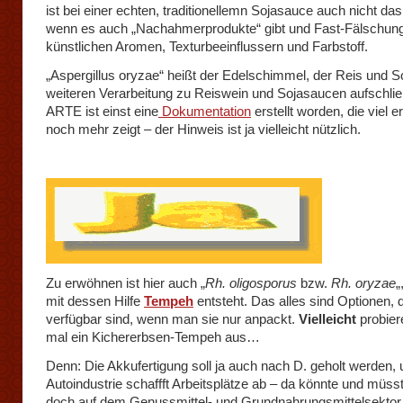
ist bei einer echten, traditionellemn Sojasauce auch nicht d
wenn es auch „Nachahmerprodukte“ gibt und Fast-Fälschun
künstlichen Aromen, Texturbeeinflussern und Farbstoff.
„Aspergillus oryzae“ heißt der Edelschimmel, der Reis und S
weiteren Verarbeitung zu Reiswein und Sojasaucen aufschlie
ARTE ist einst eine
Dokumentation
erstellt worden, die viel e
noch mehr zeigt – der Hinweis ist ja vielleicht nützlich.
Zu erwöhnen ist hier auch „
Rh. oligosporus
bzw.
Rh. oryzae
„
mit dessen Hilfe
Tempeh
entsteht. Das alles sind Optionen, d
verfügbar sind, wenn man sie nur anpackt.
Vielleicht
probier
mal ein Kichererbsen-Tempeh aus…
Denn: Die Akkufertigung soll ja auch nach D. geholt werden, 
Autoindustrie schaffft Arbeitsplätze ab – da könnte und müs
doch auf dem Genussmittel- und Grundnahrungsmittelsektor