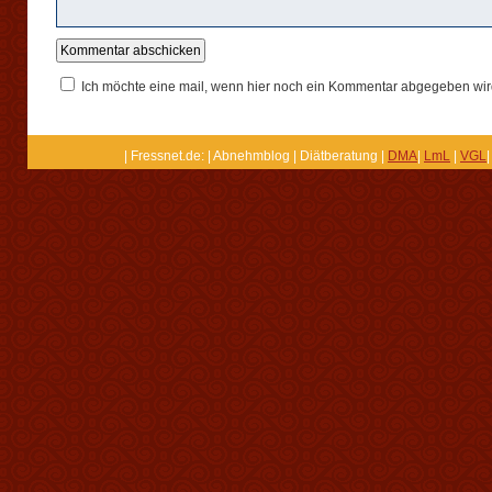
Ich möchte eine mail, wenn hier noch ein Kommentar abgegeben wir
| Fressnet.de: | Abnehmblog | Diätberatung |
DMA
|
LmL
|
VGL