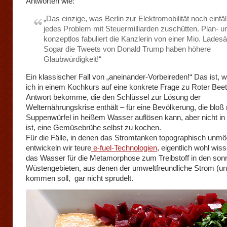
Antworten wie:
„Das einzige, was Berlin zur Elektromobilität noch einfäll
jedes Problem mit Steuermilliarden zuschütten. Plan- u
konzeptlos fabuliert die Kanzlerin von einer Mio. Ladesä
Sogar die Tweets von Donald Trump haben höhere
Glaubwürdigkeit!“
Ein klassischer Fall von „aneinander-Vorbeireden!“ Das ist, 
ich in einem Kochkurs auf eine konkrete Frage zu Roter Beet
Antwort bekomme, die den Schlüssel zur Lösung der
Welternährungskrise enthält – für eine Bevölkerung, die bloß
Suppenwürfel in heißem Wasser auflösen kann, aber nicht in
ist, eine Gemüsebrühe selbst zu kochen.
Für die Fälle, in denen das Stromtanken topographisch unmögl
entwickeln wir teure
e-fuel-Technologien
, eigentlich wohl wis
das Wasser für die Metamorphose zum Treibstoff in den son
Wüstengebieten, aus denen der umweltfreundliche Strom (und
kommen soll, gar nicht sprudelt.