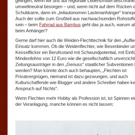
gelingen, wenn wir uns auf regionale Lebensmittel beschränke
umweltneutral besorgen – und, wenn nicht auf dem Rücken o
Schubkarre, dann im „teilautonomen Lastenanhänger“ transpo
Auch der sollte zum Großteil aus nachwachsenden Rohstoffen
sein – beim
Fahrrad aus Bambus
geht das ja auch, warum al
beim Anhänger?
Gerne darf hier auch die Weiden-Flechttechnik für den „Aufli
Einsatz kommen. Ob die Weidenflechter, wie Besenbinder u
Kesselflicker ein Berufsstand mit Schwundpotential, mit Einf
Mindestlohns von 12 Euro wie die gesellschaftlich unverzich
Zeitungsausträger in den „Genuss“ staatlicher Subvention
werden? Man könnte doch auch behaupten, „Flechten ist
Privatvergnügen, niemand ist dazu gezwungen, und auch
Kulturschaffende wie Blogger und andere Schreiber haben kei
Anspruch auf Nichts“.
Wenn Flechten mehr Hobby als Profession ist, ist Spinnen e
der Veranlagung, manche können es nicht lassen: