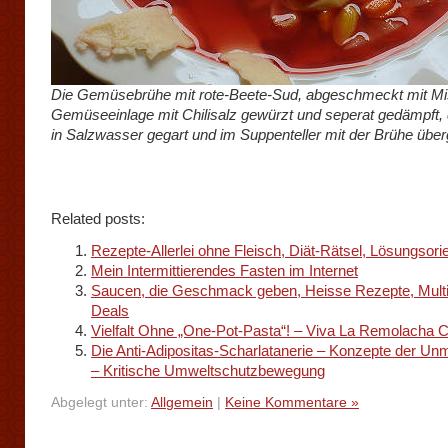
Die Gemüsebrühe mit rote-Beete-Sud, abgeschmeckt mit Mi
Gemüseeinlage mit Chilisalz gewürzt und seperat gedämpft, 
in Salzwasser gegart und im Suppenteller mit der Brühe übe
Related posts:
Rezepte-Allerlei ohne Fleisch, Diät-Rätsel, Lösungsori
Mein Intermittierendes Fasten im Internet
Saucen, die Geschmack geben, Heisse Rezepte, Multit
Deals
Vielfalt Ohne „One-Pot-Pasta“! – Viva La Remolacha C
Die Anti-Adipositas-Scharlatanerie – Konzepte der Unm
– Kritische Umweltschutzbewegung
Abgelegt unter:
Allgemein
|
Keine Kommentare »