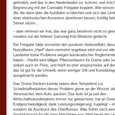
gefordert, weil das in den Niederlanden so kommt, und möch
Begrenzung mit der Cannabis-Freigabe koppeln. Wie wissen 
die, die dann über die Autobahn schleichen und sich das Len
einer elektronischen Assistenz abnehmen lassen, künftig bek
Steuer sitzen…
– aber nehmen wir mal, das war ganz bestimmt nicht so gewo
sondern nur als heiterer Samstag-früh-Blödsinn gedacht.
Die Freigabe hätte immerhin den positiven Nebeneffekt, dass
Nutzpflanze „Hanf“ dann vermehrt angebaut wird und vor all
Landwirte keine Probleme wegen bürokratischer Reglementi
haben – Hanföl wird billiger, Pflanzenfasern für Garne oder Is
sinken auch im Preis, und Hanf ist eher anspruchslos auf de
das ist gut für die Umwelt, wenn weniger Gift und Kunstdüng
ausgebracht werden.
Das Grüne Denken könnte neben dem Tempolimit zur
Schadstoffreduktion dieses Problem gerne an der Wurzel, o
Verursacher, dem Auto, packen: Das Auto ist ja seit den
Wirtschaftswunderjahren immer nur gewachsen, hat an Gewi
Endgeschwindigkeit, dank Leistungssteigerung, zugelegt – o
sondern als Ausdruck des Überflusses. Was früher noch ein
Staatskarosse für die ganz Mächtigen war, fährt heute der Lei