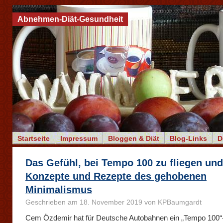
Abnehmen-Diät-Gesundheit
Startseite
Impressum
Bloggen & Diät
Blog-Links
D
Das Gefühl, bei Tempo 100 zu fliegen un
Konzepte und Rezepte des gehobenen
Minimalismus
Geschrieben am 18. November 2019 von KPBaumgardt
Cem Özdemir hat für Deutsche Autobahnen ein „Tempo 100“-