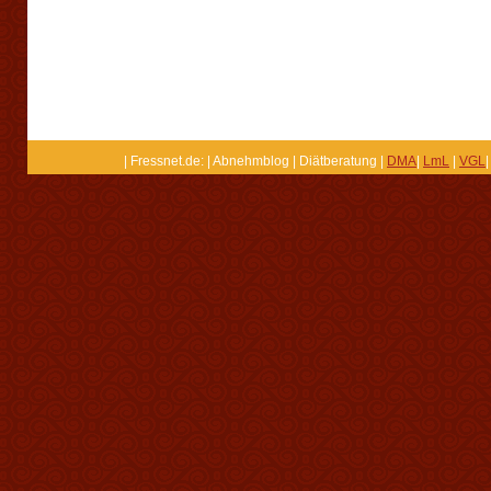
| Fressnet.de: | Abnehmblog | Diätberatung |
DMA
|
LmL
|
VGL