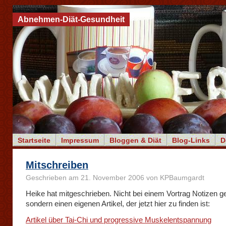
Abnehmen-Diät-Gesundheit
Startseite
Impressum
Bloggen & Diät
Blog-Links
D
Mitschreiben
Geschrieben am 21. November 2006 von KPBaumgardt
Heike hat mitgeschrieben. Nicht bei einem Vortrag Notizen 
sondern einen eigenen Artikel, der jetzt hier zu finden ist:
Artikel über Tai-Chi und progressive Muskelentspannung