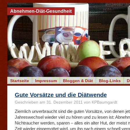
Abnehmen-Diät-Gesundheit
Startseite
Impressum
Bloggen & Diät
Blog-Links
D
Gute Vorsätze und die Diätwende
Geschrieben am 31. Dezember 2011 von KPBaumgardt
Ziemlich unverbraucht sind die guten Vorsätze, von denen je
Jahreswechsel wieder viel zu hören und zu lesen ist: Abneh
Nichtraucher werden, sparen – alles ein alter Hut, der meist 
Zeit wieder eingemottet wird, um ihn nach einem schnell ve