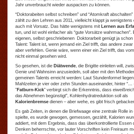
Jahr unverbraucht wieder auspacken zu können.
“Doktorabeiten selbst schreiben” und “Atomkraft abschalten”
zählt zu den Lehren aus 2011, vielleicht klappt ja wenigstens
auch mit Vorsatz. Das hätte wenigstens mit
Lernen aus Erf
tun, und ist wohl einfacher als “gute Vorsätze wahrmachen”. 
eigenen, selbst geschriebenen Doktorarbeit genügt ja schon
Talent: Talent ist, wenn jemand ein Ziel trifft, das andere zwa
aber verfehlen. Genie wäre, wenn einer ein Ziel trifft, das vom
nicht einmal gesehen wird.
So gesehen, ist die
Diätwende
, die Brigitte einleiten will, zw
Genie und Wahnsinn anzusiedeln, soll aber mit den Methode
gemeinen Talents erreicht werden: Laut Stundenformel liegen
Mahlzeiten je vier oder zehn Stunden auseinander, hinter “
"
Fatburn-Kick
" verbirgt sich die Erkenntnis, dass eiweißrei
das Abnehmen begünstigt”, Kohlenhydratreduktion soll als
Kalorienbremse
dienen – aber wehe, es gibt frisch geback
Es gab Zeiten, in denen die Briefwaage eine zentrale Rolle in 
spielte, es wurde gewogen, gemessen, gezählt, Kalorien wu
addiert, mit dem Ergebnis, dass das überkontrollierte Essen
Denken beherrschte, vor lauter Vorschriften kein Freiraum m