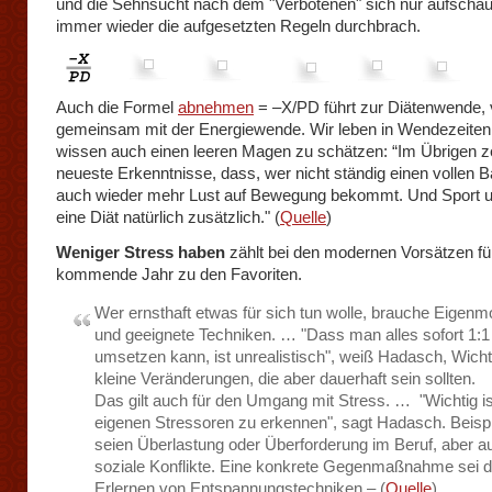
und die Sehnsucht nach dem "Verbotenen" sich nur aufschau
immer wieder die aufgesetzten Regeln durchbrach.
Auch die Formel
abnehmen
= –X/PD führt zur Diätenwende, v
gemeinsam mit der Energiewende. Wir leben in Wendezeiten
wissen auch einen leeren Magen zu schätzen: “Im Übrigen z
neueste Erkenntnisse, dass, wer nicht ständig einen vollen B
auch wieder mehr Lust auf Bewegung bekommt. Und Sport un
eine Diät natürlich zusätzlich." (
Quelle
)
Weniger Stress haben
zählt bei den modernen Vorsätzen fü
kommende Jahr zu den Favoriten.
Wer ernsthaft etwas für sich tun wolle, brauche Eigenmo
und geeignete Techniken. … "Dass man alles sofort 1:1
umsetzen kann, ist unrealistisch", weiß Hadasch, Wicht
kleine Veränderungen, die aber dauerhaft sein sollten.
Das gilt auch für den Umgang mit Stress. … "Wichtig is
eigenen Stressoren zu erkennen", sagt Hadasch. Beispi
seien Überlastung oder Überforderung im Beruf, aber a
soziale Konflikte. Eine konkrete Gegenmaßnahme sei 
Erlernen von Entspannungstechniken – (
Quelle
)