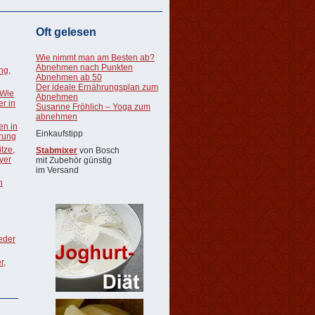
Oft gelesen
Wie nimmt man am Besten ab?
Abnehmen nach Punkten
ng,
Abnehmen ab 50
Der ideale Ernährungsplan zum
 Wie
Abnehmen
r in
Susanne Fröhlich – Yoga zum
abnehmen
en in
Einkaufstipp
rung
tze,
Stabmixer
von Bosch
oyer
mit Zubehör günstig
im Versand
n
ieder
r,