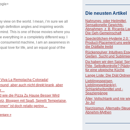
ogle+
Die neusten Artikel
Nahrungs- oder Heilmittel,
 view on the world. I mean, i’m sure we all
Sensationelle Gewichts-
high definition angles and inspiring words
Abnahmen, z. B. Ricarda La
y mind. This is one of those movies where you
Die Geh-Gemeinschaft
everything in a completely different way. I
Speckröllchen-Hysterie 2.0:
a consumerist machine, I am an awareness in
Product-Placement uns weite
die Diätfalle treibt
ual love for life, and an equal goal of the
Rückenpulver, Intuitives Ess
Gießen, Sucht und Sublimie
Da haben wir den Salat: Spri
Pille, Selbstkontrolle? Pläd
für eine utopische Küche
Lange Liste: Die Diät Ordne
 – Viva La Remolacha Colorada!
Lieblingsspeisen,
sund, aber auch nicht direkt krank, aber
Lieblingsgetränk(e),
Schlankheitsmittel und -
er…
Spaziergänge
nd wie die Pizza Zu Hause Besser Wird
Älter, Vollschlank und nie w
z, Bloggen mit Spaß, Spirelli Tempelaise,
Jo-Jo!
en” ist doch relativ gering…
Narzissmus, Alternativ-Steue
Abnehm-Mythen
ntare »