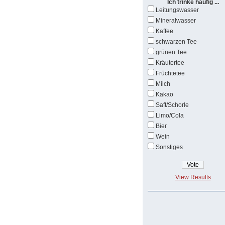
Ich trinke häufig ...
Leitungswasser
Mineralwasser
Kaffee
schwarzen Tee
grünen Tee
Kräutertee
Früchtetee
Milch
Kakao
Saft/Schorle
Limo/Cola
Bier
Wein
Sonstiges
View Results