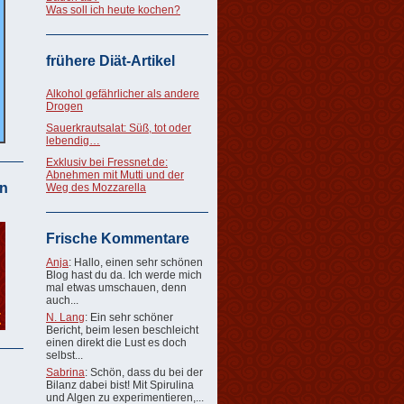
Was soll ich heute kochen?
frühere Diät-Artikel
Alkohol gefährlicher als andere
Drogen
Sauerkrautsalat: Süß, tot oder
lebendig…
Exklusiv bei Fressnet.de:
Abnehmen mit Mutti und der
n
Weg des Mozzarella
Frische Kommentare
Anja
: Hallo, einen sehr schönen
Blog hast du da. Ich werde mich
mal etwas umschauen, denn
auch...
N. Lang
: Ein sehr schöner
Bericht, beim lesen beschleicht
einen direkt die Lust es doch
selbst...
Sabrina
: Schön, dass du bei der
Bilanz dabei bist! Mit Spirulina
und Algen zu experimentieren,...