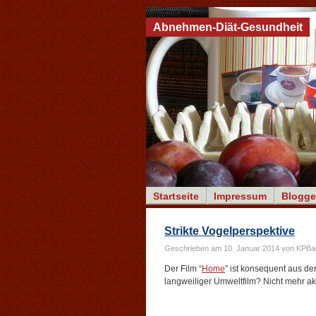
Abnehmen-Diät-Gesundheit
Startseite
Impressum
Blogge
Strikte Vogelperspektive
Geschrieben am 10. Januar 2014 von KPB
Der Film “
Home
” ist konsequent aus der
langweiliger Umweltfilm? Nicht mehr ak