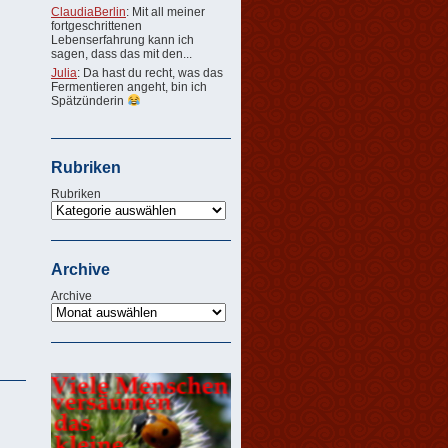
ClaudiaBerlin
: Mit all meiner
fortgeschrittenen
Lebenserfahrung kann ich
sagen, dass das mit den...
Julia
: Da hast du recht, was das
Fermentieren angeht, bin ich
Spätzünderin
Rubriken
Rubriken
Archive
Archive