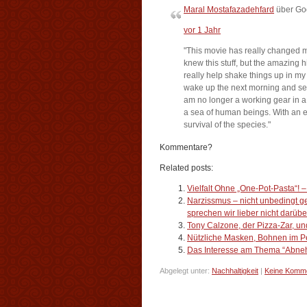
Maral Mostafazadehfard
über Go
vor 1 Jahr
"This movie has really changed my
knew this stuff, but the amazing 
really help shake things up in m
wake up the next morning and see 
am no longer a working gear in 
a sea of human beings. With an eq
survival of the species."
Kommentare?
Related posts:
Vielfalt Ohne „One-Pot-Pasta“!
Narzissmus – nicht unbedingt ge
sprechen wir lieber nicht darüb
Tony Calzone, der Pizza-Zar, u
Nützliche Masken, Bohnen im Pel
Das Interesse am Thema “Abnehm
Abgelegt unter:
Nachhaltigkeit
|
Keine Komme