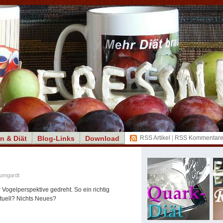
n & Diät
Blog-Links
Download
RSS Artikel
|
RSS Kommentar
aumgardt
 Vogelperspektive gedreht. So ein richtig
tuell? Nichts Neues?