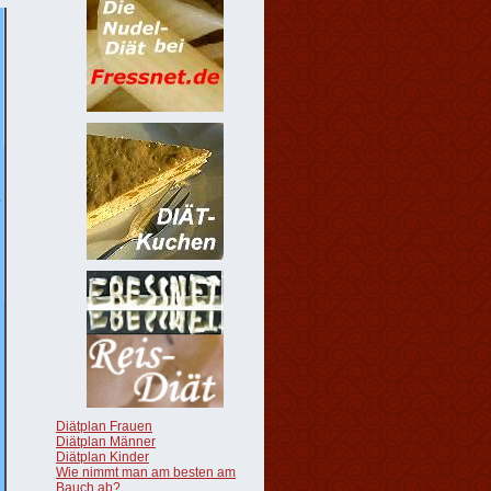
Diätplan Frauen
Diätplan Männer
Diätplan Kinder
Wie nimmt man am besten am
Bauch ab?