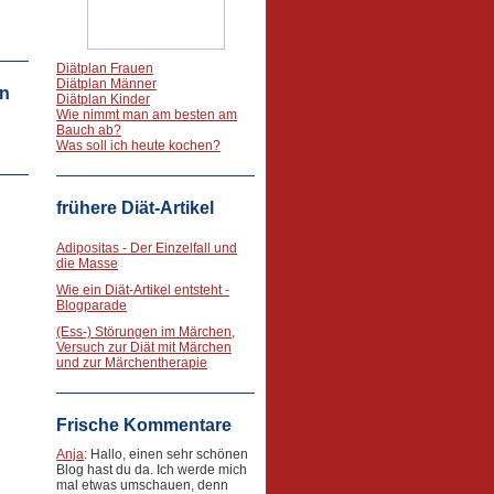
Diätplan Frauen
Diätplan Männer
n
Diätplan Kinder
Wie nimmt man am besten am
Bauch ab?
Was soll ich heute kochen?
frühere Diät-Artikel
Adipositas - Der Einzelfall und
die Masse
Wie ein Diät-Artikel entsteht -
Blogparade
(Ess-) Störungen im Märchen,
Versuch zur Diät mit Märchen
und zur Märchentherapie
Frische Kommentare
Anja
: Hallo, einen sehr schönen
Blog hast du da. Ich werde mich
mal etwas umschauen, denn