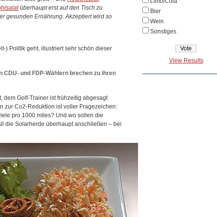
Limo/Cola
hlsalat
überhaupt erst auf den Tisch zu
Bier
der gesunden Ernährung. Akzeptiert wird so
Wein
Sonstiges
 Politik geht, illustriert sehr schön dieser
View Results
n CDU- und FDP-Wählern brechen zu ihren
t, dem Golf-Trainer ist frühzeitig abgesagt
n zur Co2-Reduktion ist voller Fragezeichen:
iele pro 1000 miles? Und wo sollen die
ll die Solarherde überhaupt anschließen – bei