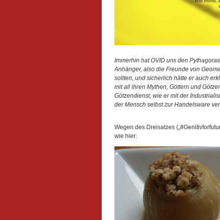
Immerhin hat OVID uns den Pythagoras er
Anhänger, also die Freunde von Geomet
sollten, und sicherlich hätte er auch erk
mit all ihren Mythen, Göttern und Götze
Götzendienst, wie er mit der Industriali
der Mensch selbst zur Handelsware ver
Wegen des Dreisatzes („#Genitivforfutur
wie hier: