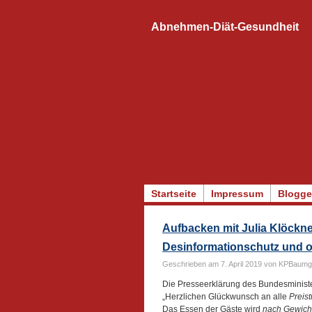
Abnehmen-Diät-Gesundheit
Startseite
Impressum
Blogge
Aufbacken mit Julia Klöckne
Desinformationschutz und o
Geschrieben am 7. April 2019 von KPBaumg
Die Presseerklärung des Bundesministe
„Herzlichen Glückwunsch an alle
Preist
Das Essen der Gäste wird
nach Gewich