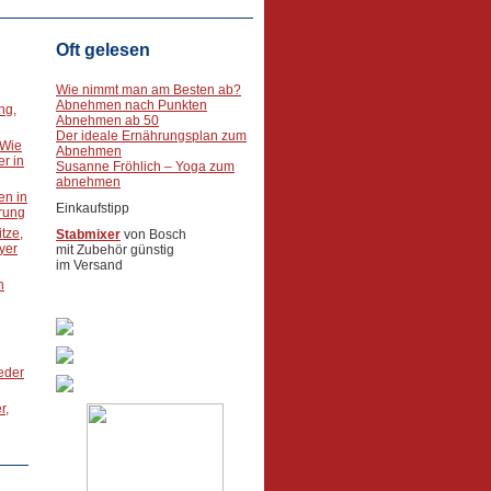
Oft gelesen
Wie nimmt man am Besten ab?
Abnehmen nach Punkten
ng,
Abnehmen ab 50
Der ideale Ernährungsplan zum
 Wie
Abnehmen
r in
Susanne Fröhlich – Yoga zum
abnehmen
en in
Einkaufstipp
rung
tze,
Stabmixer
von Bosch
oyer
mit Zubehör günstig
im Versand
n
ieder
r,