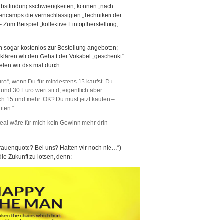
lbstfindungsschwierigkeiten, können „nach
encamps die vernachlässigten „Techniken der
 Zum Beispiel „kollektive Eintopfherstellung,
h sogar kostenlos zur Bestellung angeboten;
rklären wir den Gehalt der Vokabel „geschenkt“
elen wir das mal durch:
uro“, wenn Du für mindestens 15 kaufst. Du
nd 30 Euro wert sind, eigentlich aber
ch 15 und mehr. OK? Du must jetzt kaufen –
uten.“
eal wäre für mich kein Gewinn mehr drin –
Frauenquote? Bei uns? Hatten wir noch nie…“)
die Zukunft zu lotsen, denn: