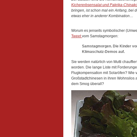
Kichererbsensalat und Pakrika-Chinako
bringen, ist schon mal ein Anfang, bei 
etwas eher in anderer Kombination…
Worum es jenseits symbolischer (Umwelt-)
Tweet
vom Samstagmorgen:
Samstagmorgen. Die Kinder vo
Klimaschutz-Demos auf.
Sie werden natürlich von Mutti chauffier
worden. Die lange Liste mit Forderunge
Flugkompensation mit Solaröfen? Wie v
Großstadtchinesen in ihren Wohnsilos a
dem Smog überall?