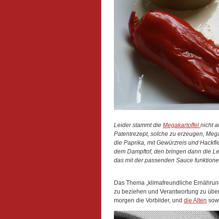
Leider stammt die
Megakartoffel
nicht 
Patentrezept, solche zu erzeugen, Mega
die Paprika, mit Gewürzreis und Hackfl
dem Dampftof, den bringen dann die L
das mit der passenden Sauce funktioner
Das Thema „klimafreundliche Ernährung“ 
zu beziehen und Verantwortung zu über
morgen die Vorbilder, und
die Alten
sowi