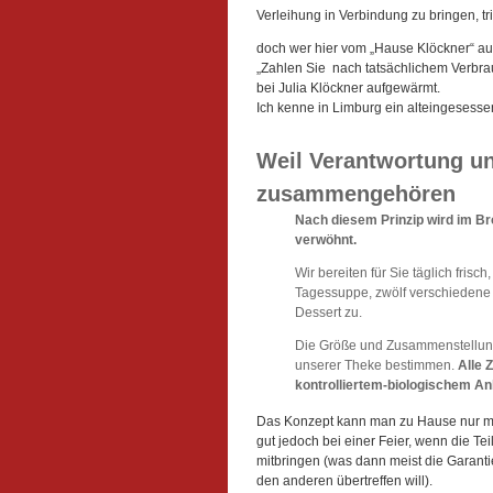
Verleihung in Verbindung zu bringen, trie
doch wer hier vom „Hause Klöckner“ au
„Zahlen Sie nach tatsächlichem Verbrau
bei Julia Klöckner aufgewärmt.
Ich kenne in Limburg ein alteingesess
Weil Verantwortung u
zusammengehören
Nach diesem Prinzip wird im Bro
verwöhnt.
Wir bereiten für Sie täglich fris
Tagessuppe, zwölf verschiedene 
Dessert zu.
Die Größe und Zusammenstellung 
unserer Theke bestimmen.
Alle 
kontrolliertem-biologischem An
Das Konzept kann man zu Hause nur mit
gut jedoch bei einer Feier, wenn die Te
mitbringen (was dann meist die Garantie 
den anderen übertreffen will).