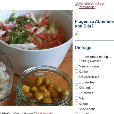
Fragen zu Abnehme
und Diät?
Umfrage
Ich trinke häufig ...
Leitungswasser
Mineralwasser
Kaffee
schwarzen Tee
grünen Tee
Kräutertee
Früchtetee
Milch
Kakao
Saft/Schorle
ichkeiten also groß – und
Rettichsalat,