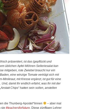
isch präsentiert, ist das (gepflückt und
 Dem üblichen Apfel-Möhren-Selleriesalat kan
se mitgeben, rote Zwiebel braucht nur ein
Baden, eine winzige Tomate verträgt sich mit
-Minikraut, mit Kresse ergänzt, ist gut für eine
Und, damit Ihr endlich erfahrt, was Ihr mit der
„Anstatt Chips“ hatten sein sollen, anstellen
önnen die Thunberg-Apostel*linnen
– aber mal
n sie
#teachersforfuture
. Diese zünftigen Lehrer