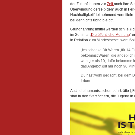
der Zukunft haben zur
Zeit
noch ihre Se
Überwindung derselbigen“ auch in Feri
Nachhaltigkeit“ teilnehmend vermitteln –
bei der nichts übrig bleibt“.
Grundnahrungsmittel werden schließlic
im Seminar „
Die öffentliche Meinung
“ e
in Relation zum Mindestbestellwert. Spi
„Ich schenke Dir Waren „für 14 E
bekommst Waren, die angeblich ru
weniger als 10, dafür bekomme i
das Angebot gilt nur noch 90 Min
Du hast wohl gedacht, bei dem D
Irrtum.
Auch die humanistischen Lehrkräfte („
sind in den Startlöchern, die Jugend in 