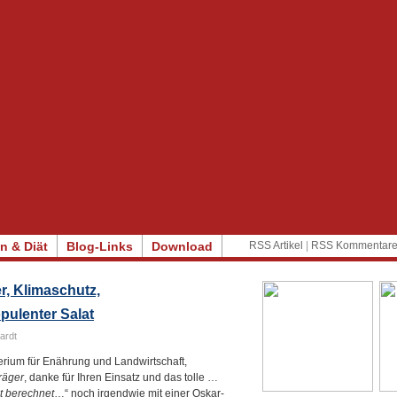
n & Diät
Blog-Links
Download
RSS Artikel
|
RSS Kommentar
r, Klimaschutz,
pulenter Salat
ardt
rium für Enährung und Landwirtschaft,
räger
, danke für Ihren Einsatz und das tolle …
t berechnet
…“ noch irgendwie mit einer Oskar-