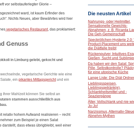
ft vor selbstauferlegter Glorie –
sgezeichnet ward, ist kaum Erfinder des
Die neusten Artikel
ch“. Nichts Neues, aber Bewährtes wird hier
Nahrungs- oder Heilmittel,
Sensationelle Gewichts-
enes
vegetarisches Restaurant
, das proklamiert:
Abnahmen, z. B. Ricarda La
Die Geh-Gemeinschaft
Speckröllchen-Hysterie 2.0:
nd Genuss
Product-Placement uns weite
die Diätfalle treibt
Rückenpulver, Intuitives Ess
Gießen, Sucht und Sublimie
kkoli in Limburg gelebt, gekocht und
Da haben wir den Salat: Spri
Pille, Selbstkontrolle? Pläd
für eine utopische Küche
ch, wechselnde, vegetarische Gerichte wie eine
Lange Liste: Die Diät Ordne
Salate, ein
pikantes Mittagsgericht
und ein
Lieblingsspeisen,
Lieblingsgetränk(e),
Schlankheitsmittel und -
Ihrer Mahlzeit können Sie selbst an
Spaziergänge
Zutaten stammen ausschließlich aus
Älter, Vollschlank und nie w
bau.
Jo-Jo!
Narzissmus, Alternativ-Steue
 relativ hohem Aufwand realisieren – recht
Abnehm-Mythen
ilnehmer zum Beispiel je einen Salat
darstellt, dass etwas übrigbleibt, weil einer