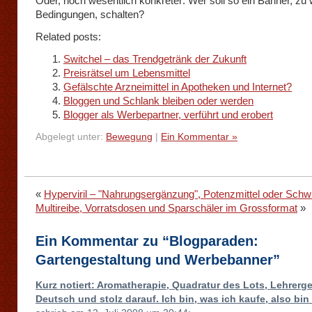
Oder, noch wesentlich konkreter: Wer soll so ein Banner, zu
Bedingungen, schalten?
Related posts:
Switchel – das Trendgetränk der Zukunft
Preisrätsel um Lebensmittel
Gefälschte Arzneimittel in Apotheken und Internet?
Bloggen und Schlank bleiben oder werden
Blogger als Werbepartner, verführt und erobert
Abgelegt unter:
Bewegung
|
Ein Kommentar »
«
Hyperviril – "Nahrungsergänzung", Potenzmittel oder Schw
Multireibe, Vorratsdosen und Sparschäler im Grossformat
»
Ein Kommentar zu “Blogparaden:
Gartengestaltung und Werbebanner”
Kurz notiert: Aromatherapie, Quadratur des Lots, Lehrerg
Deutsch und stolz darauf. Ich bin, was ich kaufe, also bin