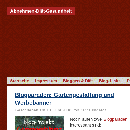
Abnehmen-Diät-Gesundheit
Startseite
Impressum
Bloggen & Diät
Blog-Links
D
Blogparaden: Gartengestaltung und
Werbebanner
Geschrieben am 10. Juni 2008 von KPBaumgardt
Noch laufen zwei
Blogparaden
,
interessant sind: