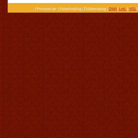
| Fressnet.de: | Abnehmblog | Diätberatung |
DMA
|
LmL
|
VGL