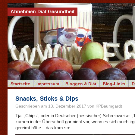
Abnehmen-Diät-Gesundheit
Startseite
Impressum
Bloggen & Diät
Blog-Links
D
Snacks, Sticks & Dips
Geschrieben am 13. Dezember 2017 von KPBaumgardt
Tja: „Chips“, oder in Deutscher (hessischer) Schreibweise: 
kamen in der Überschrift gar nicht vor, wenn es sich auch ir
gereimt hätte – das kam so: