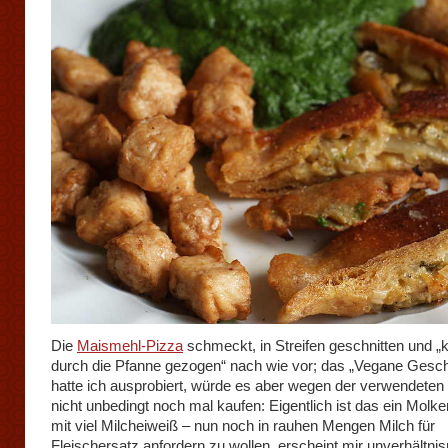
Die
Maismehl-Pizza
schmeckt, in Streifen geschnitten und „
durch die Pfanne gezogen“ nach wie vor; das „Vegane Gesch
hatte ich ausprobiert, würde es aber wegen der verwendeten
nicht unbedingt noch mal kaufen: Eigentlich ist das ein Molke
mit viel Milcheiweiß – nun noch in rauhen Mengen Milch für
Fleischersatz anfordern zu wollen, erscheint mir unverhältni