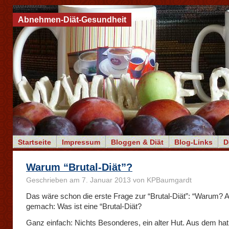
Abnehmen-Diät-Gesundheit
Startseite
Impressum
Bloggen & Diät
Blog-Links
D
Warum “Brutal-Diät”?
Geschrieben am 7. Januar 2013 von KPBaumgardt
Das wäre schon die erste Frage zur “Brutal-Diät”: “Warum? 
gemach: Was ist eine “Brutal-Diät?
Ganz einfach: Nichts Besonderes, ein alter Hut. Aus dem hat