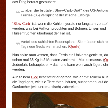
das Ding heraus gezaubert:
… aber die brutale „Slow-Carb-Diät“ des US-Autor
Ferriss (35) verspricht drastische Erfolge.
“Slow Carb”
ist, wenn die Kohlenhydrate nur langsam verstof
werden, was bei Vollkornprodukten und Bohnen, Linsen und
Hülsenfrüchten überhaupt der Fall ist.
Vorteil des schlichten Essensplans: Sie müssen sich ni
Tag neue Gedanken machen. (
Quelle
)
Nun sollte man wissen, dass Ferris ein Universalgenie ist, d
schon mal 35 Kg in 3 Monaten zunimmt – Muskelmasse. (
Qu
Jedenfalls behauptet er ~ das, und kann wohl auch lügen, oh
werden.
Auf seinem
Blog
beschreibt er gerade, wie er mit seinem Ku
die Jagd geht, wie sie Tiere töten, häuten, ausnehmen, auf d
Gaskocher (wie unromantisch) zubereiten.