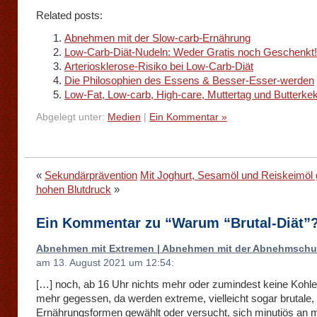
Related posts:
Abnehmen mit der Slow-carb-Ernährung
Low-Carb-Diät-Nudeln: Weder Gratis noch Geschenkt!
Arteriosklerose-Risiko bei Low-Carb-Diät
Die Philosophien des Essens & Besser-Esser-werden
Low-Fat, Low-carb, High-care, Muttertag und Butterke
Abgelegt unter:
Medien
|
Ein Kommentar »
«
Sekundärprävention
Mit Joghurt, Sesamöl und Reiskeimöl
hohen Blutdruck
»
Ein Kommentar zu “Warum “Brutal-Diät”
Abnehmen mit Extremen | Abnehmen mit der Abnehmschu
am 13. August 2021 um 12:54:
[…] noch, ab 16 Uhr nichts mehr oder zumindest keine Kohl
mehr gegessen, da werden extreme, vielleicht sogar brutale,
Ernährungsformen gewählt oder versucht, sich minutiös an 