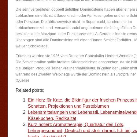
Die sehr verbreiteten doppelt gefüllten Dominosteine haben über einem
Lebkuchen eine Schicht Sauerkirsch- oder Aprikosengelee und eine Sch
oder Persipan. Die üblicherweise nicht im Supermarkt, sondern nur im
Lebkucheneinzel- und -versandhandel angebotenen einfach gefüllten D
besitzen keine Marzipan- oder Persipanschicht. Außerdem sind sie etwas
Überzogen sind alle Dominosteine mit einer dünnen Schicht Zartbitter-, M
weißer Schokolade.
Erfunden wurden sie 1936 vom Dresdner Chocolatier Herbert Wendler (
Die Schichtpraline sollte breitere Käuferschichten ansprechen, da sie bill
die übrigen Produkte seiner Pralinenmanufaktur. In Zeiten der Lebensmit
während des Zweiten Weltkriegs wurde der Dominostein als „Notpraline“ 
(
Quelle
)
Related posts:
Ein Herz für Kate, die Bikinifigur der frischen Prinzessi
Schatten, Projektionen und Pusteblumen
Lebensmittelampeln und Lebensstil, Lebensmittelwend
Käsekuchen, Radikalität
Kurz notiert: Aromatherapie, Quadratur des Lots,
Lehrergesundheit, Deutsch und stolz darauf. Ich bin, w
kaufe, also bin ich?