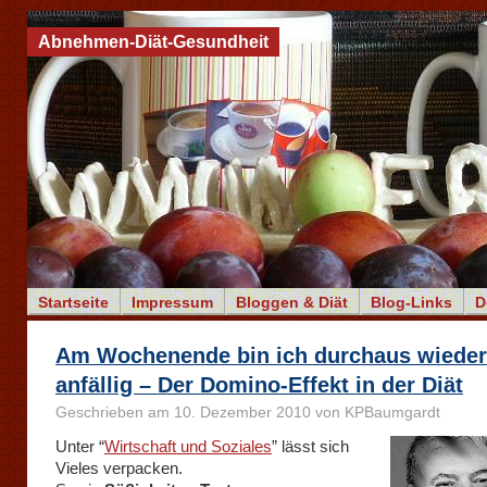
Abnehmen-Diät-Gesundheit
Startseite
Impressum
Bloggen & Diät
Blog-Links
D
Am Wochenende bin ich durchaus wieder
anfällig – Der Domino-Effekt in der Diät
Geschrieben am 10. Dezember 2010 von KPBaumgardt
Unter “
Wirtschaft und Soziales
” lässt sich
Vieles verpacken.