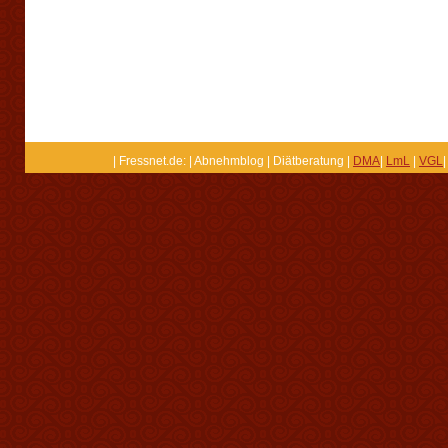
| Fressnet.de: | Abnehmblog | Diätberatung |
DMA
|
LmL
|
VGL