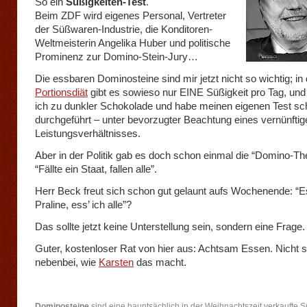
So ein
Süßigkeiten-Test
.
Beim ZDF wird eigenes Personal, Vertreter
der Süßwaren-Industrie, die Konditoren-
Weltmeisterin Angelika Huber und politische
Prominenz zur Domino-Stein-Jury…
Die essbaren Dominosteine sind mir jetzt nicht so wichtig; in 
Portionsdiät
gibt es sowieso nur EINE Süßigkeit pro Tag, und 
ich zu dunkler Schokolade und habe meinen eigenen Test sc
durchgeführt – unter bevorzugter Beachtung eines vernünftig
Leistungsverhältnisses.
Aber in der Politik gab es doch schon einmal die “Domino-The
“Fällte ein Staat, fallen alle”.
Herr Beck freut sich schon gut gelaunt aufs Wochenende: “Es
Praline, ess’ ich alle”?
Das sollte jetzt keine Unterstellung sein, sondern eine Frage.
Guter, kostenloser Rat von hier aus: Achtsam Essen. Nicht 
nebenbei, wie
Karsten
das macht.
Dominosteine
sind eine hauptsächlich in der Weihnachtszeit verkaufte S