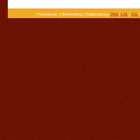
| Fressnet.de: | Abnehmblog | Diätberatung |
DMA
|
LmL
|
VGL