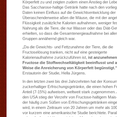
Körperfett zu und zeigten zudem einen Anstieg der Leber
Das Saccharose-haltige Getränk hatte nach den vorlie
Daten keinen Einfluss auf die Gewichtsentwicklung de
Überaschenderweise aßen die Mäuse, die mit der ang
Flüssigkeit zusätzliche Kalorien aufnahmen, weniger fe
Nahrung als die Tiere, die nur Wasser oder das Diät-Ge
erhielten, so dass die Gesamtenergieaufnahme bei alle
Gruppen annähernd gleich war.
„Da die Gewichts- und Fettzunahme der Tiere, die die
Fructoselösung tranken, nicht auf eine gesteigerte
Kalorienaufnahme zurückzuführen ist,
ist anzunehmen
Fructose die Stoffwechseltätigkeit beeinflusst und a
Weise die Anreicherung von Körperfett begünstigt.
Erstautorin der Studie, Hella Jürgens.
In den letzten zwei bis drei Jahrzehnten hat der Konsu
zuckerhaltiger Erfrischungsgetränke, die einen hohen F
Anteil (7-15%) aufweisen, weltweit stark zugenommen. A
den USA stieg der Verzehr von Fructose-haltigem Mais-
der häufig zum Süßen von Erfrischungsgetränken einge
wird, in einem Zeitraum von 20 Jahren um mehr als 10
vor kurzem eine amerikanische Studie berichtete. Paral