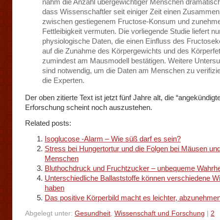
nahm die Anzahl übergewichtiger Menschen dramatisch
dass Wissenschaftler seit einiger Zeit einen Zusamme
zwischen gestiegenem Fructose-Konsum und zunehm
Fettleibigkeit vermuten. Die vorliegende Studie liefert nu
physiologische Daten, die einen Einfluss des Fructos
auf die Zunahme des Körpergewichts und des Körperfet
zumindest am Mausmodell bestätigen. Weitere Unters
sind notwendig, um die Daten am Menschen zu verifizie
die Experten.
Der oben zitierte Text ist jetzt fünf Jahre alt, die “angekündigt
Erforschung scheint noch auszustehen.
Related posts:
Isoglucose -Alarm – Wie süß darf es sein?
Stress bei Hungertortur und die Folgen bei Mäusen un
Menschen
Bluthochdruck und Fruchtzucker – unbequeme Wahrhe
Unterschiedliche Ballaststoffe können verschiedene W
haben
Das positive Körperbild macht es leichter, abzunehme
Abgelegt unter:
Gesundheit
,
Wissenschaft und Forschung
|
2