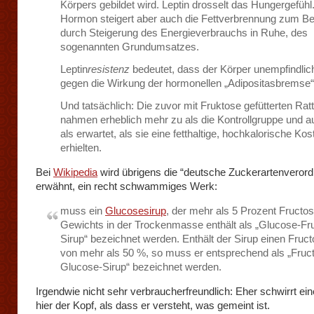
Körpers gebildet wird. Leptin drosselt das Hungergefühl
Hormon steigert aber auch die Fettverbrennung zum Bei
durch Steigerung des Energieverbrauchs in Ruhe, des
sogenannten Grundumsatzes.
Leptin
resistenz
bedeutet, dass der Körper unempfindlic
gegen die Wirkung der hormonellen „Adipositasbremse“
Und tatsächlich: Die zuvor mit Fruktose gefütterten Rat
nahmen erheblich mehr zu als die Kontrollgruppe und 
als erwartet, als sie eine fetthaltige, hochkalorische Kos
erhielten.
Bei
Wikipedia
wird übrigens die “deutsche Zuckerartenveror
erwähnt, ein recht schwammiges Werk:
muss ein
Glucosesirup
, der mehr als 5 Prozent Fructo
Gewichts in der Trockenmasse enthält als „Glucose-Fr
Sirup“ bezeichnet werden. Enthält der Sirup einen Fruct
von mehr als 50 %, so muss er entsprechend als „Fruc
Glucose-Sirup“ bezeichnet werden.
Irgendwie nicht sehr verbraucherfreundlich: Eher schwirrt ei
hier der Kopf, als dass er versteht, was gemeint ist.