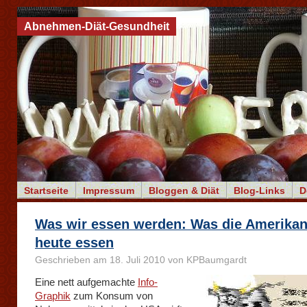
Abnehmen-Diät-Gesundheit
Startseite
Impressum
Bloggen & Diät
Blog-Links
D
Was wir essen werden: Was die Amerikan
heute essen
Geschrieben am 18. Juli 2010 von KPBaumgardt
Eine nett aufgemachte
Info-
Graphik
zum Konsum von