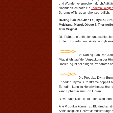
und Wunder versprechen, durch Aufkläru
Nachdenklich hatte ein
Todesfall wege
Sprengstoff ist gesundheitsschädlich:
Darling Tian Ran Jian Fei, Dyma-Burn
Meizitang, Miaozi, Obego 5, ThermoG
Trim Original
Die Präparate enthalten unterschiedlic
Koffein, Ephedrin und Azetylsalizylsäur
Bei Darling Tian Ran Jian
Miaozi fehlt auf der Verpackung der Hin
Dosierung ist bei einigen Präparaten h
Die Produkte Dyma-Burn
Ephedrin, Dyma Burn Xtreme doppelt so
Ephedrin kann zu Herzrhythmusstörunge
kann Ephedrin zum Tod führen.
Bewertung: Nicht empfehlenswert, hoh
Alle Produkte können zu Blutdruckanst
Schlaflosigkeit, Herzrhythmusstörunge