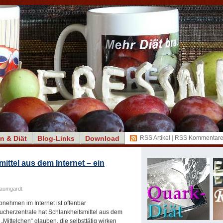
n & Diät
Blog-Links
Download
RSS Artikel
|
RSS Kommentar
mittel aus dem Internet – ein
Baumgardt
bnehmen im Internet ist offenbar
ucherzentrale hat Schlankheitsmittel aus dem
 „Mittelchen“ glauben, die selbsttätig wirken