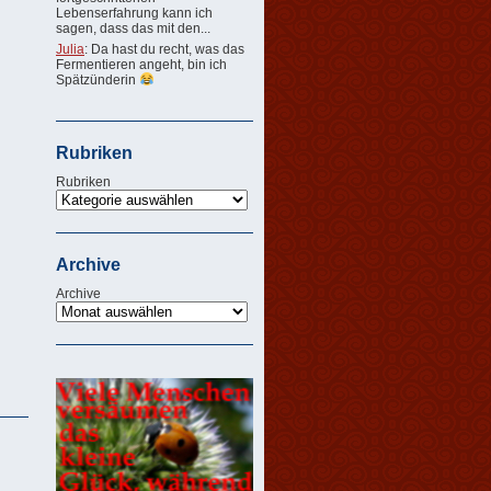
Lebenserfahrung kann ich
sagen, dass das mit den...
Julia
: Da hast du recht, was das
Fermentieren angeht, bin ich
Spätzünderin
Rubriken
Rubriken
Archive
Archive