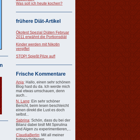
Was soll ich heute kochen?
frühere Diät-Artikel
Ökotest Spezial Diäten Februar
2011 erwähnt die Portionsdiät
Kinder werden mit Nikotin
vergiftet
STOP! Spießt Pilze auf!
n
Frische Kommentare
Anja
: Hallo, einen sehr schönen
Blog hast du da. Ich werde mich
mal etwas umschauen, denn
auch...
N. Lang
: Ein sehr schöner
Bericht, beim lesen beschleicht
einen direkt die Lust es doch
selbst...
Sabrina
: Schön, dass du bei der
Bilanz dabei bist! Mit Spirulina
und Algen zu experimentieren,...
ClaudiaBerlin
: Mit all meiner
fortgeschrittenen