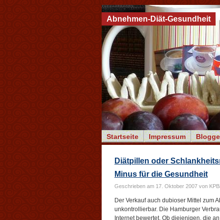
Abnehmen-Diät-Gesundheit
Startseite
Impressum
Blogge
Diätpillen oder Schlankheits
Minus für die Gesundheit
Geschrieben am 17. Oktober 2007 von KP
Der Verkauf auch dubioser Mittel zum A
unkontrollierbar. Die Hamburger Verbra
Internet bewertet. Ob diejenigen, die an