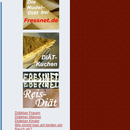
Diätplan Frauen
Diätplan Männer
Diätplan Kinder
Wie nimmt man am besten am
Bauch ab?