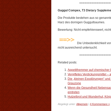
==================
Guggul Compex, T3 Dietary Suppleme
Die Produkte bestehen aus so genannt
Harz des dornigen Guggulbaumes.
Bewertung: Nicht empfehlenswert, nic
Die Unbedenklichkeit von
nicht ausreichend untersucht.
==================
Related posts:
Appetithemmer auf chemischer 
Vergiftetes Verdickungsmittel – a
Die „kleinen Essstörungen“ und 
Grauzone
Wenn die Gesundheit Nebensach
eintreten
Hutzelbrot und Wunderhut, Kör
Abgelegt unter:
Allgemein
|
4 Kommentare »