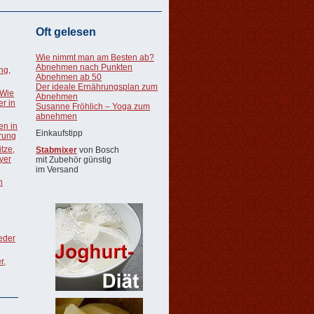
Oft gelesen
Wie nimmt man am Besten ab?
Abnehmen nach Punkten
ng,
Abnehmen ab 50
Der ideale Ernährungsplan zum
 Wie
Abnehmen
r in
Susanne Fröhlich – Yoga zum
abnehmen
en in
Einkaufstipp
rung
tze,
Stabmixer
von Bosch
oyer
mit Zubehör günstig
im Versand
n
ieder
r,