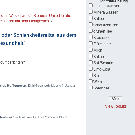
Ich trinke häufig ...
Leitungswasser
Mineralwasser
rs mit Wasserwurst?
Bloggers United für die
Kaffee
ie sparen mit dem Idealgewicht
»
schwarzen Tee
grünen Tee
 oder Schlankheitsmittel aus dem
Kräutertee
 Gesundheit”
Früchtetee
Milch
Kakao
ou “ berichten?
Saft/Schorle
Limo/Cola
Bier
Wein
el, Hoffnungen, Diätlügen
schrieb am 4. Januar
Sonstiges
View Results
limline?”
schrieb am 17. April 2009 um 13:42: