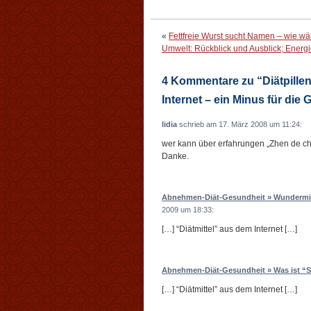
«
Fettfreie Wurst sucht Namen – wie wä
Umwelt: Rückblick und Ausblick; Energ
4 Kommentare zu “Diätpillen
Internet – ein Minus für die
lidia
schrieb am 17. März 2008 um 11:24:
wer kann über erfahrungen „Zhen de ch
Danke.
Abnehmen-Diät-Gesundheit » Wundermitt
2009 um 18:33:
[…] “Diätmittel” aus dem Internet […]
Abnehmen-Diät-Gesundheit » Was ist “S
[…] “Diätmittel” aus dem Internet […]