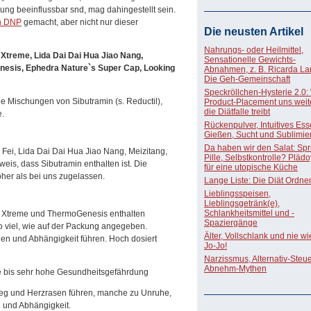
ng beeinflussbar snd, mag dahingestellt sein.
n DNP
gemacht, aber nicht nur dieser
Die neusten Artikel
Nahrungs- oder Heilmittel,
 Xtreme, Lida Dai Dai Hua Jiao Nang,
Sensationelle Gewichts-
enesis, Ephedra Nature`s Super Cap, Looking
Abnahmen, z. B. Ricarda La
Die Geh-Gemeinschaft
Speckröllchen-Hysterie 2.0:
he Mischungen von Sibutramin (s. Reductil),
Product-Placement uns weite
die Diätfalle treibt
e.
Rückenpulver, Intuitives Ess
Gießen, Sucht und Sublimie
Da haben wir den Salat: Spri
 Fei, Lida Dai Dai Hua Jiao Nang, Meizitang,
Pille, Selbstkontrolle? Pläd
weis, dass Sibutramin enthalten ist. Die
für eine utopische Küche
öher als bei uns zugelassen.
Lange Liste: Die Diät Ordne
Lieblingsspeisen,
Lieblingsgetränk(e),
Schlankheitsmittel und -
 Xtreme und ThermoGenesis enthalten
Spaziergänge
 viel, wie auf der Packung angegeben.
Älter, Vollschlank und nie w
n und Abhängigkeit führen. Hoch dosiert
Jo-Jo!
Narzissmus, Alternativ-Steue
Abnehm-Mythen
e bis sehr hohe Gesundheitsgefährdung
ieg und Herzrasen führen, manche zu Unruhe,
n und Abhängigkeit.